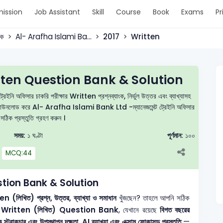
ission
Job Assistant
Skill
Course
Book
Exams
Pr
ংক
Al- Arafha Islami Ba...
2017
Written
ten Question Bank & Solution
অফিসার চাকরি পরীক্ষার Written প্রশ্নব্যাংক, নির্ভুল উত্তর এবং ব্যাখ্যাসহ
 PDF ডাউনলোড করে Al- Arafha Islami Bank Ltd -ম্যানেজমেন্ট ট্রেইনি অফিসার
 সঠিক প্রস্তুতি গ্রহণ করুন ।
সময়:
১ ঘণ্টা
পূর্ণমান:
১০০
MCQ:44
tion Bank & Solution
(লিখিত) প্রশ্ন, উত্তর, ব্যাখ্যা ও সমাধান
খুঁজছেন? তাহলে আপনি সঠিক
ritten (লিখিত) Question Bank
, যেখানে রয়েছে
বিগত বছরের
্রাকচার এবং উপস্থাপন দক্ষতা, AI ব্যাখ্যা এবং এক্সাম ফোকাসড প্রস্তুতি
—