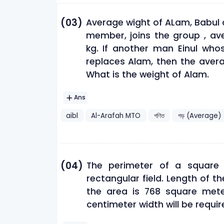
(03)
Average wight of ALam, Babul 
member, joins the group , a
kg. If another man Einul who
replaces Alam, then the aver
What is the weight of Alam.
Ans
aibl
Al-Arafah MTO
গণিত
গড় (Average)
(04)
The perimeter of a square 
rectangular field. Length of th
the area is 768 square mete
centimeter width will be requir