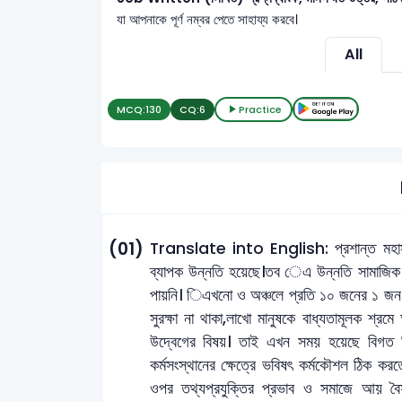
যা আপনাকে পূর্ণ নম্বর পেতে সাহায্য করবে।
All
MCQ:
130
CQ:
6
Practice
(01)
Translate into English: প্রশান্ত মহাসাগ
ব্যাপক উন্নতি হয়েছে।তব েএ উন্নতি সামাজিক 
পায়নি। িএখনো ও অঞ্চলে প্রতি ১০ জনের ১ জন শ্
সুরক্ষা না থাকা,লাখো মানুষকে বাধ্যতামূলক শ্
উদ্বেগের বিষয়। তাই এখন সময় হয়েছে বিগত দিন
কর্মসংস্থানের ক্ষেত্রে ভবিষৎ কর্মকৌশল ঠিক করত
ওপর তথ্যপ্রযুক্তির প্রভাব ও সমাজে আয় বৈষ