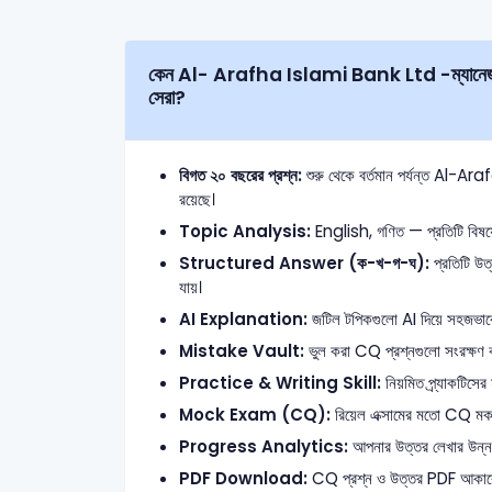
কেন Al- Arafha Islami Bank Ltd -ম্যানেজমেন্ট ট্রেইনি অফিসার Writt
সেরা?
বিগত ২০ বছরের প্রশ্ন:
শুরু থেকে বর্তমান পর্যন্ত Al-Ar
রয়েছে।
Topic Analysis:
English, গণিত — প্রতিটি বিষয়ের
Structured Answer (ক-খ-গ-ঘ):
প্রতিটি উত্
যায়।
AI Explanation:
জটিল টপিকগুলো AI দিয়ে সহজভাবে ব
Mistake Vault:
ভুল করা CQ প্রশ্নগুলো সংরক্ষণ ক
Practice & Writing Skill:
নিয়মিত প্র্যাকটিসের
Mock Exam (CQ):
রিয়েল এক্সামের মতো CQ মক টে
Progress Analytics:
আপনার উত্তর লেখার উন্নতি 
PDF Download:
CQ প্রশ্ন ও উত্তর PDF আকার