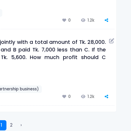
1.2k
0
ointly with a total amount of Tk. 28,000.
and B paid Tk. 7,000 less than C. If the
Tk. 5,600. How much profit should C
 (Partnership business)
1.2k
0
1
2
›