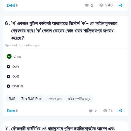
Des
940
2
6 .
'খ' একজন পুলিশ কর্মকর্তা আদালতের নির্দের্শে 'ক'- কে আইনানুগভাবে
গ্রেফতার করে। 'ক' পেনাল কোডের কোন ধারার শাস্তিযোগ্য অপরাধ
করেছে?
Updated: 8 months ago
৩০০
৩০২
৩০৪
৩০৪ এ
BJS
7th BJS Preli
সাধারণ জ্ঞান
আইন সম্পর্কিত তথ্য
Des
1k
2
7 .
ফৌজদারী কার্যবিধির ৫৪ ধারানুসারে পুলিশ ম্যাজিস্ট্রেটের আদেশ এবং