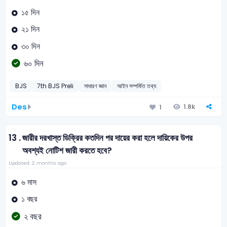
১৫ দিন
২১ দিন
৩০ দিন
৬০ দিন
BJS
7th BJS Preli
সাধারণ জ্ঞান
আইন সম্পর্কিত তথ্য
Des
1.8k
1
13 .
জারীর দরখাস্ত ডিক্রির কতদিন পর দায়ের করা হলে দায়িকের উপর
অবশ্যই নোটিশ জারী করতে হবে?
Updated: 2 months ago
৬ মাস
১ বছর
২ বছর