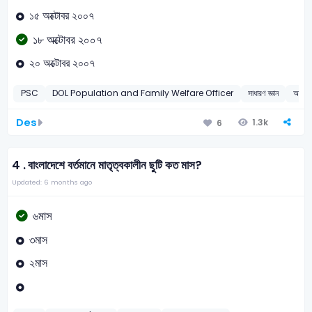
১৫ অক্টোবর ২০০৭
১৮ অক্টোবর ২০০৭
২০ অক্টোবর ২০০৭
PSC
DOL Population and Family Welfare Officer
সাধারণ জ্ঞান
আইন সম
Des
1.3k
6
4 .
বাংলাদেশে বর্তমানে মাতৃত্বকালীন ছুটি কত মাস?
Updated: 6 months ago
৬মাস
৩মাস
২মাস