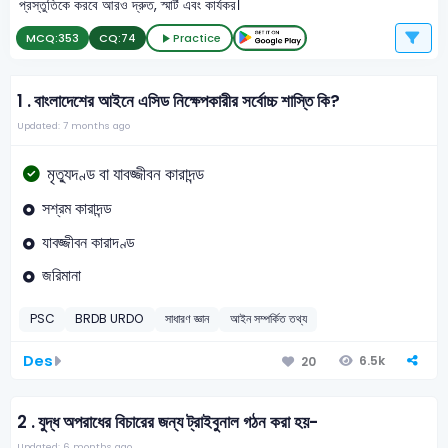
প্রস্তুতিকে করবে আরও দ্রুত, স্মার্ট এবং কার্যকর।
MCQ:
353
CQ:
74
Practice
1 .
বাংলাদেশের আইনে এসিড নিক্ষেপকারীর সর্বোচ্চ শাস্তি কি?
Updated: 7 months ago
মৃত্যুদণ্ড বা যাবজ্জীবন কারাদন্ড
সশ্রম কারাদন্ড
যাবজ্জীবন কারাদণ্ড
জরিমানা
PSC
BRDB URDO
সাধারণ জ্ঞান
আইন সম্পর্কিত তথ্য
Des
6.5k
20
2 .
যুদ্ধ অপরাধের বিচারের জন্য ট্রাইবুনাল গঠন করা হয়-
Updated: 6 months ago