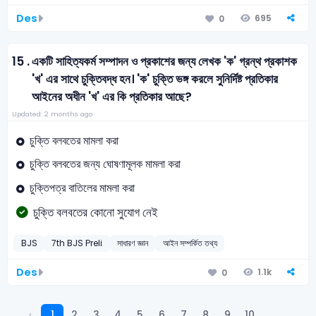
Des
695
0
15 .
একটি সাহিত্যকর্ম সম্পাদন ও প্রকাশের জন্য লেখক 'ক' গ্রন্থ প্রকাশক
'খ' এর সাথে চুক্তিবদ্ধ হন। 'ক' চুক্তি ভঙ্গ করলে সুনির্দিষ্ট প্রতিকার
আইনের অধীন 'খ' এর কি প্রতিকার আছে?
Updated: 2 months ago
চুক্তি বলবতের মামলা করা
চুক্তি বলবতের জন্য ঘোষণামূলক মামলা করা
চুক্তিপত্র বাতিলের মামলা করা
চুক্তি বলবতের কোনো সুযোগ নেই
BJS
7th BJS Preli
সাধারণ জ্ঞান
আইন সম্পর্কিত তথ্য
Des
1.1k
0
‹
1
2
3
4
5
6
7
8
9
10
...