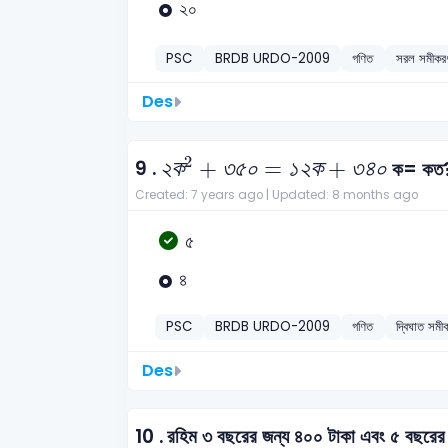
২০
PSC
BRDB URDO-2009
গণিত
সরল সমীক
Des
২
ক
2
+
৩
৫
০
=
১
২
ক
+
৩
৪
০
2
২
ক
+
৩
৫
০
=
১
২
ক
+
৩
৪
০
9 .
ক= কত
Created: 7 years ago |
Updated: 8 months ago
৫
৪
PSC
BRDB URDO-2009
গণিত
দ্বিঘাত 
Des
10 .
রহিম ৩ বছরের জন্য ৪০০ টাকা এবং ৫ বছরের 