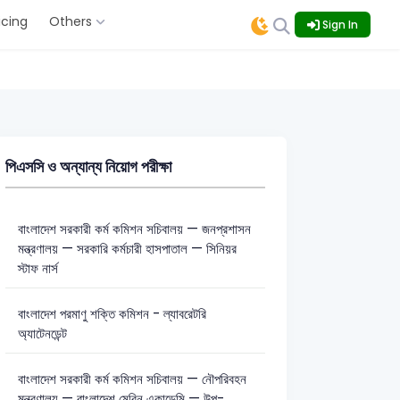
icing
Others
Sign In
পিএসসি ও অন্যান্য নিয়োগ পরীক্ষা
বাংলাদেশ সরকারী কর্ম কমিশন সচিবালয় — জনপ্রশাসন
মন্ত্রণালয় — সরকারি কর্মচারী হাসপাতাল — সিনিয়র
স্টাফ নার্স
বাংলাদেশ পরমাণু শক্তি কমিশন - ল্যাবরেটরি
অ্যাটেনডেন্ট
বাংলাদেশ সরকারী কর্ম কমিশন সচিবালয় — নৌপরিবহন
মন্ত্রণালয় — বাংলাদেশ মেরিন একাডেমি — উপ-