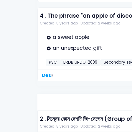
4 .
The phrase "an apple of disc
Created: 8 years ago |
Updated: 2 weeks ago
a sweet apple
an unexpected gift
PSC
BRDB URDO-2009
Secondary Te
Des
2 .
নিম্নের কোন দেশটি জি-সেভেন (Group o
Created: 8 years ago |
Updated: 2 weeks ago