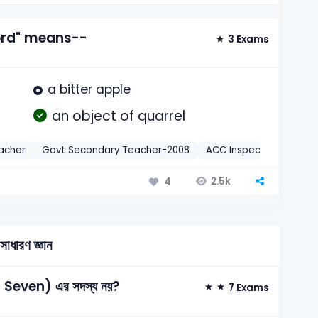
ord" means--
3 Exams
a bitter apple
an object of quarrel
acher
Govt Secondary Teacher-2008
ACC Inspector-2004
2.5k
4
সাধারণ জ্ঞান
f Seven) এর সদস্য নয়?
7 Exams