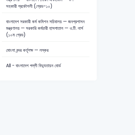
সহকারী প্রকৌশলী (গ্রেড-১০)
বাংলাদেশ সরকারী কর্ম কমিশন সচিবালয় — জনপ্রশাসন
মন্ত্রণালয় — সরকারি কর্মচারী হাসপাতাল — ও.টি. নার্স
(১০ম গ্রেড)
মোংলা বন্দর কর্তৃপক্ষ — লস্কর
All - বাংলাদেশ পল্লী বিদ্যুতায়ন বোর্ড
 Officer-2012
PMG Northern Circle Postman-2022
English
A