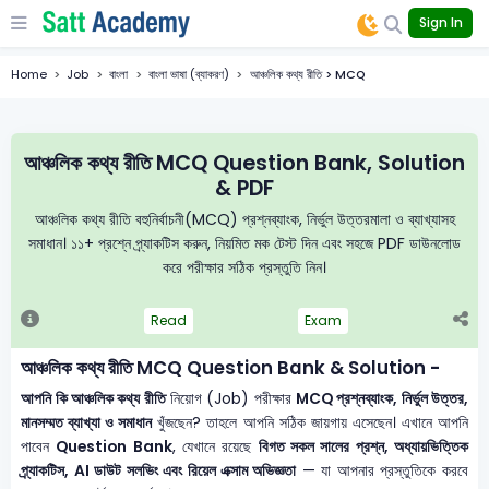
Sign In
Home
Job
বাংলা
বাংলা ভাষা (ব্যাকরণ)
আঞ্চলিক কথ্য রীতি > MCQ
আঞ্চলিক কথ্য রীতি MCQ Question Bank, Solution
& PDF
আঞ্চলিক কথ্য রীতি বহুনির্বাচনী(MCQ) প্রশ্নব্যাংক, নির্ভুল উত্তরমালা ও ব্যাখ্যাসহ
সমাধান। ১১+ প্রশ্নে প্র্যাকটিস করুন, নিয়মিত মক টেস্ট দিন এবং সহজে PDF ডাউনলোড
করে পরীক্ষার সঠিক প্রস্তুতি নিন।
Read
Exam
আঞ্চলিক কথ্য রীতি MCQ Question Bank & Solution -
আপনি কি আঞ্চলিক কথ্য রীতি
নিয়োগ (Job) পরীক্ষার
MCQ প্রশ্নব্যাংক, নির্ভুল উত্তর,
মানসম্মত ব্যাখ্যা ও সমাধান
খুঁজছেন? তাহলে আপনি সঠিক জায়গায় এসেছেন। এখানে আপনি
পাবেন
Question Bank
, যেখানে রয়েছে
বিগত সকল সালের প্রশ্ন, অধ্যায়ভিত্তিক
প্র্যাকটিস, AI ডাউট সলভিং এবং রিয়েল এক্সাম অভিজ্ঞতা
— যা আপনার প্রস্তুতিকে করবে