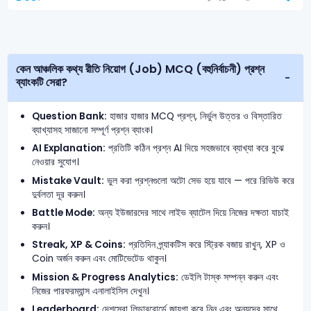
কেন আঞ্চলিক কথ্য রীতি নিয়োগ (Job) MCQ (বহুনির্বাচনী) প্রশ্ন
ব্যাংকটি সেরা?
Question Bank:
হাজার হাজার MCQ প্রশ্ন, নির্ভুল উত্তর ও বিস্তারিত
ব্যাখ্যাসহ সাজানো সম্পূর্ণ প্রশ্ন ব্যাংক।
AI Explanation:
প্রতিটি কঠিন প্রশ্ন AI দিয়ে সহজভাবে ব্যাখ্যা করে বুঝে
নেওয়ার সুযোগ।
Mistake Vault:
ভুল করা প্রশ্নগুলো অটো সেভ হয়ে যাবে — পরে রিভিউ করে
দুর্বলতা দূর করুন।
Battle Mode:
অন্য ইউজারদের সাথে লাইভ ব্যাটেল দিয়ে নিজের দক্ষতা যাচাই
করুন।
Streak, XP & Coins:
প্রতিদিন প্র্যাকটিস করে স্ট্রিক বজায় রাখুন, XP ও
Coin অর্জন করুন এবং মোটিভেটেড থাকুন।
Mission & Progress Analytics:
ডেইলি টাস্ক সম্পন্ন করুন এবং
নিজের পারফরম্যান্স এনালাইসিস দেখুন।
Leaderboard:
দেশসেরা লিডারবোর্ডে জায়গা করে নিন এবং অন্যদের সাথে