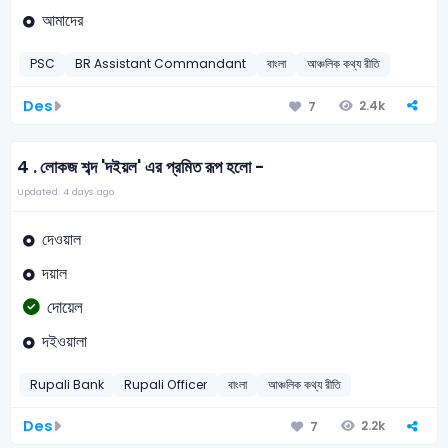
আমাদের
PSC
BR Assistant Commandant
বাংলা
আঞ্চলিক কথ্য রীতি
Des
2.4k
7
4 .
লোকজ শব্দ 'দইয়ল' এর প্রমিত রূপ হলো -
Updated: 4 days ago
দেওয়াল
দয়াল
দোয়েল
দইওয়ালা
Rupali Bank
Rupali Officer
বাংলা
আঞ্চলিক কথ্য রীতি
Des
2.2k
7