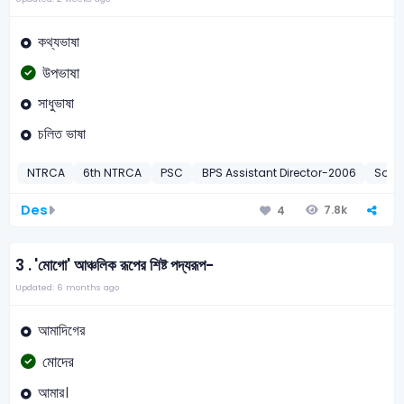
কথ্যভাষা
উপভাষা
সাধুভাষা
চলিত ভাষা
NTRCA
6th NTRCA
PSC
BPS Assistant Director-2006
Sona
Des
7.8k
4
3 .
'মোগো' আঞ্চলিক রূপের শিষ্ট পদ্যরূপ-
Updated: 6 months ago
আমাদিগের
মোদের
আমার।