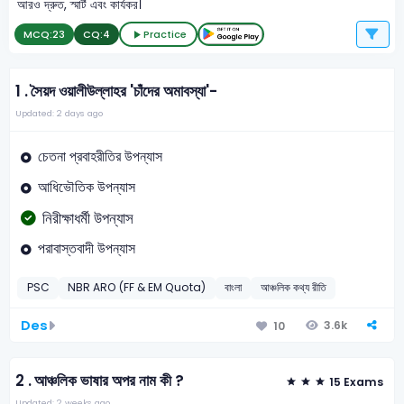
আরও দ্রুত, স্মার্ট এবং কার্যকর।
MCQ:
23
CQ:
4
Practice
1 .
সৈয়দ ওয়ালীউল্লাহর 'চাঁদের অমাবস্যা'-
Updated: 2 days ago
চেতনা প্রবাহরীতির উপন্যাস
আধিভৌতিক উপন্যাস
নিরীক্ষাধর্মী উপন্যাস
পরাবাস্তবাদী উপন্যাস
PSC
NBR ARO (FF & EM Quota)
বাংলা
আঞ্চলিক কথ্য রীতি
Des
3.6k
10
2 .
আঞ্চলিক ভাষার অপর নাম কী ?
15 Exams
Updated: 2 weeks ago