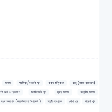
ঃ
সমাস
প্রতিশব্দ/সমার্থক শব্দ
বাক্য শুদ্ধিকরণ
ধাতু (বাংলা ব্যাকরণ)
িশিষ্ট অর্থ ও প্রয়োেগ
বিপরীতার্থক শব্দ
দ্বন্দ্ব সমাস
বহুব্রীহি সমাস
মধ্য স্বরাগম (স্বরভক্তি বা বিপ্রকর্ষ )
চতুর্থী-তৎপুরুষ
দেশি শব্দ
বিদেশি শব্দ