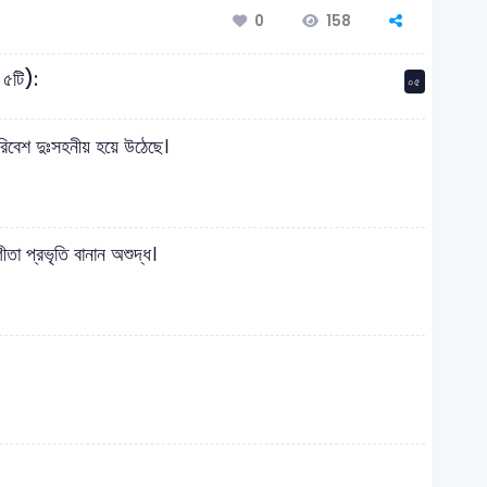
158
0
 ৫টি):
০৫
পরিবেশ দুঃসহনীয় হয়ে উঠেছে।
োগীতা প্রভৃতি বানান অশুদ্ধ।