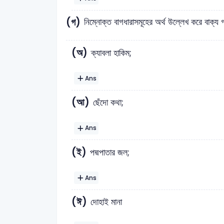
(গ)
নিম্নোক্ত বাগধারাসমূহের অর্থ উল্লেখ করে বাক
(অ)
ক্যাবলা হাকিম;
Ans
(আ)
ছেঁদো কথা;
Ans
(ই)
পদ্মপাতার জল;
Ans
(ঈ)
দোহাই মানা