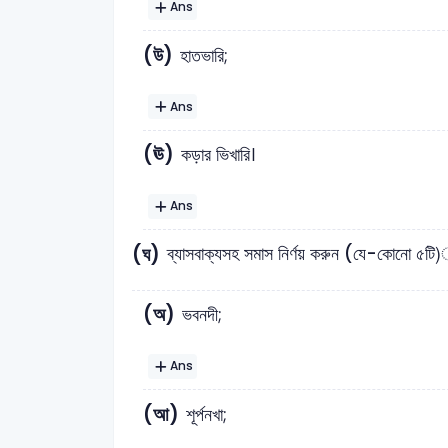
Ans
(উ)
হাতভারি;
Ans
(ঊ)
কড়ার ভিখারি।
Ans
(ঘ)
ব্যাসবাক্যসহ সমাস নির্ণয় করুন (যে-কোনো ৫টি
(অ)
ভবনদী;
Ans
(আ)
শূর্পনখা;