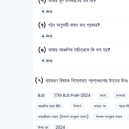
(গ)
ভাষার মূল উপকরনের নাম কি?
Ans
(ঘ)
গঠন অনুযায়ী বাক্য কত প্রকার?
Ans
(ঙ)
ভাষার আঞ্চলিক বৈচিত্রকে কি বলা হয়?
Ans
(৭)
ব্যাকরণ বিষয়ক নিম্নোক্ত প্রশ্নগুলোর উত্তর দিন
BJS
17th BJS Preli-2024
বাংলা
বাগধারা
আঞ্চলিক কথ্য রীতি
উপসর্গ
অব্যয় পদ
শব্দের ব
অব্যয়ীভাব সমাস (উপসর্গ তৎপুরুষ সমাস)
উপপদ-তৎপুরুষ সমাস
মিশ্র শব্দ
2024