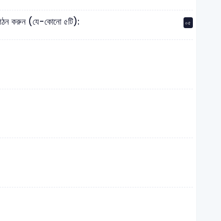
্য গঠন করুন (যে-কোনো ৫টি):
০৫