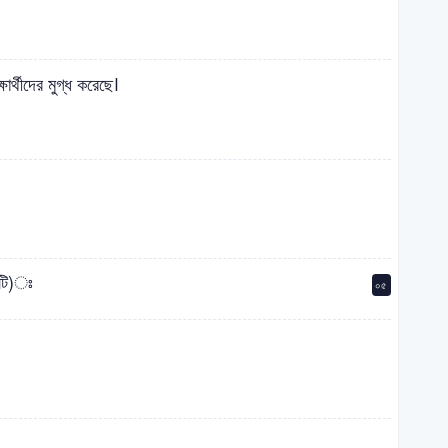
ষার্থীদের মুগ্ধ করেছে।
৫টি)ঃ
০৫