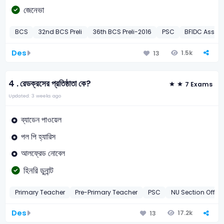
জেনেভা
BCS
32nd BCS Preli
36th BCS Preli-2016
PSC
BFIDC Assis
Des
1.5k
13
4 .
রেডক্রসের প্রতিষ্ঠাতা কে?
7 Exams
Updated: 3 weeks ago
ব্যাডেন পাওয়েল
পল পি হ্যারিস
আলফ্রেড নোবেল
হিনরি ডুনান্ট
Primary Teacher
Pre-Primary Teacher
PSC
NU Section Office
Des
17.2k
13