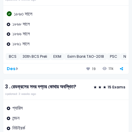
১৮৬৩ সালে
১৮৬৮ সালে
১৮৬৬ সালে
১৮৬১ সালে
BCS
30th BCS Preli
EXIM
Exim Bank TAO-2018
PSC
NSI 
Des
11k
19
3 .
রেডক্রসের সদর দপ্তর কোথায় অবস্থিত?
15 Exams
Updated: 3 weeks ago
প্যারিস
লন্ডন
নিউইয়র্ক