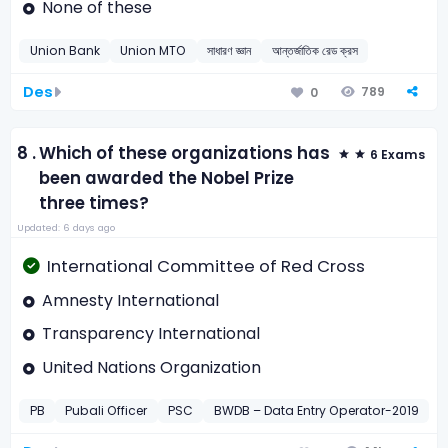
None of these
Union Bank
Union MTO
সাধারণ জ্ঞান
আন্তর্জাতিক রেড ক্রস
Des
789
0
8 .
Which of these organizations has
6 Exams
been awarded the Nobel Prize
three times?
Updated: 6 days ago
International Committee of Red Cross
Amnesty International
Transparency International
United Nations Organization
PB
Pubali Officer
PSC
BWDB – Data Entry Operator-2019
B