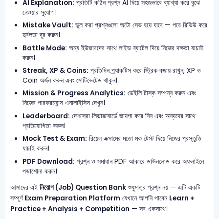
AI Explanation:
প্রতিটি কঠিন প্রশ্ন AI দিয়ে সহজভাবে ব্যাখ্যা করে বুঝে
নেওয়ার সুযোগ।
Mistake Vault:
ভুল করা প্রশ্নগুলো অটো সেভ হয়ে যাবে — পরে রিভিউ করে
দুর্বলতা দূর করুন।
Battle Mode:
অন্য ইউজারদের সাথে লাইভ ব্যাটেল দিয়ে নিজের দক্ষতা যাচাই
করুন।
Streak, XP & Coins:
প্রতিদিন প্র্যাকটিস করে স্ট্রিক বজায় রাখুন, XP ও
Coin অর্জন করুন এবং মোটিভেটেড থাকুন।
Mission & Progress Analytics:
ডেইলি টাস্ক সম্পন্ন করুন এবং
নিজের পারফরম্যান্স এনালাইসিস দেখুন।
Leaderboard:
দেশসেরা লিডারবোর্ডে জায়গা করে নিন এবং অন্যদের সাথে
প্রতিযোগিতা করুন।
Mock Test & Exam:
রিয়েল এক্সামের মতো মক টেস্ট দিয়ে নিজের প্রস্তুতি
যাচাই করুন।
PDF Download:
প্রশ্ন ও সমাধান PDF আকারে ডাউনলোড করে অফলাইনে
পড়াশোনা করুন।
আমাদের এই
নিয়োগ (Job) Question Bank
শুধুমাত্র প্রশ্ন নয় — এটি একটি
সম্পূর্ণ
Exam Preparation Platform
যেখানে আপনি পাবেন
Learn +
Practice + Analysis + Competition
— সব একসাথে।