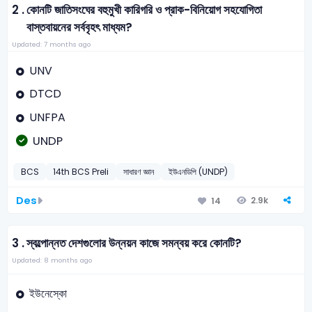
2 .
কোনটি জাতিসংঘের বহুমুখী কারিগরি ও প্রাক-বিনিয়োগ সহযোগিতা
বাস্তবায়নের সর্ববৃহৎ মাধ্যম?
Updated: 7 months ago
UNV
DTCD
UNFPA
UNDP
BCS
14th BCS Preli
সাধারণ জ্ঞান
ইউএনডিপি (UNDP)
Des
2.9k
14
3 .
স্বল্পোন্নত দেশগুলোর উন্নয়ন কাজে সমন্বয় করে কোনটি?
Updated: 8 months ago
ইউনেস্কো