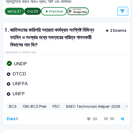
প্রস্তুতিকে করবে আরও দ্রুত, স্মার্ট এবং কার্যকর।
MCQ:
27
CQ:
22
Practice
1 .
জাতিসংঘের কারিগরি সহায়তা কার্যক্রম সংশ্লিষ্ট বিভিন্ন
2 Exams
তহবিল ও সংস্থার মধ্যে সমন্বয়ের দায়িত্ব পালনকারী
বিভাগের নাম কি?
Updated: 2 weeks ago
UNDP
DTCD
UNFPA
UNFP
BCS
13th BCS Preli
PSC
BAEC Technician Helper-2026
সাধারণ
Des
3k
20