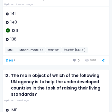
Updated: 4 months ago
141
140
139
138
MMB
Modhumoti PO
সাধারণ জ্ঞান
ইউএনডিপি (UNDP)
Des
566
0
12 .
The main object of which of the following
UN agency is to help the underdeveloped
countries in the task of raising their living
standards?
Updated: 1 week ago
IMF