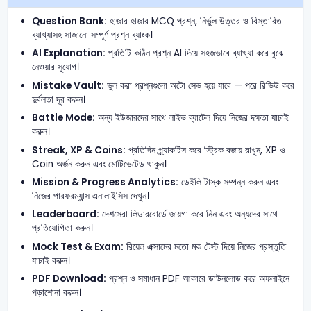
Question Bank:
হাজার হাজার MCQ প্রশ্ন, নির্ভুল উত্তর ও বিস্তারিত
ব্যাখ্যাসহ সাজানো সম্পূর্ণ প্রশ্ন ব্যাংক।
AI Explanation:
প্রতিটি কঠিন প্রশ্ন AI দিয়ে সহজভাবে ব্যাখ্যা করে বুঝে
নেওয়ার সুযোগ।
Mistake Vault:
ভুল করা প্রশ্নগুলো অটো সেভ হয়ে যাবে — পরে রিভিউ করে
দুর্বলতা দূর করুন।
Battle Mode:
অন্য ইউজারদের সাথে লাইভ ব্যাটেল দিয়ে নিজের দক্ষতা যাচাই
করুন।
Streak, XP & Coins:
প্রতিদিন প্র্যাকটিস করে স্ট্রিক বজায় রাখুন, XP ও
Coin অর্জন করুন এবং মোটিভেটেড থাকুন।
Mission & Progress Analytics:
ডেইলি টাস্ক সম্পন্ন করুন এবং
নিজের পারফরম্যান্স এনালাইসিস দেখুন।
Leaderboard:
দেশসেরা লিডারবোর্ডে জায়গা করে নিন এবং অন্যদের সাথে
প্রতিযোগিতা করুন।
Mock Test & Exam:
রিয়েল এক্সামের মতো মক টেস্ট দিয়ে নিজের প্রস্তুতি
যাচাই করুন।
PDF Download:
প্রশ্ন ও সমাধান PDF আকারে ডাউনলোড করে অফলাইনে
পড়াশোনা করুন।