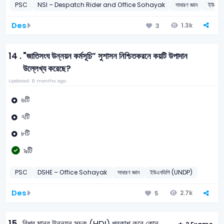
PSC
NSI – Despatch Rider and Office Sohayak
সাধারণ জ্ঞান
ইউএনড
Des
1.3k
3
14 .
"জাতিসংঘ উন্নয়ন কর্মসূচি” সুশাসন নিশ্চিতকরনে কয়টি উপাদান
উল্লেখ্য করেছে?
Updated: 8 months ago
৬টি
৭টি
৮টি
৯টি
PSC
DSHE – Office Sohayak
সাধারণ জ্ঞান
ইউএনডিপি (UNDP)
Des
2.7k
5
15 .
বিশ্ব মানব উন্নয়ন সূচক (HDI) প্রকাশ করে কোন