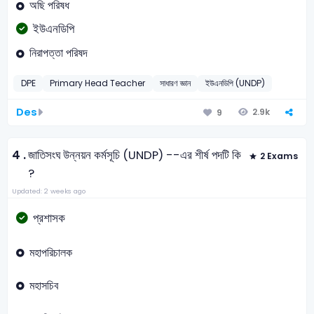
অছি পরিষধ
ইউএনডিপি
নিরাপত্তা পরিষদ
DPE
Primary Head Teacher
সাধারণ জ্ঞান
ইউএনডিপি (UNDP)
Des
2.9k
9
4 .
জাতিসংঘ উন্নয়ন কর্মসূচি (UNDP) --এর শীর্ষ পদটি কি
2 Exams
?
Updated: 2 weeks ago
প্রশাসক
মহাপরিচালক
মহাসচিব