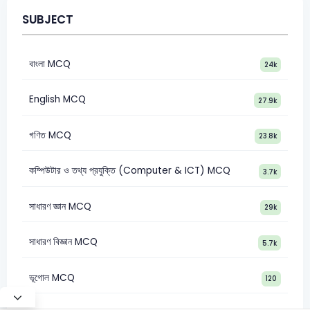
SUBJECT
বাংলা MCQ
24k
English MCQ
27.9k
গণিত MCQ
23.8k
কম্পিউটার ও তথ্য প্রযুক্তি (Computer & ICT) MCQ
3.7k
সাধারণ জ্ঞান MCQ
29k
সাধারণ বিজ্ঞান MCQ
5.7k
ভূগোল MCQ
120