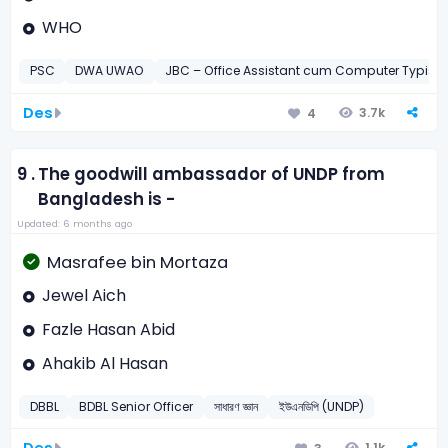
WHO
PSC
DWA UWAO
JBC – Office Assistant cum Computer Typist-
Des
3.7k
4
9 .
The goodwill ambassador of UNDP from
Bangladesh is -
Updated: 6 months ago
Masrafee bin Mortaza
Jewel Aich
Fazle Hasan Abid
Ahakib Al Hasan
DBBL
BDBL Senior Officer
সাধারণ জ্ঞান
ইউএনডিপি (UNDP)
Des
1.1k