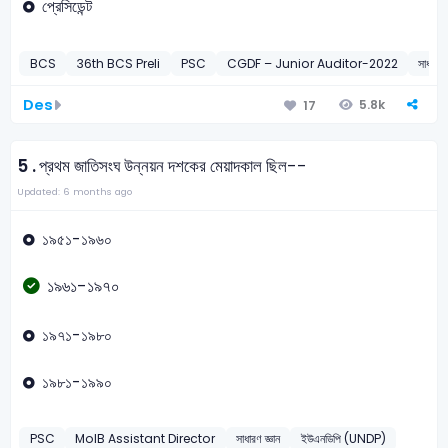
প্রেসিডেন্ট
BCS
36th BCS Preli
PSC
CGDF – Junior Auditor-2022
সাধারণ জ
Des
5.8k
17
5 .
প্রথম জাতিসংঘ উন্নয়ন দশকের মেয়াদকাল ছিল--
Updated: 6 months ago
১৯৫১-১৯৬০
১৯৬১-১৯৭০
১৯৭১-১৯৮০
১৯৮১-১৯৯০
PSC
MoIB Assistant Director
সাধারণ জ্ঞান
ইউএনডিপি (UNDP)