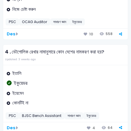
নিজে চেষ্টা করুন
PSC
OCAG Auditor
সাধারণ জ্ঞান
ইকুয়েডর
Des
558
10
4 .
ভৌগোলিক রেখার নামানুসারে কোন দেশের নামকরণ করা হয়?
Updated: 3 weeks ago
ইতালি
ইকুয়েডর
ইয়েমেন
কোনটিই না
PSC
BJSC Bench Assistant
সাধারণ জ্ঞান
ইকুয়েডর
Des
64
4