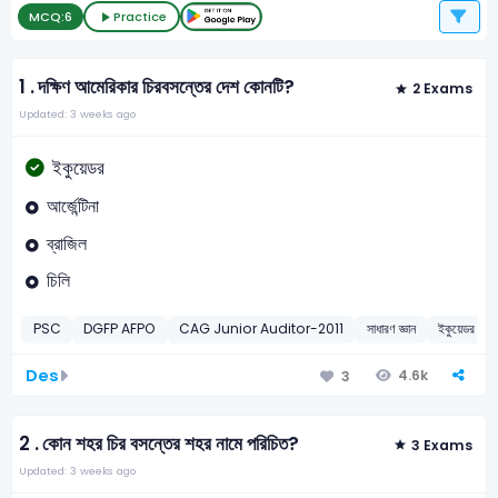
MCQ:
6
Practice
1 .
দক্ষিণ আমেরিকার চিরবসন্তের দেশ কোনটি?
2 Exams
Updated: 3 weeks ago
ইকুয়েডর
আর্জেন্টিনা
ব্রাজিল
চিলি
PSC
DGFP AFPO
CAG Junior Auditor-2011
সাধারণ জ্ঞান
ইকুয়েডর
Des
4.6k
3
2 .
কোন শহর চির বসন্তের শহর নামে পরিচিত?
3 Exams
Updated: 3 weeks ago