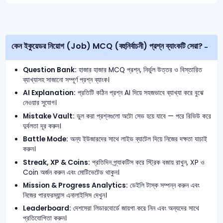
কেন ইকুয়েডর নিয়োগ (Job) MCQ (বহুনির্বাচনী) প্রশ্ন ব্যাংকটি সেরা?
Question Bank:
হাজার হাজার MCQ প্রশ্ন, নির্ভুল উত্তর ও বিস্তারিত
ব্যাখ্যাসহ সাজানো সম্পূর্ণ প্রশ্ন ব্যাংক।
AI Explanation:
প্রতিটি কঠিন প্রশ্ন AI দিয়ে সহজভাবে ব্যাখ্যা করে বুঝে
নেওয়ার সুযোগ।
Mistake Vault:
ভুল করা প্রশ্নগুলো অটো সেভ হয়ে যাবে — পরে রিভিউ করে
দুর্বলতা দূর করুন।
Battle Mode:
অন্য ইউজারদের সাথে লাইভ ব্যাটেল দিয়ে নিজের দক্ষতা যাচাই
করুন।
Streak, XP & Coins:
প্রতিদিন প্র্যাকটিস করে স্ট্রিক বজায় রাখুন, XP ও
Coin অর্জন করুন এবং মোটিভেটেড থাকুন।
Mission & Progress Analytics:
ডেইলি টাস্ক সম্পন্ন করুন এবং
নিজের পারফরম্যান্স এনালাইসিস দেখুন।
Leaderboard:
দেশসেরা লিডারবোর্ডে জায়গা করে নিন এবং অন্যদের সাথে
প্রতিযোগিতা করুন।