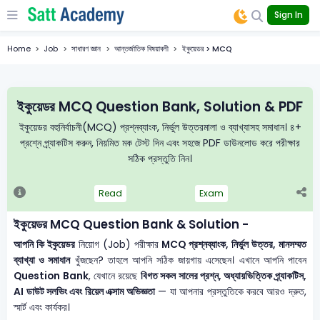
Sign In
Home
Job
সাধারণ জ্ঞান
আন্তর্জাতিক বিষয়াবলী
ইকুয়েডর > MCQ
ইকুয়েডর MCQ Question Bank, Solution & PDF
ইকুয়েডর বহুনির্বাচনী(MCQ) প্রশ্নব্যাংক, নির্ভুল উত্তরমালা ও ব্যাখ্যাসহ সমাধান। ৪+
প্রশ্নে প্র্যাকটিস করুন, নিয়মিত মক টেস্ট দিন এবং সহজে PDF ডাউনলোড করে পরীক্ষার
সঠিক প্রস্তুতি নিন।
Read
Exam
ইকুয়েডর MCQ Question Bank & Solution -
আপনি কি ইকুয়েডর
নিয়োগ (Job) পরীক্ষার
MCQ প্রশ্নব্যাংক, নির্ভুল উত্তর, মানসম্মত
ব্যাখ্যা ও সমাধান
খুঁজছেন? তাহলে আপনি সঠিক জায়গায় এসেছেন। এখানে আপনি পাবেন
Question Bank
, যেখানে রয়েছে
বিগত সকল সালের প্রশ্ন, অধ্যায়ভিত্তিক প্র্যাকটিস,
AI ডাউট সলভিং এবং রিয়েল এক্সাম অভিজ্ঞতা
— যা আপনার প্রস্তুতিকে করবে আরও দ্রুত,
স্মার্ট এবং কার্যকর।