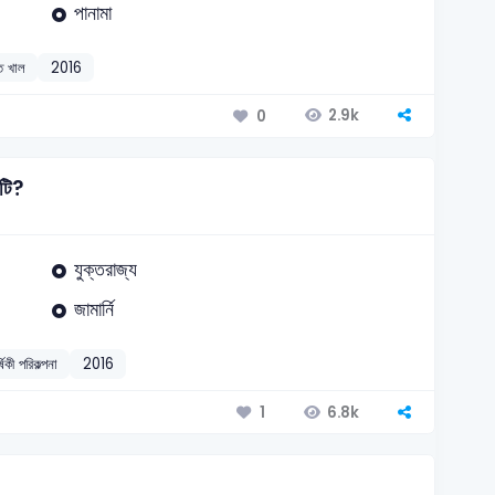
পানামা
াত খাল
2016
2.9k
0
নটি?
যুক্তরাজ্য
জামার্নি
্ষিকী পরিকল্পনা
2016
6.8k
1