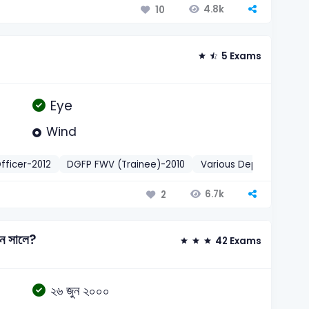
4.8k
10
5 Exams
Eye
Wind
fficer-2012
DGFP FWV (Trainee)-2010
Various Depts – Person
6.7k
2
োন সালে?
42 Exams
২৬ জুন ২০০০