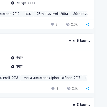
২৬ জুন ২০০১
sistant-2012
BCS
25th BCS Preli-2004
30th BCS Preli-2010
2.6k
2
5 Exams
ইরাক
ইরান
S Preli-2013
MoFA Assistant Cipher Officer-2017
BPSC Fisheri
2.1k
3
3 Exams