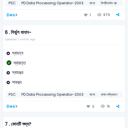
PSC
PD Data Processing Operator-2003
বাংলা
বিপরীতার্থক শব্দ
20
Des
970
1
6 .
নির্ভুল বানান-
Updated: 1 month ago
স্বায়ত্ব
স্বায়ত্ত
স্বায়ত্ত্ব
সায়ত্ত্ব
PSC
PD Data Processing Operator-2003
বাংলা
বানান শুদ্ধিকরণ
20
Des
1k
3
7 .
কোনটি শুদ্ধ?