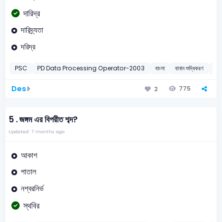
দারিদ্র
দারিদ্র্যতা
দরিদ্র
PSC
PD Data Processing Operator-2003
বাংলা
বানান শুদ্ধিকরণ
20
Des
775
2
5 .
জঙ্গম এর বিপরীত শব্দ?
Updated: 7 months ago
আকাশ
পাতাল
নশ্বরনির্ভ
স্থবির