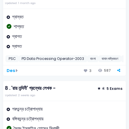
Updated: 1 month ago
শ্বাস্বত
শাশ্বত
শ্বাশত
স্বাসত
PSC
PD Data Processing Operator-2003
বাংলা
বানান শুদ্ধিকরণ
20
Des
587
3
8 .
'রায় নন্দিনী' গ্রন্থের লেখক -
5 Exams
Updated: 2 weeks ago
শরৎচন্দ্র চট্রোপাধ্যায়
বঙ্গিকচন্দ্র চট্রোপধ্যায়
সৈয়দ ইসমাইল হোসেন সিরাজী