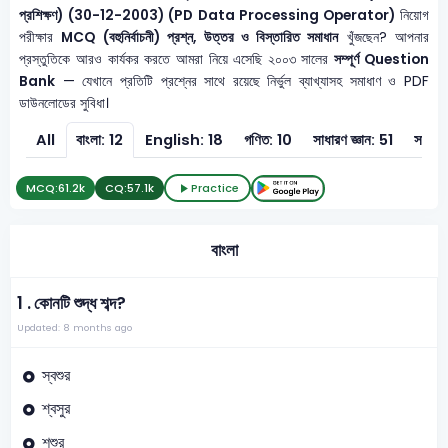
প্রশিক্ষণ) (30-12-2003) (PD Data Processing Operator)
নিয়োগ
পরীক্ষার
MCQ (বহুনির্বাচনী) প্রশ্ন, উত্তর ও বিস্তারিত সমাধান
খুঁজছেন? আপনার
প্রস্তুতিকে আরও কার্যকর করতে আমরা নিয়ে এসেছি ২০০৩ সালের
সম্পূর্ণ Question
Bank
— যেখানে প্রতিটি প্রশ্নের সাথে রয়েছে নির্ভুল ব্যাখ্যাসহ সমাধাণ ও PDF
ডাউনলোডের সুবিধা।
All
বাংলা: 12
English: 18
গণিত: 10
সাধারণ জ্ঞান: 51
সাধারণ
MCQ:
61.2k
CQ:
57.1k
Practice
বাংলা
1 .
কোনটি শুদ্ধ শব্দ?
Updated: 8 months ago
স্বশুর
শ্বসুর
শশুর