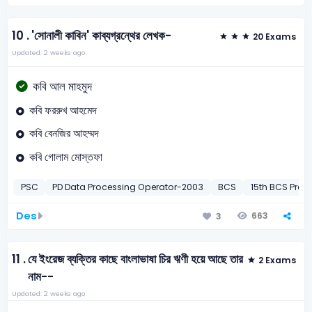
10 .
'সোনালী কাবিন' কাব্যগ্রন্থের লেখক-
20 Exams
Updated: 2 weeks ago
কবি আল মাহমুদ
কবি ফররুখ আহমেদ
কবি বেনজির আহম্মদ
কবি গোলাম মোস্তফা
PSC
PD Data Processing Operator-2003
BCS
15th BCS Preli
Des
663
3
11 .
যে ইংরেজ ব্যক্তির কাছে বাংলাভাষা চির ঋণী হয়ে আছে তার
2 Exams
নাম--
Updated: 2 weeks ago