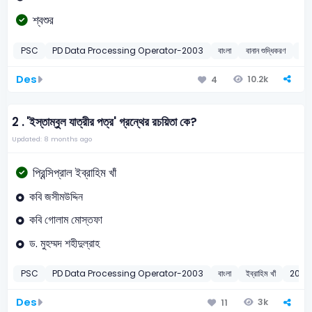
শ্বশুর
PSC
PD Data Processing Operator-2003
বাংলা
বানান শুদ্ধিকরণ
20
Des
10.2k
4
2 .
'ইস্তাম্বুল যাত্রীর পত্র' গ্রন্থের রচয়িতা কে?
Updated: 8 months ago
প্রিন্সিপ্রাল ইব্রাহিম খাঁ
কবি জসীমউদ্দিন
কবি গোলাম মোস্তফা
ড. মুহম্মদ শহীদুল্রাহ
PSC
PD Data Processing Operator-2003
বাংলা
ইব্রাহিম খাঁ
2003
Des
3k
11