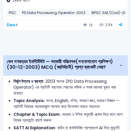
১৯৪৮ সালে
PSC
PD Data Processing Operator-2003
BPSC SAE (Civil)-2026
Des
2.5k
13
কেন গণমাধ্যম ইনস্টিটিউট — সহকারী পরিচালক(গণযোগাযোগ প্রশিক্ষণ)
(30-12-2003) MCQ (বহুনির্বাচনী) প্রশ্ন ব্যাংকটি সেরা?
নির্ভুল উত্তর ও ব্যাখ্যা:
2003 সালের (PD Data Processing
Operator) এর প্রতিটি প্রশ্নের পেছনের লজিক ও সহজ ব্যাখ্যা যুক্ত করা
হয়েছে।
Topic Analysis:
বাংলা, English, গণিত, সাধারণ জ্ঞান, সাধারণ বিজ্ঞান —
প্রতিটি বিষয়ের পারফরম্যান্স আলাদা করে বিশ্লেষণ করতে পারবেন।
Chapter & Topic Exam:
অধ্যায় ও টপিক অনুযায়ী এক্সাম দিয়ে ধাপে ধাপে
নিজের প্রস্তুতি যাচাই করুন।
SATT AI Explanation:
কঠিন বা কনফিউজিং প্রশ্নগুলো AI দিয়ে মুহূর্তেই