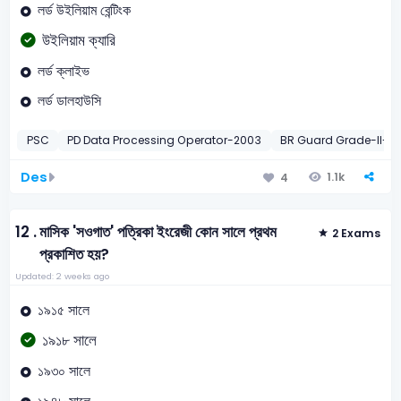
লর্ড উইলিয়াম বেন্টিংক
উইলিয়াম ক্যারি
লর্ড ক্লাইভ
লর্ড ডালহাউসি
PSC
PD Data Processing Operator-2003
BR Guard Grade-II-2
Des
1.1k
4
12 .
মাসিক 'সওগাত' পত্রিকা ইংরেজী কোন সালে প্রথম
2 Exams
প্রকাশিত হয়?
Updated: 2 weeks ago
১৯১৫ সালে
১৯১৮ সালে
১৯৩০ সালে