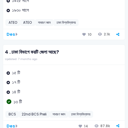
১৯২৫ সালে
১৯৩০ সালে
ATEO
ATEO
সাধারণ জ্ঞান
ঢাকা বিশ্ববিদ্যালয়
Des
2.1k
10
4 .
ঢাকা বিভাগে কয়টি জেলা আছে?
Updated: 7 months ago
১৫ টি
১৭ টি
১৪ টি
১৩ টি
BCS
22nd BCS Preli
সাধারণ জ্ঞান
ঢাকা বিশ্ববিদ্যালয়
Des
87.8k
14