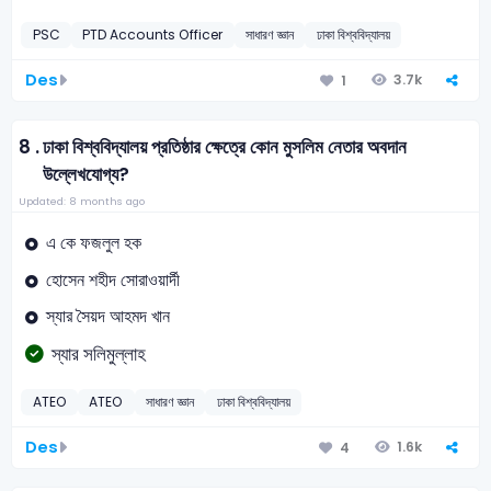
PSC
PTD Accounts Officer
সাধারণ জ্ঞান
ঢাকা বিশ্ববিদ্যালয়
Des
3.7k
1
8 .
ঢাকা বিশ্ববিদ্যালয় প্রতিষ্ঠার ক্ষেত্রে কোন মুসলিম নেতার অবদান
উল্লেখযোগ্য?
Updated: 8 months ago
এ কে ফজলুল হক
হোসেন শহীদ সোরাওয়ার্দী
স্যার সৈয়দ আহমদ খান
স্যার সলিমুল্লাহ
ATEO
ATEO
সাধারণ জ্ঞান
ঢাকা বিশ্ববিদ্যালয়
Des
1.6k
4