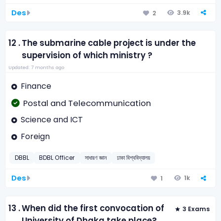
Des
3.9k
2
12 .
The submarine cable project is under the
supervision of which ministry ?
Updated: 7 months ago
Finance
Postal and Telecommunication
Science and ICT
Foreign
DBBL
BDBL Officer
সাধারণ জ্ঞান
ঢাকা বিশ্ববিদ্যালয়
Des
1k
1
13 .
When did the first convocation of
3 Exams
University of Dhaka take place?