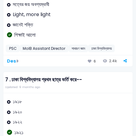
সত্যের জয় অবশ্যম্ভাবী
Light, more light
জ্ঞানেই শক্তি
শিক্ষাই আলো
PSC
MoIB Assistant Director
সাধারণ জ্ঞান
ঢাকা বিশ্ববিদ্যালয়
Des
2.4k
6
7 .
ঢাকা বিশ্ববিদ্যালয় প্রথম ছাত্র ভর্তি করে--
Updated: 9 months ago
১৯১৮
১৯২০
১৯২২
১৯২১