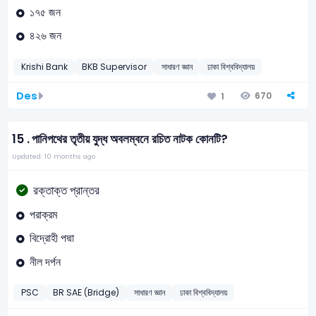
১৭৫ জন
৪২৬ জন
Krishi Bank
BKB Supervisor
সাধারণ জ্ঞান
ঢাকা বিশ্ববিদ্যালয়
Des
670
1
15 .
পানিপথের তৃতীয় যুদ্ধ অবলম্বনে রচিত নাটক কোনটি?
Updated: 10 months ago
রক্তাক্ত প্রান্তর
পরাক্রম
বিদ্রোহী পদ্মা
নীল দর্পন
PSC
BR SAE (Bridge)
সাধারণ জ্ঞান
ঢাকা বিশ্ববিদ্যালয়