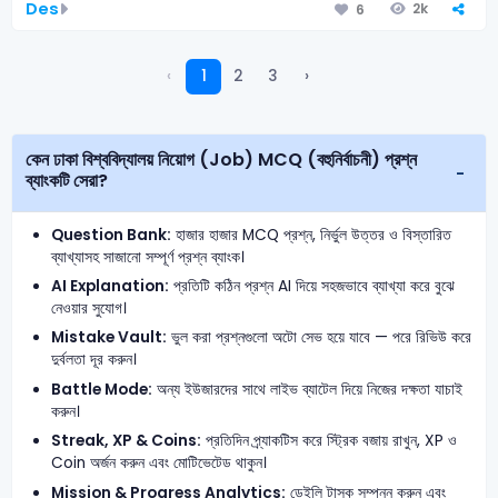
Des
2k
6
‹
1
2
3
›
কেন ঢাকা বিশ্ববিদ্যালয় নিয়োগ (Job) MCQ (বহুনির্বাচনী) প্রশ্ন
ব্যাংকটি সেরা?
Question Bank:
হাজার হাজার MCQ প্রশ্ন, নির্ভুল উত্তর ও বিস্তারিত
ব্যাখ্যাসহ সাজানো সম্পূর্ণ প্রশ্ন ব্যাংক।
AI Explanation:
প্রতিটি কঠিন প্রশ্ন AI দিয়ে সহজভাবে ব্যাখ্যা করে বুঝে
নেওয়ার সুযোগ।
Mistake Vault:
ভুল করা প্রশ্নগুলো অটো সেভ হয়ে যাবে — পরে রিভিউ করে
দুর্বলতা দূর করুন।
Battle Mode:
অন্য ইউজারদের সাথে লাইভ ব্যাটেল দিয়ে নিজের দক্ষতা যাচাই
করুন।
Streak, XP & Coins:
প্রতিদিন প্র্যাকটিস করে স্ট্রিক বজায় রাখুন, XP ও
Coin অর্জন করুন এবং মোটিভেটেড থাকুন।
Mission & Progress Analytics:
ডেইলি টাস্ক সম্পন্ন করুন এবং