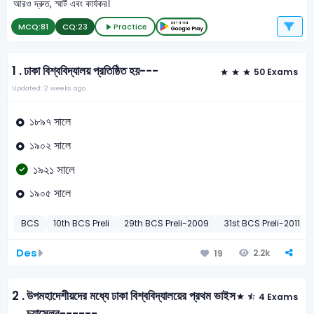
আরও দ্রুত, স্মার্ট এবং কার্যকর।
MCQ:
81
CQ:
23
Practice
1 .
ঢাকা বিশ্ববিদ্যালয় প্রতিষ্ঠিত হয়---
50 Exams
Updated: 2 weeks ago
১৮৯৭ সালে
১৯০২ সালে
১৯২১ সালে
১৯০৫ সালে
BCS
10th BCS Preli
29th BCS Preli-2009
31st BCS Preli-2011
Des
2.2k
19
2 .
উপমহাদেশীয়দের মধ্যে ঢাকা বিশ্ববিদ্যালয়ের প্রথম ভাইস
4 Exams
চ্যান্সেলর------