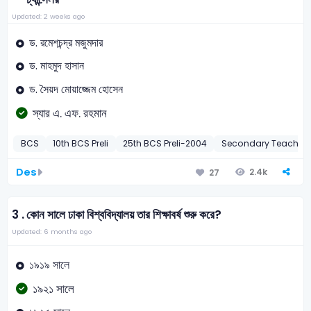
Updated: 2 weeks ago
ড. রমেশচন্দ্র মজুমদার
ড. মাহমুদ হাসান
ড. সৈয়দ মোয়াজ্জেম হোসেন
স্যার এ. এফ. রহমান
BCS
10th BCS Preli
25th BCS Preli-2004
Secondary Teacher
Des
2.4k
27
3 .
কোন সালে ঢাকা বিশ্ববিদ্যালয় তার শিক্ষাবর্ষ শুরু করে?
Updated: 6 months ago
১৯১৯ সালে
১৯২১ সালে