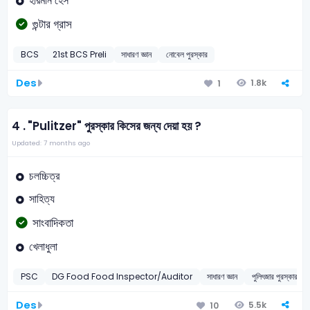
হারমান হেস
গুন্টার গ্রাস
BCS
21st BCS Preli
সাধারণ জ্ঞান
নোবেল পুরস্কার
Des
1.8k
1
4 .
"Pulitzer" পুরস্কার কিসের জন্য দেয়া হয় ?
Updated: 7 months ago
চলচ্চিত্র
সাহিত্য
সাংবাদিকতা
খেলাধুলা
PSC
DG Food Food Inspector/Auditor
সাধারণ জ্ঞান
পুলিৎজার পুরস্কার
Des
5.5k
10