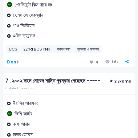
প্রেসিডেন্ট কিম দায়ে জং
হোমস জে হেকম্যান
পাও সিংজিয়ান
এরিক ক্যান্ডেল
BCS
22nd BCS Preli
সাধারণ জ্ঞান
পুরস্কার ও সম্মাননা
Des
1.6k
4
7 .
২০০২ সালে নোবেল শান্তি পুরস্কার পেয়েছেন -----
2 Exams
Updated: 1 week ago
ইয়াসির আরাফাত
জিমি কার্টার
কফি আনান
মাদার তেরেসা