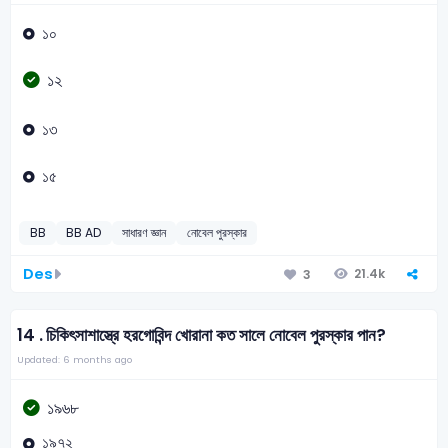
১০
১২
১৩
১৫
BB
BB AD
সাধারণ জ্ঞান
নোবেল পুরস্কার
Des
21.4k
3
14 .
চিকিৎসাশাস্ত্রে হরগোবিন্দ খোরানা কত সালে নোবেল পুরস্কার পান?
Updated: 6 months ago
১৯৬৮
১৯৭২