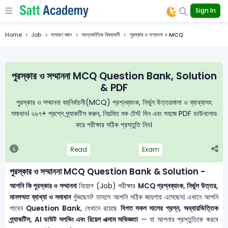
Sign In
Home
Job
সাধারণ জ্ঞান
আন্তর্জাতিক বিষয়াবলী
পুরস্কার ও সম্মাননা > MCQ
পুরস্কার ও সম্মাননা MCQ Question Bank, Solution
& PDF
পুরস্কার ও সম্মাননা বহুনির্বাচনী(MCQ) প্রশ্নব্যাংক, নির্ভুল উত্তরমালা ও ব্যাখ্যাসহ
সমাধান। ২৬৭+ প্রশ্নে প্র্যাকটিস করুন, নিয়মিত মক টেস্ট দিন এবং সহজে PDF ডাউনলোড
করে পরীক্ষার সঠিক প্রস্তুতি নিন।
Read
Exam
পুরস্কার ও সম্মাননা MCQ Question Bank & Solution -
আপনি কি পুরস্কার ও সম্মাননা
নিয়োগ (Job) পরীক্ষার
MCQ প্রশ্নব্যাংক, নির্ভুল উত্তর,
মানসম্মত ব্যাখ্যা ও সমাধান
খুঁজছেন? তাহলে আপনি সঠিক জায়গায় এসেছেন। এখানে আপনি
পাবেন
Question Bank
, যেখানে রয়েছে
বিগত সকল সালের প্রশ্ন, অধ্যায়ভিত্তিক
প্র্যাকটিস, AI ডাউট সলভিং এবং রিয়েল এক্সাম অভিজ্ঞতা
— যা আপনার প্রস্তুতিকে করবে