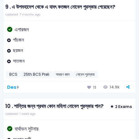
9 .
এ উপমহাদেশ থেকে এ যাবৎ কতজন নোবেল পুরস্কার পেয়েছেন?
Updated: 7 months ago
এগারজন
পাঁচজন
ছয়জন
সাতজন
BCS
25th BCS Preli
সাধারণ জ্ঞান
নোবেল পুরস্কার
Des
14.9k
11
10 .
শান্তির জন্য প্রথম কোন মহিলা নোবেল পুরস্কার পান?
2 Exams
Updated: 1 week ago
বার্থাভন সুটনার