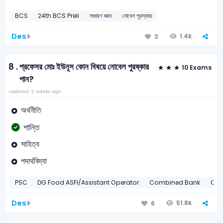
BCS
24th BCS Preli
সাধারণ জ্ঞান
নোবেল পুরস্কার
Des
1.4k
3
8 .
প্রফেসর মোঃ ইউনূস কোন বিষয়ে নোবেল পুরষ্কার
10 Exams
পান?
Updated: 2 weeks ago
অর্থনীতি
শান্তি
সাহিত্য
পদার্থবিদ্যা
PSC
DG Food ASFI/Assistant Operator
Combined Bank
Com
Des
51.8k
6