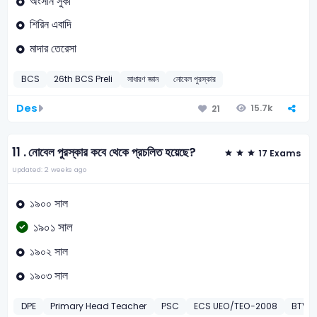
অংসান সুকী
শিরিন এবাদি
মাদার তেরেসা
BCS
26th BCS Preli
সাধারণ জ্ঞান
নোবেল পুরস্কার
Des
15.7k
21
11 .
নোবেল পুরস্কার কবে থেকে প্রচলিত হয়েছে?
17 Exams
Updated: 2 weeks ago
১৯০০ সাল
১৯০১ সাল
১৯০২ সাল
১৯০৩ সাল
DPE
Primary Head Teacher
PSC
ECS UEO/TEO-2008
BTV A