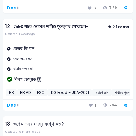
Des
7.6k
6
12 .
১৯৮৪ সালে নোবেল শান্তি পুরুষ্কার পেয়েছেন-
2 Exams
Updated: 1 week ago
রোনাল্ড রিগ্যান
লেস ওয়ালেসা
মাদার তেরেসা
বিশপ ডেসমন্ড টুটু
BB
BB AD
PSC
DG Food – UDA-2021
সাধারণ জ্ঞান
শাখারভ পুরস্কার
Des
754
1
13 .
ওপেক -এর সদস্য সংখ্যা কত?
Updated: 9 months ago