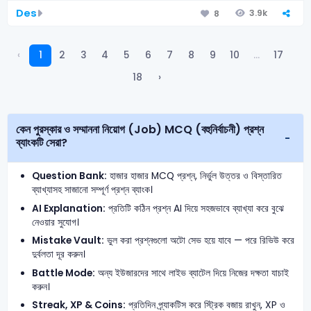
Des
3.9k
8
‹
1
2
3
4
5
6
7
8
9
10
...
17
18
›
কেন পুরস্কার ও সম্মাননা নিয়োগ (Job) MCQ (বহুনির্বাচনী) প্রশ্ন
ব্যাংকটি সেরা?
Question Bank:
হাজার হাজার MCQ প্রশ্ন, নির্ভুল উত্তর ও বিস্তারিত
ব্যাখ্যাসহ সাজানো সম্পূর্ণ প্রশ্ন ব্যাংক।
AI Explanation:
প্রতিটি কঠিন প্রশ্ন AI দিয়ে সহজভাবে ব্যাখ্যা করে বুঝে
নেওয়ার সুযোগ।
Mistake Vault:
ভুল করা প্রশ্নগুলো অটো সেভ হয়ে যাবে — পরে রিভিউ করে
দুর্বলতা দূর করুন।
Battle Mode:
অন্য ইউজারদের সাথে লাইভ ব্যাটেল দিয়ে নিজের দক্ষতা যাচাই
করুন।
Streak, XP & Coins:
প্রতিদিন প্র্যাকটিস করে স্ট্রিক বজায় রাখুন, XP ও