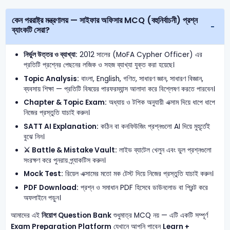
কেন পররাষ্ট্র মন্ত্রণালয় — সাইফার অফিসার MCQ (বহুনির্বাচনী) প্রশ্ন
ব্যাংকটি সেরা?
নির্ভুল উত্তর ও ব্যাখ্যা:
2012 সালের (MoFA Cypher Officer) এর
প্রতিটি প্রশ্নের পেছনের লজিক ও সহজ ব্যাখ্যা যুক্ত করা হয়েছে।
Topic Analysis:
বাংলা, English, গণিত, সাধারণ জ্ঞান, সাধারণ বিজ্ঞান,
ব্যবসায় শিক্ষা — প্রতিটি বিষয়ের পারফরম্যান্স আলাদা করে বিশ্লেষণ করতে পারবেন।
Chapter & Topic Exam:
অধ্যায় ও টপিক অনুযায়ী এক্সাম দিয়ে ধাপে ধাপে
নিজের প্রস্তুতি যাচাই করুন।
SATT AI Explanation:
কঠিন বা কনফিউজিং প্রশ্নগুলো AI দিয়ে মুহূর্তেই
বুঝে নিন।
⚔️ Battle & Mistake Vault:
লাইভ ব্যাটেল খেলুন এবং ভুল প্রশ্নগুলো
সংরক্ষণ করে পুনরায় প্র্যাকটিস করুন।
Mock Test:
রিয়েল এক্সামের মতো মক টেস্ট দিয়ে নিজের প্রস্তুতি যাচাই করুন।
PDF Download:
প্রশ্ন ও সমাধান PDF হিসেবে ডাউনলোড বা প্রিন্ট করে
অফলাইনে পড়ুন।
আমাদের এই
নিয়োগ Question Bank
শুধুমাত্র MCQ নয় — এটি একটি সম্পূর্ণ
Exam Preparation Platform
যেখানে আপনি পাবেন
Learn +