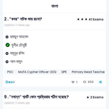
বাংলা
2 .
”কবর” নাটক কার রচনা?
41 Exams
Updated: 3 weeks ago
হুমায়ুন আহমেদ
মুনীর চৌধুরী
মামুনুর রশিদ
আল মামুন
PSC
MoFA Cypher Officer-2012
DPE
Primary Head Teacher-2
Des
656
1
9 .
”নবান্ন” শব্দটি কোন প্রক্রিয়ায় গঠিত হয়েছে?
2 Exams
Updated: 3 weeks ago