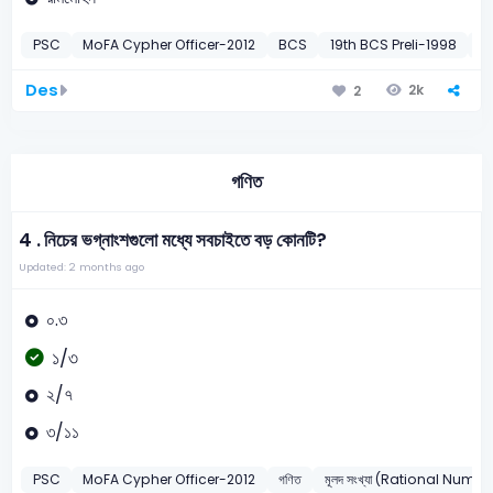
PSC
MoFA Cypher Officer-2012
BCS
19th BCS Preli-1998
2
Des
2k
2
গণিত
4 .
নিচের ভগ্নাংশগুলো মধ্যে সবচাইতে বড় কোনটি?
Updated: 2 months ago
০.৩
১/৩
২/৭
৩/১১
PSC
MoFA Cypher Officer-2012
গণিত
মূলদ সংখ্যা (Rational Numbe