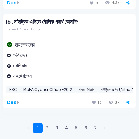
Des
4.2k
9
15 .
নাইট্রিক এসিডে মৌলিক পদার্থ কোনটি?
Updated: 8 months ago
হাইড্রোজেন
অক্সিজেন
সোডিয়াম
নাইট্রোজেন
PSC
MoFA Cypher Officer-2012
সাধারণ বিজ্ঞান
নাইট্রিক এসিড (Nitric Aci
Des
3k
12
‹
1
2
3
4
5
6
7
›