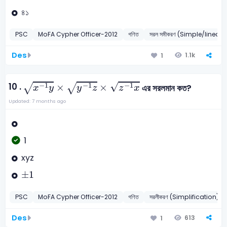
৪১
PSC
MoFA Cypher Officer-2012
গণিত
সরল সমীকরণ (Simple/linear
Des
1.1k
1
x
-
1
y
×
y
-
1
z
×
z
-
1
x
√
10 .
−
1
−
1
−
1
×
×
√
√
এর সরলমান কত?
x
y
y
z
z
x
Updated: 7 months ago
1
xyz
±
1
±
1
PSC
MoFA Cypher Officer-2012
গণিত
সরলীকরণ (Simplification)
Des
613
1