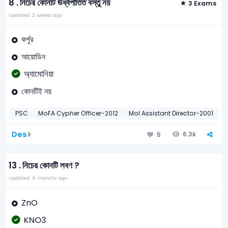
8 .
নিচের কোনটি ঊর্ধ্বপাতিত বস্তু নয়
3 Exams
Updated: 2 weeks ago
কর্পূর
আয়োডিন
অ্যামোনিয়া
কোনটিই নয়
PSC
MoFA Cypher Officer-2012
MoI Assistant Director-2001
P
Des
6.3k
5
13 .
নিচের কোনটি লবণ ?
Updated: 6 months ago
ZnO
KNO3