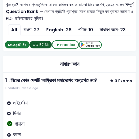
খুঁজছেন? আপনার প্রস্তুতিকে আরও কার্যকর করতে আমরা নিয়ে এসেছি ২০১২ সালের
সম্পূর্ণ
Question Bank
— যেখানে প্রতিটি প্রশ্নের সাথে রয়েছে নির্ভুল ব্যাখ্যাসহ সমাধাণ ও
PDF ডাউনলোডের সুবিধা।
All
বাংলা: 27
English: 26
গণিত: 10
সাধারণ জ্ঞান: 23
সাধা
MCQ:
61.3k
CQ:
57.3k
Practice
সাধারণ জ্ঞান
1 .
নিচের কোন দেশটি আফ্রিকা মহাদেশের অন্তর্গত নয়?
3 Exams
Updated: 3 weeks ago
লাইবেরিয়া
মিশর
গায়ানা
কঙ্গো