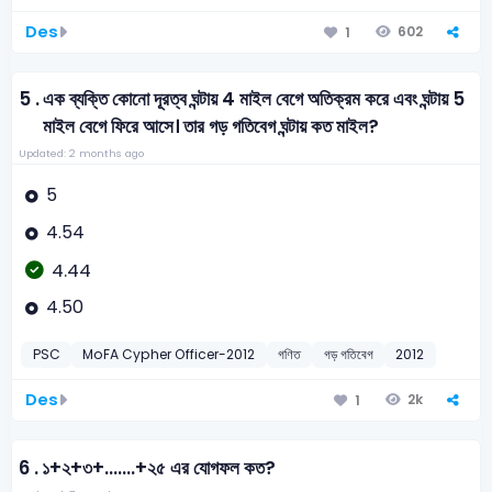
Des
602
1
5 .
এক ব্যক্তি কোনো দূরত্ব ঘন্টায় 4 মাইল বেগে অতিক্রম করে এবং ঘন্টায় 5
মাইল বেগে ফিরে আসে। তার গড় গতিবেগ ঘন্টায় কত মাইল?
Updated: 2 months ago
5
4.54
4.44
4.50
PSC
MoFA Cypher Officer-2012
গণিত
গড় গতিবেগ
2012
Des
2k
1
6 .
১+২+৩+.......+২৫ এর যোগফল কত?