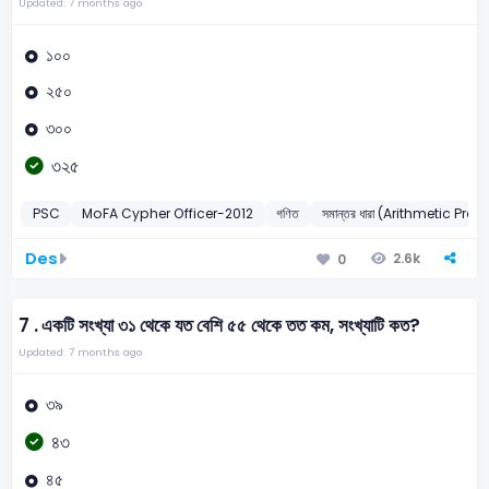
Updated: 7 months ago
১০০
২৫০
৩০০
৩২৫
PSC
MoFA Cypher Officer-2012
গণিত
সমান্তর ধারা (Arithmetic Pro
Des
2.6k
0
7 .
একটি সংখ্যা ৩১ থেকে যত বেশি ৫৫ থেকে তত কম, সংখ্যাটি কত?
Updated: 7 months ago
৩৯
৪৩
৪৫