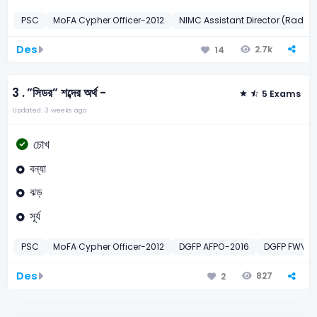
PSC
MoFA Cypher Officer-2012
NIMC Assistant Director (Radio
Des
2.7k
14
3 .
”সিডর” শব্দের অর্থ -
5 Exams
Updated: 3 weeks ago
চোখ
বন্যা
ঝড়
সূর্য
PSC
MoFA Cypher Officer-2012
DGFP AFPO-2016
DGFP FWV (T
Des
827
2