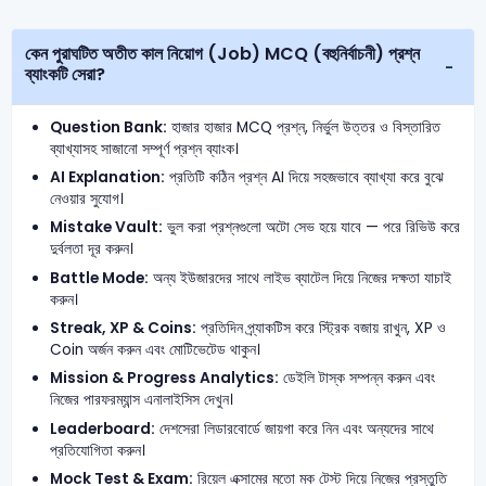
কেন পুরাঘটিত অতীত কাল নিয়োগ (Job) MCQ (বহুনির্বাচনী) প্রশ্ন
ব্যাংকটি সেরা?
Question Bank:
হাজার হাজার MCQ প্রশ্ন, নির্ভুল উত্তর ও বিস্তারিত
ব্যাখ্যাসহ সাজানো সম্পূর্ণ প্রশ্ন ব্যাংক।
AI Explanation:
প্রতিটি কঠিন প্রশ্ন AI দিয়ে সহজভাবে ব্যাখ্যা করে বুঝে
নেওয়ার সুযোগ।
Mistake Vault:
ভুল করা প্রশ্নগুলো অটো সেভ হয়ে যাবে — পরে রিভিউ করে
দুর্বলতা দূর করুন।
Battle Mode:
অন্য ইউজারদের সাথে লাইভ ব্যাটেল দিয়ে নিজের দক্ষতা যাচাই
করুন।
Streak, XP & Coins:
প্রতিদিন প্র্যাকটিস করে স্ট্রিক বজায় রাখুন, XP ও
Coin অর্জন করুন এবং মোটিভেটেড থাকুন।
Mission & Progress Analytics:
ডেইলি টাস্ক সম্পন্ন করুন এবং
নিজের পারফরম্যান্স এনালাইসিস দেখুন।
Leaderboard:
দেশসেরা লিডারবোর্ডে জায়গা করে নিন এবং অন্যদের সাথে
প্রতিযোগিতা করুন।
Mock Test & Exam:
রিয়েল এক্সামের মতো মক টেস্ট দিয়ে নিজের প্রস্তুতি