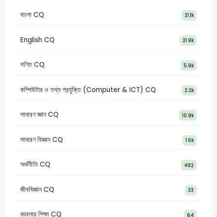
বাংলা CQ
21.1k
English CQ
21.9k
গণিত CQ
5.9k
কম্পিউটার ও তথ্য প্রযুক্তি (Computer & ICT) CQ
2.2k
সাধারণ জ্ঞান CQ
10.9k
সাধারণ বিজ্ঞান CQ
1.6k
অর্থনীতি CQ
492
জীববিজ্ঞান CQ
33
ব্যবসায় শিক্ষা CQ
64