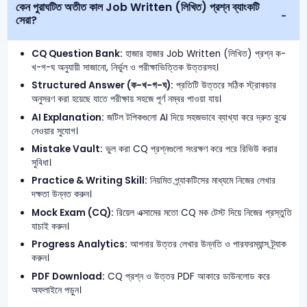
কেন পুরাঘটিত অতীত কাল Job Written (লিখিত) প্রশ্ন ব্যাংকটি
সেরা?
CQ Question Bank:
হাজার হাজার Job Written (লিখিত) প্রশ্ন ক-
খ-গ-ঘ অনুযায়ী সাজানো, নির্ভুল ও পরীক্ষাভিত্তিক উত্তরসহ।
Structured Answer (ক-খ-গ-ঘ):
প্রতিটি উত্তরে সঠিক স্ট্রাকচার
অনুসরণ করা হয়েছে যাতে পরীক্ষায় সহজে পূর্ণ নম্বর পাওয়া যায়।
AI Explanation:
জটিল টপিকগুলো AI দিয়ে সহজভাবে ব্যাখ্যা করে দ্রুত বুঝে
নেওয়ার সুযোগ।
Mistake Vault:
ভুল করা CQ প্রশ্নগুলো সংরক্ষণ করে পরে রিভিউ করার
সুবিধা।
Practice & Writing Skill:
নিয়মিত প্র্যাকটিসের মাধ্যমে নিজের লেখার
দক্ষতা উন্নত করুন।
Mock Exam (CQ):
রিয়েল এক্সামের মতো CQ মক টেস্ট দিয়ে নিজের প্রস্তুতি
যাচাই করুন।
Progress Analytics:
আপনার উত্তর লেখার উন্নতি ও পারফরম্যান্স ট্র্যাক
করুন।
PDF Download:
CQ প্রশ্ন ও উত্তর PDF আকারে ডাউনলোড করে
অফলাইনে পড়ুন।