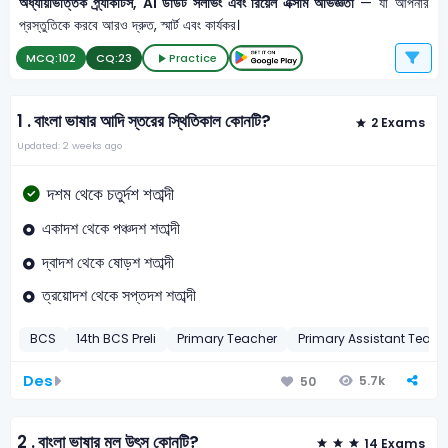
অধ্যায়ভিত্তিক প্র্যাকটিস, AI ডাউট সলভিং এবং রিয়েল এক্সাম অভিজ্ঞতা
— যা আপনার
প্রস্তুতিকে করবে আরও দ্রুত, স্মার্ট এবং কার্যকর।
MCQ:
102
CQ:
23
Practice
1 .
বাংলা ভাষার আদি স্তরের স্থিতিকাল কোনটি?
2 Exams
Updated: 2 weeks ago
দশম থেকে চতুর্দশ শতাব্দী
একাদশ থেকে পঞ্চদশ শতাব্দী
দ্বাদশ থেকে ষোড়শ শতাব্দী
ত্রয়োদশ থেকে সপ্তদশ শতাব্দী
BCS
14th BCS Preli
Primary Teacher
Primary Assistant Teac
Des
5.7k
50
2 .
বাংলা ভাষার মুল উৎস কোনটি?
14 Exams