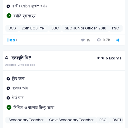
রাজীব লোচন মুখোপাধ্যায়
ব্রাসি হ্যালহেড
BCS
26th BCS Preli
SBC
SBC Junior Officer-2016
PSC
M
Des
9.7k
15
4 .
ব্রজবুলি কি?
5 Exams
Updated: 2 weeks ago
হিন্দু ভাষা
বজ্রের ভাষা
উর্দু ভাষা
মিথিলা ও বাংলার মিশ্র ভাষা
Secondary Teacher
Govt Secondary Teacher
PSC
BMET DA