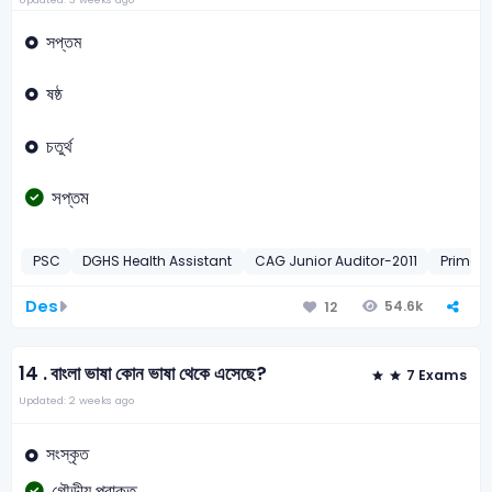
সপ্তম
ষষ্ঠ
চতুর্থ
সপ্তম
PSC
DGHS Health Assistant
CAG Junior Auditor-2011
Primary
Des
54.6k
12
14 .
বাংলা ভাষা কোন ভাষা থেকে এসেছে?
7 Exams
Updated: 2 weeks ago
সংস্কৃত
গৌড়ীয় প্রাকৃত