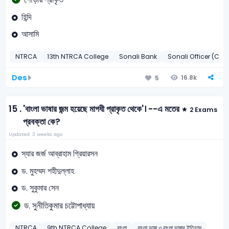
হিন্দি
আসামি
NTRCA
13th NTRCA College
Sonali Bank
Sonali Officer (Cas
Des
16.8k
5
15 .
'বাংলা ভাষার জন্ম হয়েছে মাগধী প্রাকৃত থেকে'। --এ মতের
2 Exams
প্রবক্তা কে?
Updated: 3 weeks ago
স্যার জর্জ আব্রাহাম গ্রিয়ারসন
ড. মুহম্মদ শহীদুল্লাহ
ড. সুকুমার সেন
ড. সুনীতিকুমার চট্টোপাধ্যায়
NTRCA
9th NTRCA College
বাংলা
বাংলা ভাষা ও বাংলা ভাষার ইতিহাস