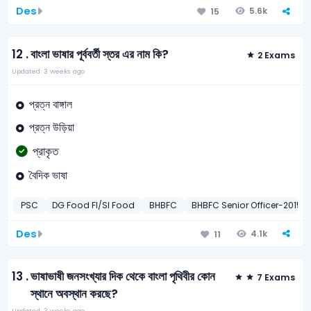
Des
5.6k
15
12 .
বাংলা ভাষার পূর্ববর্তী স্তর এর নাম কি?
2 Exams
Updated: 3 weeks ago
প্রত্ন বাঙ্গাল
প্রত্ন উড়িয়া
প্রাকৃত
বৈদিক ভাষা
PSC
DG Food FI/SI Food
BHBFC
BHBFC Senior Officer-2015
Des
4.1k
11
13 .
ভাষাভাষী জনসংখ্যার দিক থেকে বাংলা পৃথিবীর কোন
7 Exams
স্থানে অবস্থান করছে?
Updated: 3 weeks ago