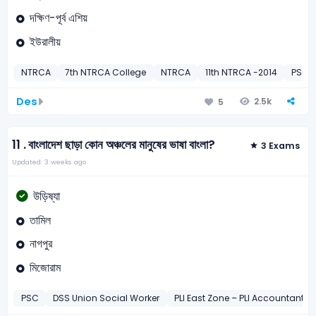
দক্ষিণ-পূর্ব এশিয়
ইউরালীয়
NTRCA
7th NTRCA College
NTRCA
11th NTRCA -2014
PSC
Des
2.5k
5
11 .
বাংলাদেশ ছাড়া কোন অঞ্চলের মানুষের ভাষা বাংলা?
3 Exams
Updated: 3 weeks ago
উড়িষ্যা
তামিল
নাগপুর
মিজোরাম
PSC
DSS Union Social Worker
PLI East Zone – PLI Accountant-