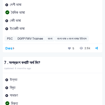
দেশী ভাষা
বৈদিক ভাষা
বেদী ভাষা
ইংরেজী ভাষা
PSC
DGFP FWV Trainee
বাংলা
বাংলা ভাষা ও বাংলা ভাষার ইতিহাস
Des
2.5k
5
7 .
অপভ্রংশ কথাটি অর্থ কি?
Updated: 6 months ago
উন্নত
বিবৃত
সাধারণ
বিকৃত