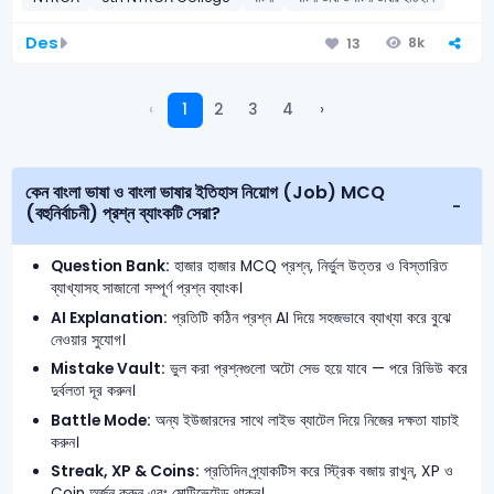
Des
8k
13
‹
1
2
3
4
›
কেন বাংলা ভাষা ও বাংলা ভাষার ইতিহাস নিয়োগ (Job) MCQ
(বহুনির্বাচনী) প্রশ্ন ব্যাংকটি সেরা?
Question Bank:
হাজার হাজার MCQ প্রশ্ন, নির্ভুল উত্তর ও বিস্তারিত
ব্যাখ্যাসহ সাজানো সম্পূর্ণ প্রশ্ন ব্যাংক।
AI Explanation:
প্রতিটি কঠিন প্রশ্ন AI দিয়ে সহজভাবে ব্যাখ্যা করে বুঝে
নেওয়ার সুযোগ।
Mistake Vault:
ভুল করা প্রশ্নগুলো অটো সেভ হয়ে যাবে — পরে রিভিউ করে
দুর্বলতা দূর করুন।
Battle Mode:
অন্য ইউজারদের সাথে লাইভ ব্যাটেল দিয়ে নিজের দক্ষতা যাচাই
করুন।
Streak, XP & Coins:
প্রতিদিন প্র্যাকটিস করে স্ট্রিক বজায় রাখুন, XP ও
Coin অর্জন করুন এবং মোটিভেটেড থাকুন।