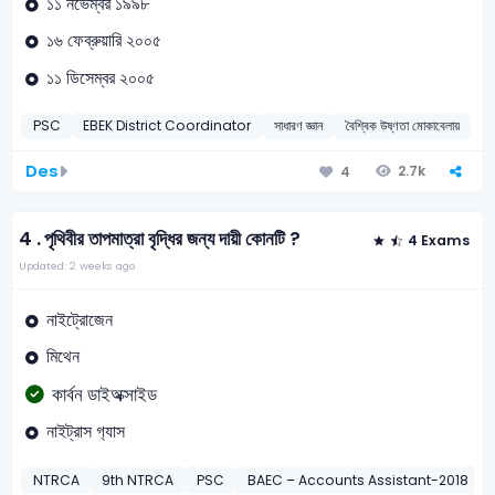
১১ নভেম্বর ১৯৯৮
১৬ ফেব্রুয়ারি ২০০৫
১১ ডিসেম্বর ২০০৫
PSC
EBEK District Coordinator
সাধারণ জ্ঞান
বৈশ্বিক উষ্ণতা মোকাবেলায়
Des
2.7k
4
4 .
পৃথিবীর তাপমাত্রা বৃদ্ধির জন্য দায়ী কোনটি ?
4 Exams
Updated: 2 weeks ago
নাইট্রোজেন
মিথেন
কার্বন ডাইঅক্সাইড
নাইট্রাস গ‍্যাস
NTRCA
9th NTRCA
PSC
BAEC – Accounts Assistant-2018