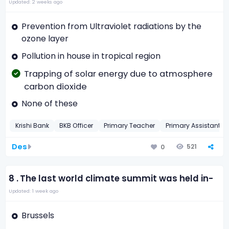
Updated: 2 weeks ago
Prevention from Ultraviolet radiations by the
ozone layer
Pollution in house in tropical region
Trapping of solar energy due to atmosphere
carbon dioxide
None of these
Krishi Bank
BKB Officer
Primary Teacher
Primary Assistant 
Des
521
0
8 .
The last world climate summit was held in-
Updated: 1 week ago
Brussels