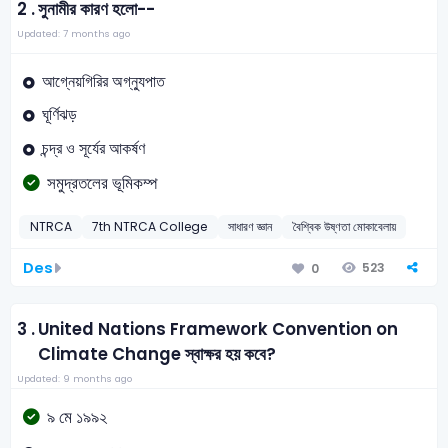
2 .
সুনামীর কারণ হলো--
Updated: 7 months ago
আগ্নেয়গিরির অগ্ন্যুপাত
ঘূর্ণিঝড়
চন্দ্র ও সূর্যের আকর্ষণ
সমুদ্রতলের ভূমিকম্প
NTRCA
7th NTRCA College
সাধারণ জ্ঞান
বৈশ্বিক উষ্ণতা মোকাবেলায়
Des
523
0
3 .
United Nations Framework Convention on
Climate Change স্বাক্ষর হয় কবে?
Updated: 9 months ago
৯ মে ১৯৯২