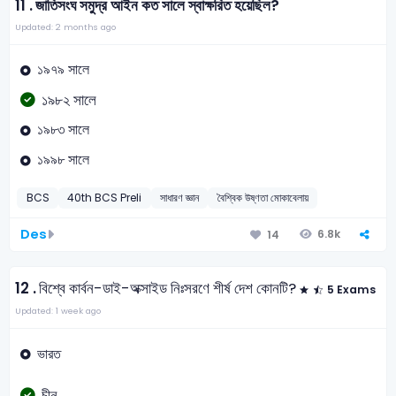
11 .
জাতিসংঘ সমুদ্র আইন কত সালে স্বাক্ষরিত হয়েছিল?
Updated: 2 months ago
১৯৭৯ সালে
১৯৮২ সালে
১৯৮৩ সালে
১৯৯৮ সালে
BCS
40th BCS Preli
সাধারণ জ্ঞান
বৈশ্বিক উষ্ণতা মোকাবেলায়
Des
6.8k
14
12 .
বিশ্বে কার্বন-ডাই-অক্সাইড নিঃসরণে শীর্ষ দেশ কোনটি?
5 Exams
Updated: 1 week ago
ভারত
চীন