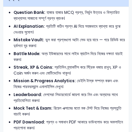
Question Bank:
হাজার হাজার MCQ প্রশ্ন, নির্ভুল উত্তর ও বিস্তারিত
ব্যাখ্যাসহ সাজানো সম্পূর্ণ প্রশ্ন ব্যাংক।
AI Explanation:
প্রতিটি কঠিন প্রশ্ন AI দিয়ে সহজভাবে ব্যাখ্যা করে বুঝে
নেওয়ার সুযোগ।
Mistake Vault:
ভুল করা প্রশ্নগুলো অটো সেভ হয়ে যাবে — পরে রিভিউ করে
দুর্বলতা দূর করুন।
Battle Mode:
অন্য ইউজারদের সাথে লাইভ ব্যাটেল দিয়ে নিজের দক্ষতা যাচাই
করুন।
Streak, XP & Coins:
প্রতিদিন প্র্যাকটিস করে স্ট্রিক বজায় রাখুন, XP ও
Coin অর্জন করুন এবং মোটিভেটেড থাকুন।
Mission & Progress Analytics:
ডেইলি টাস্ক সম্পন্ন করুন এবং
নিজের পারফরম্যান্স এনালাইসিস দেখুন।
Leaderboard:
দেশসেরা লিডারবোর্ডে জায়গা করে নিন এবং অন্যদের সাথে
প্রতিযোগিতা করুন।
Mock Test & Exam:
রিয়েল এক্সামের মতো মক টেস্ট দিয়ে নিজের প্রস্তুতি
যাচাই করুন।
PDF Download:
প্রশ্ন ও সমাধান PDF আকারে ডাউনলোড করে অফলাইনে
পড়াশোনা করুন।