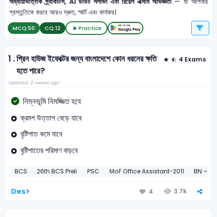
অধ্যায়ভিত্তিক প্র্যাকটিস, AI ডাউট সলভিং এবং রিয়েল এক্সাম অভিজ্ঞতা
— যা আপনার
প্রস্তুতিকে করবে আরও দ্রুত, স্মার্ট এবং কার্যকর।
MCQ:
50
CQ:
12
Practice
1 .
গ্রিন হাউজ ইফেক্টের জন্য বাংলাদেশে কোন ধরনের ক্ষতি
4 Exams
হতে পারে?
Updated: 2 weeks ago
নিম্নভূমি নিমজ্জিত হবে
ক্রমশ উত্তাপ বেড়ে যাবে
বৃষ্টিপাত কমে যাবে
বৃষ্টিপাতের পরিমাণ বাড়বে
BCS
26th BCS Preli
PSC
MoF Office Assistant-2011
BN – Un
Des
3.7k
4