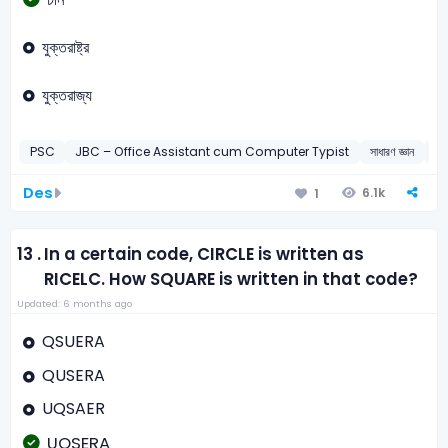
যুক্তরাষ্ট্র
যুক্তরাজ্য
PSC
JBC – Office Assistant cum Computer Typist
সাধারণ জ্ঞান
বৈশ
Des
6.1k
1
13 .
In a certain code, CIRCLE is written as
RICELC. How SQUARE is written in that code?
Updated: 6 months ago
QSUERA
QUSERA
UQSAER
UQSERA