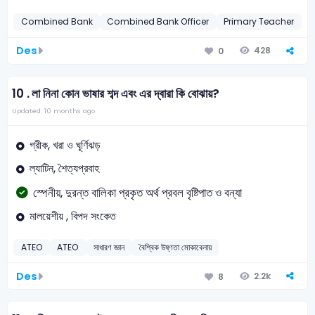
Combined Bank
Combined Bank Officer
Primary Teacher
P
Des
428
0
10 .
লা নিনা কোন ভাষার শব্দ এবং এর দ্বারা কি বোঝায়?
Updated: 10 months ago
গ্রীক, খরা ও ঘূর্ণিঝড়
ল্যাটিন, শৈত্যপ্রবাহ
স্পেনীয়, দুরন্ত বালিকা প্রকৃত অর্থ প্রবল বৃষ্টিপাত ও বন্যা
মালয়েশীয় , বিপদ সংকেত
ATEO
ATEO
সাধারণ জ্ঞান
বৈশ্বিক উষ্ণতা মোকাবেলায়
Des
2.2k
8