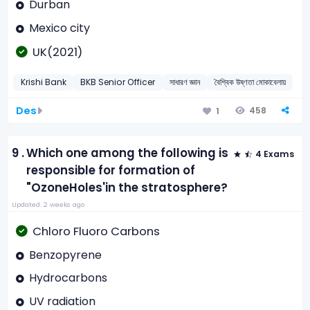
Durban
Mexico city
UK(2021)
Krishi Bank
BKB Senior Officer
সাধারণ জ্ঞান
বৈশ্বিক উষ্ণতা মোকাবেলায়
Des
458
1
9 .
Which one among the following is
4 Exams
responsible for formation of
"OzoneHoles'in the stratosphere?
Updated: 2 weeks ago
Chloro Fluoro Carbons
Benzopyrene
Hydrocarbons
UV radiation