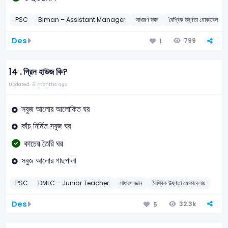
PSC
Biman – Assistant Manager
সাধারণ জ্ঞান
বৈশ্বিক উষ্ণতা মোকাবেলায়
Des
799
1
14 .
গ্রিন হাউজ কি?
Updated: 6 months ago
সবুজ আলোর আলোকিত ঘর
কাঁচ নির্মিত সবুজ ঘর
কাচের তৈরি ঘর
সবুজ আলোর গাছপালা
PSC
DMLC – Junior Teacher
সাধারণ জ্ঞান
বৈশ্বিক উষ্ণতা মোকাবেলায়
Des
32.3k
5