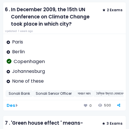
6 .
In December 2009, the 15th UN
2 Exams
Conference on Climate Change
took place in which city?
Updated: 1 week ago
Paris
Berlin
Copenhagen
Johannesburg
None of these
Sonali Bank
Sonali Senior Officer
সাধারণ জ্ঞান
বৈশ্বিক উষ্ণতা মোকাবেলায়
Des
500
0
7 .
'Green house effect ' means-
3 Exams