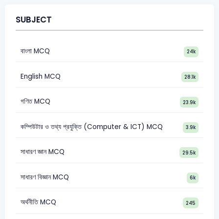
SUBJECT
বাংলা MCQ
24k
English MCQ
28.1k
গণিত MCQ
23.9k
কম্পিউটার ও তথ্য প্রযুক্তি (Computer & ICT) MCQ
3.9k
সাধারণ জ্ঞান MCQ
29.5k
সাধারণ বিজ্ঞান MCQ
6k
অর্থনীতি MCQ
245