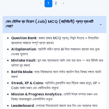
‹
1
2
›
কেন মৌলিক শব্দ নিয়োগ (Job) MCQ (বহুনির্বাচনী) প্রশ্ন ব্যাংকটি
সেরা?
Question Bank:
হাজার হাজার MCQ প্রশ্ন, নির্ভুল উত্তর ও বিস্তারিত
ব্যাখ্যাসহ সাজানো সম্পূর্ণ প্রশ্ন ব্যাংক।
AI Explanation:
প্রতিটি কঠিন প্রশ্ন AI দিয়ে সহজভাবে ব্যাখ্যা করে বুঝে
নেওয়ার সুযোগ।
Mistake Vault:
ভুল করা প্রশ্নগুলো অটো সেভ হয়ে যাবে — পরে রিভিউ করে
দুর্বলতা দূর করুন।
Battle Mode:
অন্য ইউজারদের সাথে লাইভ ব্যাটেল দিয়ে নিজের দক্ষতা যাচাই
করুন।
Streak, XP & Coins:
প্রতিদিন প্র্যাকটিস করে স্ট্রিক বজায় রাখুন, XP ও
Coin অর্জন করুন এবং মোটিভেটেড থাকুন।
Mission & Progress Analytics:
ডেইলি টাস্ক সম্পন্ন করুন এবং
নিজের পারফরম্যান্স এনালাইসিস দেখুন।
Leaderboard:
দেশসেরা লিডারবোর্ডে জায়গা করে নিন এবং অন্যদের সাথে