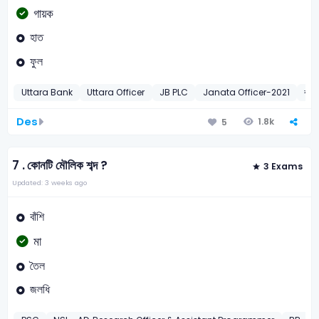
গায়ক
হাত
ফুল
Uttara Bank
Uttara Officer
JB PLC
Janata Officer-2021
বাংলা
Des
1.8k
5
7 .
কোনটি মৌলিক শব্দ ?
3 Exams
Updated: 3 weeks ago
বাঁশি
মা
তৈল
জলধি