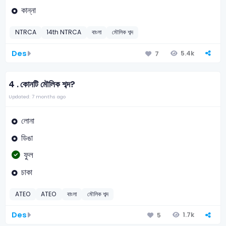
কান্না
NTRCA
14th NTRCA
বাংলা
মৌলিক শব্দ
Des
5.4k
7
4 .
কোনটি মৌলিক শব্দ?
Updated: 7 months ago
লোনা
ডিঙা
ফুল
চাকা
ATEO
ATEO
বাংলা
মৌলিক শব্দ
Des
1.7k
5