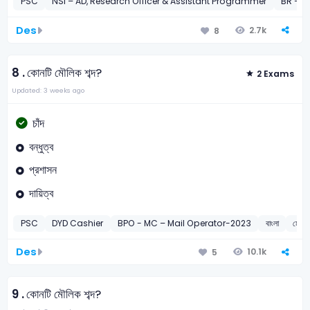
PSC
NSI – AD, Research Officer & Assistant Programmer
BR – T
Des
2.7k
8
8 .
কোনটি মৌলিক শব্দ?
2 Exams
Updated: 3 weeks ago
চাঁদ
বন্ধুত্ব
প্রশাসন
দায়িত্ব
PSC
DYD Cashier
BPO - MC – Mail Operator-2023
বাংলা
মৌলিক
Des
10.1k
5
9 .
কোনটি মৌলিক শব্দ?