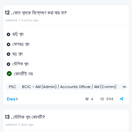
12 .
কোন শব্দকে বিশ্লেষণ করা যায় না?
Updated: 7 months ago
রূঢ়ি শব্দ
যোগরূঢ় শব্দ
রূঢ় শব্দ
যৌগিক শব্দ
কোনটিই নয়
PSC
BCIC – AM (Admin) / Accounts Officer / AM (Comm)
বাংলা
Des
304
4
13 .
মৌলিক শব্দ কোনটি?
Updated: 2 days ago