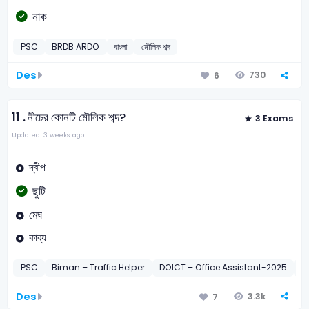
নাক
PSC
BRDB ARDO
বাংলা
মৌলিক শব্দ
Des
730
6
11 .
নীচের কোনটি মৌলিক শব্দ?
3 Exams
Updated: 3 weeks ago
দ্বীপ
ছুটি
মেঘ
কাব্য
PSC
Biman – Traffic Helper
DOICT – Office Assistant-2025
V
Des
3.3k
7