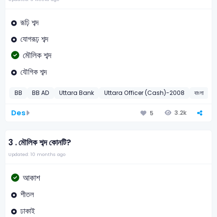
রূঢ়ি শব্দ
যোগরূঢ় শব্দ
মৌলিক শব্দ
যৌগিক শব্দ
BB
BB AD
Uttara Bank
Uttara Officer (Cash)-2008
বাংলা
ম
Des
3.2k
5
3 .
মৌলিক শব্দ কোনটি?
Updated: 10 months ago
আকাশ
শীতল
ঢাকাই