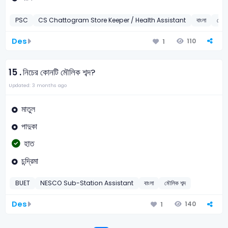
PSC
CS Chattogram Store Keeper / Health Assistant
বাংলা
মৌলিক
Des
110
1
15 .
নিচের কোনটি মৌলিক শব্দ?
Updated: 3 months ago
মাতুল
পাদুকা
হাত
চন্দ্রিমা
BUET
NESCO Sub-Station Assistant
বাংলা
মৌলিক শব্দ
Des
140
1