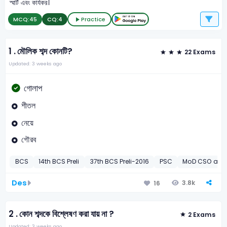
স্মার্ট এবং কার্যকর।
MCQ:
45
CQ:
4
Practice
1 .
মৌলিক শব্দ কোনটি?
22 Exams
Updated: 3 weeks ago
গোলাপ
শীতল
নেয়ে
গৌরব
BCS
14th BCS Preli
37th BCS Preli-2016
PSC
MoD CSO and A
Des
3.8k
16
2 .
কোন শব্দকে বিশ্লেষণ করা যায় না ?
2 Exams
Updated: 3 weeks ago