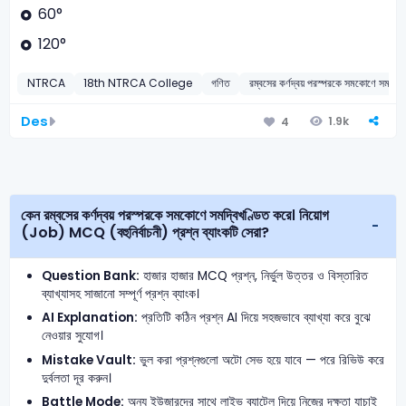
60°
120°
NTRCA
18th NTRCA College
গণিত
রম্বসের কর্ণদ্বয় পরস্পরকে সমকোণে সমদ্বিখ
Des
1.9k
4
কেন রম্বসের কর্ণদ্বয় পরস্পরকে সমকোণে সমদ্বিখণ্ডিত করে। নিয়োগ
(Job) MCQ (বহুনির্বাচনী) প্রশ্ন ব্যাংকটি সেরা?
Question Bank:
হাজার হাজার MCQ প্রশ্ন, নির্ভুল উত্তর ও বিস্তারিত
ব্যাখ্যাসহ সাজানো সম্পূর্ণ প্রশ্ন ব্যাংক।
AI Explanation:
প্রতিটি কঠিন প্রশ্ন AI দিয়ে সহজভাবে ব্যাখ্যা করে বুঝে
নেওয়ার সুযোগ।
Mistake Vault:
ভুল করা প্রশ্নগুলো অটো সেভ হয়ে যাবে — পরে রিভিউ করে
দুর্বলতা দূর করুন।
Battle Mode:
অন্য ইউজারদের সাথে লাইভ ব্যাটেল দিয়ে নিজের দক্ষতা যাচাই