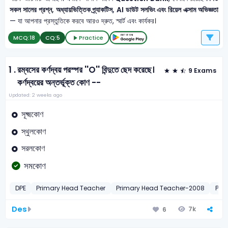
সকল সালের প্রশ্ন, অধ্যায়ভিত্তিক প্র্যাকটিস, AI ডাউট সলভিং এবং রিয়েল এক্সাম অভিজ্ঞতা
— যা আপনার প্রস্তুতিকে করবে আরও দ্রুত, স্মার্ট এবং কার্যকর।
MCQ:
18
CQ:
5
Practice
1 .
রম্বসের কর্ণদ্বয় পরস্পর ''O'' বিন্দুতে ছেদ করেছে।
9 Exams
কর্ণদ্বয়ের অন্তর্ভূক্ত কোণ --
Updated: 2 weeks ago
সূক্ষ্মকোণ
স্থুলকোণ
সরলকোণ
সমকোণ
DPE
Primary Head Teacher
Primary Head Teacher-2008
PSC
Des
7k
6