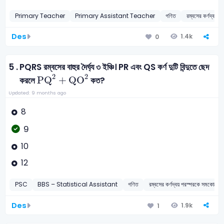
Primary Teacher
Primary Assistant Teacher
গণিত
রম্বসের কর্ণদ্বয়
Des
1.4k
0
5 .
PQRS রম্বসের বাহুর দৈর্ঘ্য ৩ ইঞ্চি। PR এবং QS কর্ণ দুটি বিন্দুতে ছেদ
PQ
2
+
QO
2
2
2
PQ
+
QO
করলে
কত?
Updated: 9 months ago
8
9
10
12
PSC
BBS – Statistical Assistant
গণিত
রম্বসের কর্ণদ্বয় পরস্পরকে সমকোণে স
Des
1.9k
1