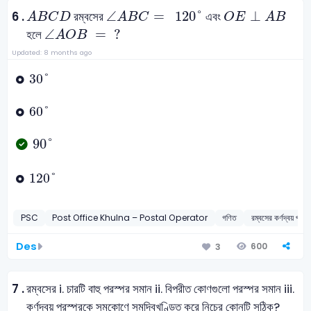
A
B
C
D
∠
A
B
C
=
120
°
O
E
⊥
A
B
∠
=
120
°
⊥
6 .
রম্বসের
এবং
A
B
C
D
A
B
C
O
E
A
B
∠
A
O
B
=
?
∠
=
?
হলে
A
O
B
Updated: 8 months ago
30
°
30
°
60
°
60
°
90
°
90
°
120
°
120
°
PSC
Post Office Khulna – Postal Operator
গণিত
রম্বসের কর্ণদ্বয় পর
Des
600
3
7 .
রম্বসের
i. চারটি বাহু পরস্পর সমান
ii. বিপরীত কোণগুলো পরস্পর সমান
iii.
কর্ণদ্বয় পরস্পরকে সমকোণে সমদ্বিখণ্ডিত করে
নিচের কোনটি সঠিক?