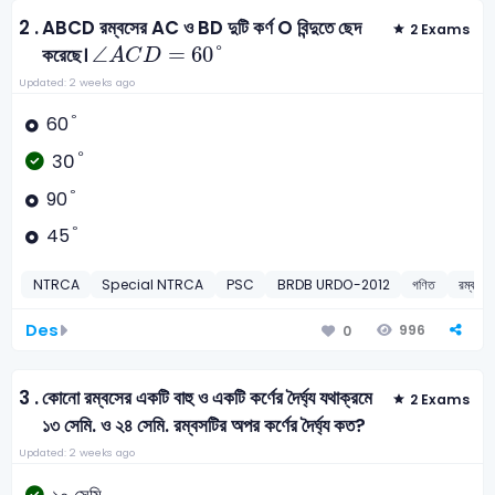
2 .
ABCD রম্বসের AC ও BD দুটি কর্ণ O বিন্দুতে ছেদ
2 Exams
∠
A
C
D
=
60
°
∠
=
60
°
করেছে।
A
C
D
Updated: 2 weeks ago
°
°
60
°
°
30
°
°
90
°
°
45
NTRCA
Special NTRCA
PSC
BRDB URDO-2012
গণিত
রম্বসের
Des
996
0
3 .
কোনো রম্বসের একটি বাহু ও একটি কর্ণের দৈর্ঘ্য যথাক্রমে
2 Exams
১৩ সেমি. ও ২৪ সেমি. রম্বসটির অপর কর্ণের দৈর্ঘ্য কত?
Updated: 2 weeks ago