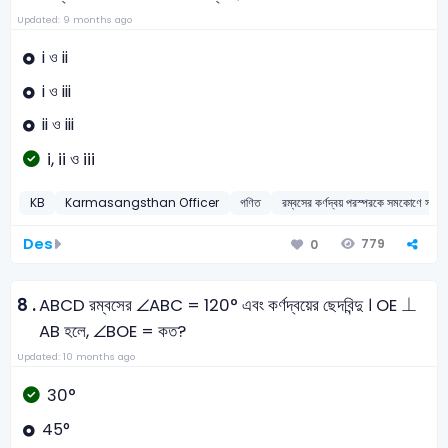
Updated: 9 months ago
i ও ii
i ও iii
ii ও iii
i, ii ও iii
KB
Karmasangsthan Officer
গণিত
রম্বসের কর্ণদ্বয় পরস্পরকে সমকোণে সমদ্ব
Des
779
0
⊥
⊥
8 .
ABCD রম্বসের ∠ABC = 120° এবং কর্ণদ্বয়ের ছেদবিন্দু । OE
AB হলে, ∠BOE = কত?
Updated: 10 months ago
30°
45°