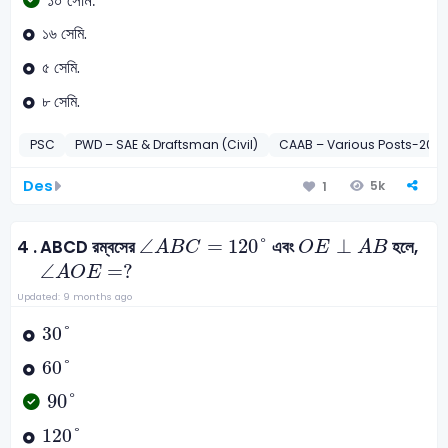
১০ সেমি.
১৬ সেমি.
৫ সেমি.
৮ সেমি.
PSC
PWD – SAE & Draftsman (Civil)
CAAB – Various Posts-2021
Des
5k
1
∠
A
B
C
=
120
°
O
E
⊥
A
B
∠
=
120
°
⊥
4 .
ABCD রম্বসের
এবং
হলে,
A
B
C
O
E
A
B
∠
A
O
E
=
?
∠
=
?
A
O
E
Updated: 9 months ago
30
°
30
°
60
°
60
°
90
°
90
°
120
°
120
°