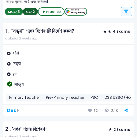
আরও দ্রুত, স্মার্ট এবং কার্যকর।
MCQ:
5
CQ:
2
Practice
1 .
”সন্ধ্যা” শব্দের বিশেষণটি নির্দেশ করুন?
4 Exams
Updated: 2 weeks ago
সাঁঝ
সন্ধ্যা
সন্দা
সান্ধ্য
Primary Teacher
Pre-Primary Teacher
PSC
DSS USSO (Hospi
Des
3.1k
12
2 .
’নগর’ শব্দের বিশেষণ-
2 Exams
Updated: 2 weeks ago