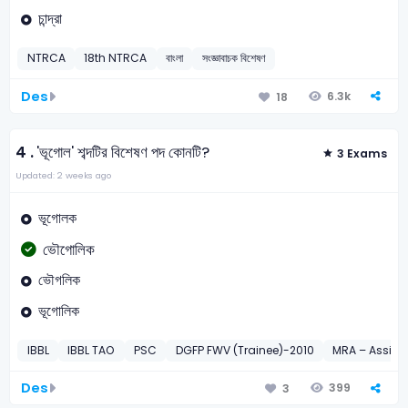
চান্দ্রা
NTRCA
18th NTRCA
বাংলা
সংজ্ঞাবাচক বিশেষণ
Des
6.3k
18
4 .
'ভূগোল' শব্দটির বিশেষণ পদ কোনটি?
3 Exams
Updated: 2 weeks ago
ভূগোলক
ভৌগোলিক
ভৌগলিক
ভূগোলিক
IBBL
IBBL TAO
PSC
DGFP FWV (Trainee)-2010
MRA – Assista
Des
399
3