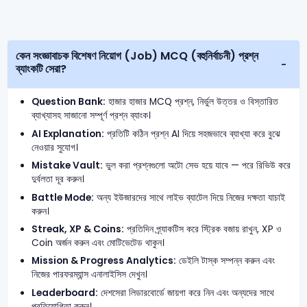
কেন সংজ্ঞাবাচক বিশেষণ নিয়োগ (Job) MCQ (বহুনির্বাচনী) প্রশ্ন
ব্যাংকটি সেরা?
Question Bank:
হাজার হাজার MCQ প্রশ্ন, নির্ভুল উত্তর ও বিস্তারিত
ব্যাখ্যাসহ সাজানো সম্পূর্ণ প্রশ্ন ব্যাংক।
AI Explanation:
প্রতিটি কঠিন প্রশ্ন AI দিয়ে সহজভাবে ব্যাখ্যা করে বুঝে
নেওয়ার সুযোগ।
Mistake Vault:
ভুল করা প্রশ্নগুলো অটো সেভ হয়ে যাবে — পরে রিভিউ করে
দুর্বলতা দূর করুন।
Battle Mode:
অন্য ইউজারদের সাথে লাইভ ব্যাটেল দিয়ে নিজের দক্ষতা যাচাই
করুন।
Streak, XP & Coins:
প্রতিদিন প্র্যাকটিস করে স্ট্রিক বজায় রাখুন, XP ও
Coin অর্জন করুন এবং মোটিভেটেড থাকুন।
Mission & Progress Analytics:
ডেইলি টাস্ক সম্পন্ন করুন এবং
নিজের পারফরম্যান্স এনালাইসিস দেখুন।
Leaderboard:
দেশসেরা লিডারবোর্ডে জায়গা করে নিন এবং অন্যদের সাথে
প্রতিযোগিতা করুন।