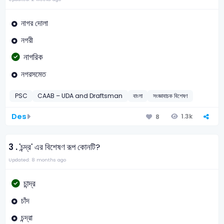
নাগর দোলা
নগরী
নাগরিক
নগরসমেত
PSC
CAAB – UDA and Draftsman
বাংলা
সংজ্ঞাবাচক বিশেষণ
Des
1.3k
8
3 .
'চন্দ্র' এর বিশেষণ রূপ কোনটি?
Updated: 8 months ago
চান্দ্র
চাঁদ
চন্দ্রা