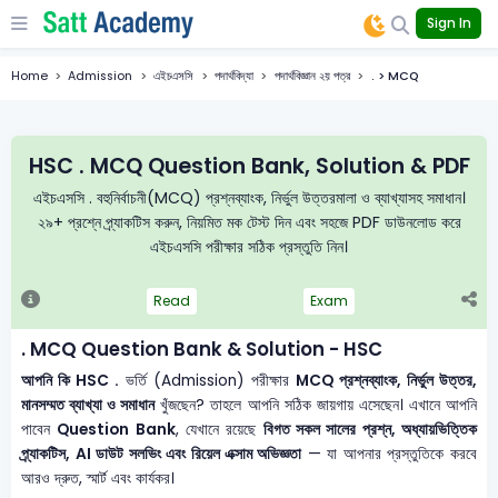
Sign In
Home
Admission
এইচএসসি
পদার্থবিদ্যা
পদার্থবিজ্ঞান ২য় পত্র
. > MCQ
HSC . MCQ Question Bank, Solution & PDF
এইচএসসি . বহুনির্বাচনী(MCQ) প্রশ্নব্যাংক, নির্ভুল উত্তরমালা ও ব্যাখ্যাসহ সমাধান।
২৯+ প্রশ্নে প্র্যাকটিস করুন, নিয়মিত মক টেস্ট দিন এবং সহজে PDF ডাউনলোড করে
এইচএসসি পরীক্ষার সঠিক প্রস্তুতি নিন।
Read
Exam
. MCQ Question Bank & Solution - HSC
আপনি কি HSC .
ভর্তি (Admission) পরীক্ষার
MCQ প্রশ্নব্যাংক, নির্ভুল উত্তর,
মানসম্মত ব্যাখ্যা ও সমাধান
খুঁজছেন? তাহলে আপনি সঠিক জায়গায় এসেছেন। এখানে আপনি
পাবেন
Question Bank
, যেখানে রয়েছে
বিগত সকল সালের প্রশ্ন, অধ্যায়ভিত্তিক
প্র্যাকটিস, AI ডাউট সলভিং এবং রিয়েল এক্সাম অভিজ্ঞতা
— যা আপনার প্রস্তুতিকে করবে
আরও দ্রুত, স্মার্ট এবং কার্যকর।