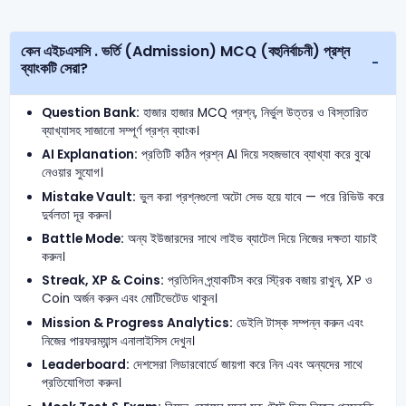
কেন এইচএসসি . ভর্তি (Admission) MCQ (বহুনির্বাচনী) প্রশ্ন
ব্যাংকটি সেরা?
Question Bank:
হাজার হাজার MCQ প্রশ্ন, নির্ভুল উত্তর ও বিস্তারিত
ব্যাখ্যাসহ সাজানো সম্পূর্ণ প্রশ্ন ব্যাংক।
AI Explanation:
প্রতিটি কঠিন প্রশ্ন AI দিয়ে সহজভাবে ব্যাখ্যা করে বুঝে
নেওয়ার সুযোগ।
Mistake Vault:
ভুল করা প্রশ্নগুলো অটো সেভ হয়ে যাবে — পরে রিভিউ করে
দুর্বলতা দূর করুন।
Battle Mode:
অন্য ইউজারদের সাথে লাইভ ব্যাটেল দিয়ে নিজের দক্ষতা যাচাই
করুন।
Streak, XP & Coins:
প্রতিদিন প্র্যাকটিস করে স্ট্রিক বজায় রাখুন, XP ও
Coin অর্জন করুন এবং মোটিভেটেড থাকুন।
Mission & Progress Analytics:
ডেইলি টাস্ক সম্পন্ন করুন এবং
নিজের পারফরম্যান্স এনালাইসিস দেখুন।
Leaderboard:
দেশসেরা লিডারবোর্ডে জায়গা করে নিন এবং অন্যদের সাথে
প্রতিযোগিতা করুন।