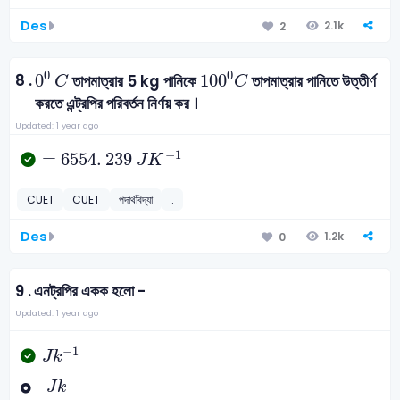
Des
2.1k
2
0
0
C
100
0
C
0
0
8 .
0
100
তাপমাত্রার 5 kg পানিকে
তাপমাত্রার পানিতে উত্তীর্ণ
C
C
করতে এন্ট্রপির পরিবর্তন নির্ণয় কর ।
Updated: 1 year ago
=
6554
.
239
J
K
-
1
−
1
=
6554
.
239
J
K
CUET
CUET
পদার্থবিদ্যা
.
Des
1.2k
0
9 .
এনট্রপির একক হলো -
Updated: 1 year ago
J
k
-
1
−
1
J
k
J
k
J
k