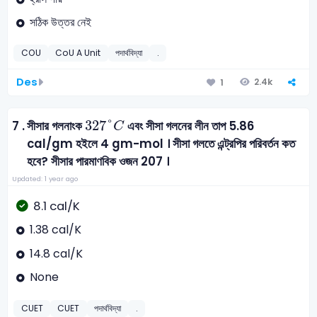
সঠিক উত্তর নেই
COU
CoU A Unit
পদার্থবিদ্যা
.
Des
2.4k
1
327
°
C
327
°
7 .
সীসার গলনাংক
এবং সীসা গলনের লীন তাপ 5.86
C
cal/gm হইলে 4 gm-mol । সীসা গলতে এন্ট্রপির পরিবর্তন কত
হবে? সীসার পারমাণবিক ওজন 207 ।
Updated: 1 year ago
8.1 cal/K
1.38 cal/K
14.8 cal/K
None
CUET
CUET
পদার্থবিদ্যা
.