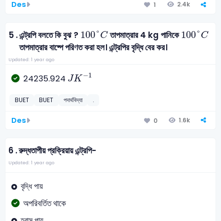
Des
2.4k
1
100
°
C
100
°
C
100
°
100
°
5 .
এন্ট্রপি বলতে কি বুঝ ?
তাপমাত্রার 4 kg পানিকে
C
C
তাপমাত্রার বাষ্পে পরিণত করা হল। এন্ট্রপির বৃদ্ধি বের কর।
Updated: 1 year ago
J
K
-
1
−
1
24235.924
J
K
BUET
BUET
পদার্থবিদ্যা
.
Des
1.6k
0
6 .
রুদ্ধতাপীয় প্রক্রিয়ায় এন্ট্রপি-
Updated: 1 year ago
বৃদ্ধি পায়
অপরিবর্তিত থাকে
হ্রাস পায়