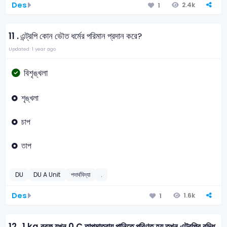
Des
2.4k
1
11 .
এন্ট্রপি কোন ভৌত ধর্মের পরিমান প্রদান করে?
Updated: 1 year ago
বিশৃঙ্খলা
শৃঙ্খলা
চাপ
তাপ
DU
DU A Unit
পদার্থবিদ্যা
.
Des
1.6k
1
12 .
1 kg বরফ যখন 0.C তাপমাত্রায় পানিতে পরিণত হয় তখন এন্ট্রপির বৃদ্ধি