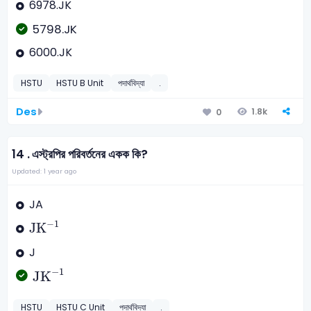
6978.JK
5798.JK
6000.JK
HSTU
HSTU B Unit
পদার্থবিদ্যা
.
Des
1.8k
0
14 .
এস্ট্রপির পরিবর্তনের একক কি?
Updated: 1 year ago
JA
JK
-
1
−
1
JK
J
JK
-
1
−
1
JK
HSTU
HSTU C Unit
পদার্থবিদ্যা
.