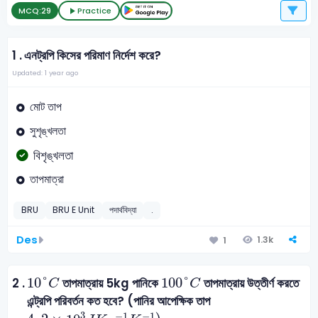
MCQ:
29
Practice
1 .
এনট্রপি কিসের পরিমাণ নির্দেশ করে?
Updated: 1 year ago
মোট তাপ
সুশৃঙ্খলতা
বিশৃঙ্খলতা
তাপমাত্রা
BRU
BRU E Unit
পদার্থবিদ্যা
.
Des
1.3k
1
10
°
C
100
°
C
10
°
100
°
2 .
তাপমাত্রায় 5kg পানিকে
তাপমাত্রায় উত্তীর্ণ করতে
C
C
এন্ট্রপি পরিবর্তন কত হবে? (পানির আপেক্ষিক তাপ
4
.
2
×
10
3
J
K
g
-
1
K
-
1
)
3
−
1
−
1