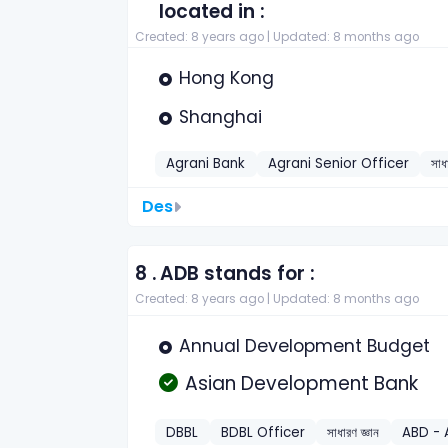
located in :
Created: 8 years ago |
Updated: 8 months ago
Hong Kong
Shanghai
Agrani Bank
Agrani Senior Officer
সাধ
Des
8 .
ADB stands for :
Created: 8 years ago |
Updated: 8 months ago
Annual Development Budget
Asian Development Bank
DBBL
BDBL Officer
সাধারণ জ্ঞান
ABD - 