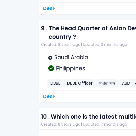
Des
9 .
The Head Quarter of Asian De
country ?
Created: 8 years ago |
Updated: 3 months ago
Saudi Arabia
Philippines
DBBL
DBBL Officer
সাধারণ জ্ঞান
ABD - 
Des
10 .
Which one is the latest mult
Created: 8 years ago |
Updated: 7 months ago