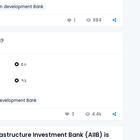
an development Bank
884
1
ত?
৫০
৭২
development Bank
4.4k
3
astructure Investment Bank (AIIB) is