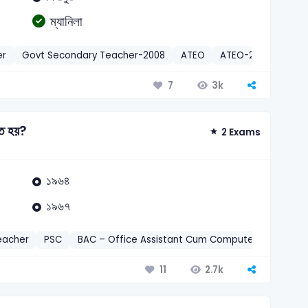
ম্যানিলা
er
Govt Secondary Teacher-2008
ATEO
ATEO-2004
PSC
3k
7
িত হয়?
2 Exams
১৯৬৪
১৯৬৭
eacher
PSC
BAC – Office Assistant Cum Computer Typist-20
2.7k
11