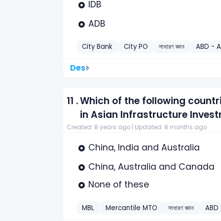
IDB
ADB
City Bank
City PO
সাধারণ জ্ঞান
ABD - 
Des
11 .
Which of the following countr
in Asian Infrastructure Inves
Created: 8 years ago |
Updated: 8 months ago
China, India and Australia
China, Australia and Canada
None of these
MBL
Mercantile MTO
সাধারণ জ্ঞান
ABD 