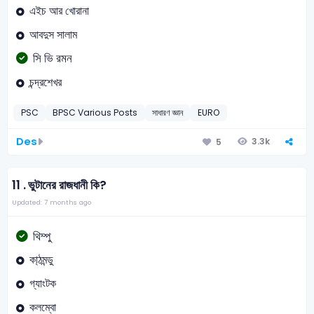
এইচ আর খোরানা
আবদুস সালাম
সি ভি রমন
চন্দ্রশেখর
PSC
BPSC Various Posts
সাধারণ জ্ঞান
EURO
Des
3.3k
5
11 .
‌ভুটানের রাজধানী কি?
Updated: 7 months ago
থিম্পু
কা্ঠমন্ডু
গ্যাংটক
কলম্বো