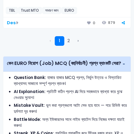
TBL
Trust MTO
সাধারণ জ্ঞান
EURO
Des
879
0
‹
1
2
›
কেন EURO নিয়োগ (Job) MCQ (বহুনির্বাচনী) প্রশ্ন ব্যাংকটি সেরা?
Question Bank:
হাজার হাজার MCQ প্রশ্ন, নির্ভুল উত্তর ও বিস্তারিত
ব্যাখ্যাসহ সাজানো সম্পূর্ণ প্রশ্ন ব্যাংক।
AI Explanation:
প্রতিটি কঠিন প্রশ্ন AI দিয়ে সহজভাবে ব্যাখ্যা করে বুঝে
নেওয়ার সুযোগ।
Mistake Vault:
ভুল করা প্রশ্নগুলো অটো সেভ হয়ে যাবে — পরে রিভিউ করে
দুর্বলতা দূর করুন।
Battle Mode:
অন্য ইউজারদের সাথে লাইভ ব্যাটেল দিয়ে নিজের দক্ষতা যাচাই
করুন।
Streak, XP & Coins:
প্রতিদিন প্র্যাকটিস করে স্ট্রিক বজায় রাখুন, XP ও