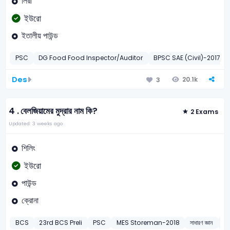
লিরা
ইউরো
ইতালীয় পাউন্ড
PSC
DG Food Food Inspector/Auditor
BPSC SAE (Civil)-2017
Des
20.1k
3
4 .
বেলজিয়ামের মুদ্রার নাম কি?
2 Exams
Updated: 3 weeks ago
শিলিং
ইউরো
পাউন্ড
ক্রোনা
BCS
23rd BCS Preli
PSC
MES Storeman-2018
সাধারণ জ্ঞান
E