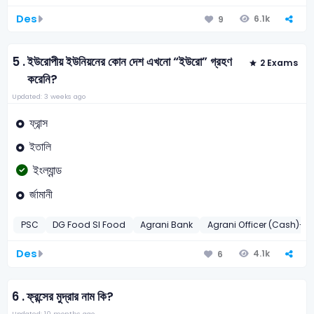
Des
6.1k
9
5 .
ইউরোপীয় ইউনিয়নের কোন দেশ এখনো “ইউরো” গ্রহণ
2 Exams
করেনি?
Updated: 3 weeks ago
ফ্রান্স
ইতালি
ইংল্যান্ড
র্জামানী
PSC
DG Food SI Food
Agrani Bank
Agrani Officer (Cash)-20
Des
4.1k
6
6 .
ফ্রন্সের মুদ্রার নাম কি?
Updated: 10 months ago