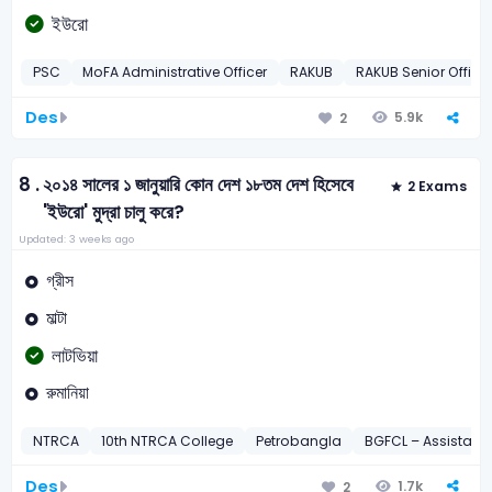
ইউরো
PSC
MoFA Administrative Officer
RAKUB
RAKUB Senior Officer
Des
5.9k
2
8 .
২০১৪ সালের ১ জানুয়ারি কোন দেশ ১৮তম দেশ হিসেবে
2 Exams
'ইউরো' মুদ্রা চালু করে?
Updated: 3 weeks ago
গ্রীস
মাল্টা
লাটভিয়া
রুমানিয়া
NTRCA
10th NTRCA College
Petrobangla
BGFCL – Assistant
Des
1.7k
2