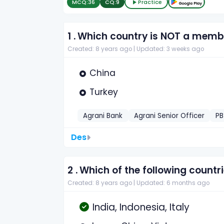
MCQ:
36
CQ:
9
Practice
1 .
Which country is NOT a memb
Created: 8 years ago |
Updated: 3 weeks ago
China
Turkey
Agrani Bank
Agrani Senior Officer
PB
Des
2 .
Which of the following countr
Created: 8 years ago |
Updated: 6 months ago
India, Indonesia, Italy