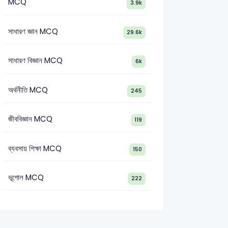
MCQ
3.9k
সাধারণ জ্ঞান MCQ
29.6k
সাধারণ বিজ্ঞান MCQ
6k
অর্থনীতি MCQ
245
্ঞান
G-20 ( জি-২০)
জীববিজ্ঞান MCQ
119
ব্যবসায় শিক্ষা MCQ
150
ভূগোল MCQ
222