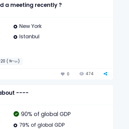
d a meeting recently ?
New York
Istanbul
20 ( জি-২০)
474
0
about ----
90% of global GDP
79% of global GDP