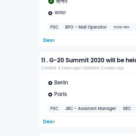
জাপান
কানাডা
PSC
BPO – Mail Operator
সাধারণ জ্ঞান
Des
11 .
G-20 Summit 2020 will be hel
Created: 4 years ago |
Updated: 3 weeks ago
Berlin
Paris
PSC
JBC – Assistant Manager
SBC
Des