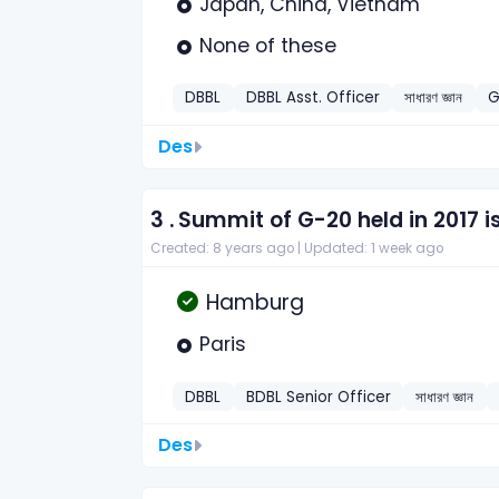
Japan, China, Vietnam
None of these
DBBL
DBBL Asst. Officer
সাধারণ জ্ঞান
G
Des
3 .
Summit of G-20 held in 2017 i
Created: 8 years ago |
Updated: 1 week ago
Hamburg
Paris
DBBL
BDBL Senior Officer
সাধারণ জ্ঞান
Des