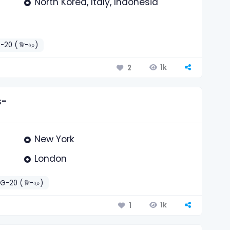
North Korea, Italy, Indonesia
-20 ( জি-২০)
1k
2
s-
New York
London
G-20 ( জি-২০)
1k
1