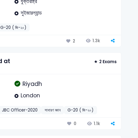
যুক্তরাষ্ট্র
সুইজারল্যান্ড
G-20 ( জি-২০)
1.3k
2
d at
2 Exams
Riyadh
London
JBC Officer-2020
সাধারণ জ্ঞান
G-20 ( জি-২০)
1.1k
0