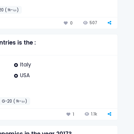
0 ( জি-২০)
507
0
ries is the :
Italy
USA
G-20 ( জি-২০)
1.1k
1
onomics in the year 2017?