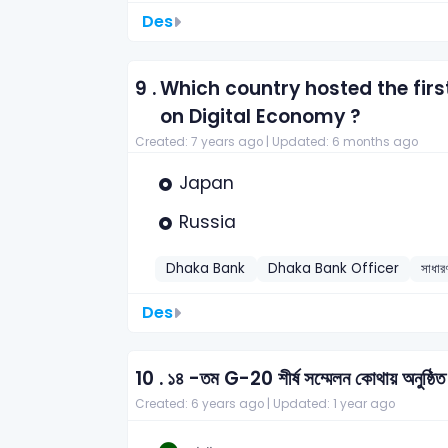
Des
9 .
Which country hosted the first
on Digital Economy ?
Created: 7 years ago |
Updated: 6 months ago
Japan
Russia
Dhaka Bank
Dhaka Bank Officer
সাধারণ
Des
10 .
১৪ -তম G-20 শীর্ষ সম্মেলন কোথায় অনুষ্ঠি
Created: 6 years ago |
Updated: 1 year ago