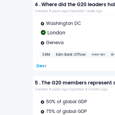
4 .
Where did the G20 leaders hol
Created: 8 years ago |
Updated: 1 week ago
Washington DC
London
Geneva
EXIM
Exim Bank Officer
সাধারণ জ্ঞান
G-
Des
5 .
The G20 members represent 
Created: 8 years ago |
Updated: 6 months ago
50% of global GDP
75% of global GDP