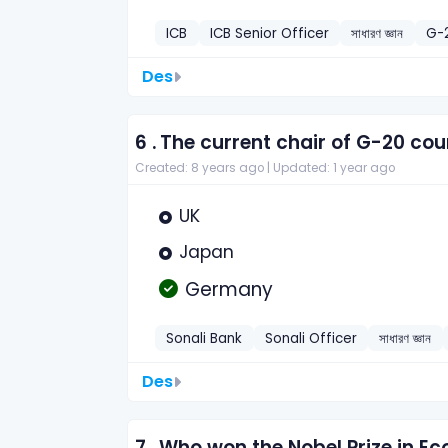
ICB
ICB Senior Officer
সাধারণ জ্ঞান
G-2
Des
6 .
The current chair of G-20 count
Created: 8 years ago |
Updated: 1 year ago
UK
Japan
Germany
Sonali Bank
Sonali Officer
সাধারণ জ্ঞান
Des
7 .
Who won the Nobel Prize in Ec