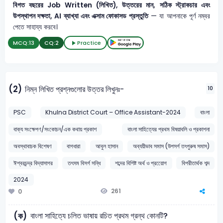
বিগত বছরের Job Written (লিখিত), উত্তরের মান, সঠিক স্ট্রাকচার এবং
উপস্থাপন দক্ষতা, AI ব্যাখ্যা এবং এক্সাম ফোকাসড প্রস্তুতি
— যা আপনাকে পূর্ণ নম্বর
পেতে সাহায্য করবে।
MCQ:
13
CQ:
2
Practice
(2)
নিম্ন লিখিত প্রশ্নগুলোর উত্তর লিখুনঃ-
10
PSC
Khulna District Court – Office Assistant-2024
বাংলা
বাক্য সংক্ষেপণ/সংকোচন/এক কথায় প্রকাশ
বাংলা সাহিত্যের প্রথম বিষয়াবলি ও প্রকাশনা
অবস্থাবাচক বিশেষণ
বাগধারা
আবুল হাসান
অব্যয়ীভাব সমাস (উপসর্গ তৎপুরুষ সমাস)
ঈশ্বরচন্দ্র বিদ্যাসাগর
তৎসম বিসর্গ সন্ধি
শব্দের বিশিষ্ট অর্থ ও প্রয়োেগ
বিপরীতার্থক শব্দ
2024
261
0
বাংলা সাহিত্যে চলিত ভাষায় রচিত প্রথম গ্রন্থ কোনটি?
(ক)