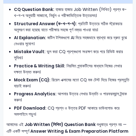
CQ Question Bank:
হাজার হাজার Job Written (লিখিত) প্রশ্ন ক-
খ-গ-ঘ অনুযায়ী সাজানো, নির্ভুল ও পরীক্ষাভিত্তিক উত্তরসহ।
Structured Answer (ক-খ-গ-ঘ):
প্রতিটি উত্তরে সঠিক স্ট্রাকচার
অনুসরণ করা হয়েছে যাতে পরীক্ষায় সহজে পূর্ণ নম্বর পাওয়া যায়।
AI Explanation:
জটিল টপিকগুলো AI দিয়ে সহজভাবে ব্যাখ্যা করে দ্রুত বুঝে
নেওয়ার সুযোগ।
Mistake Vault:
ভুল করা CQ প্রশ্নগুলো সংরক্ষণ করে পরে রিভিউ করার
সুবিধা।
Practice & Writing Skill:
নিয়মিত প্র্যাকটিসের মাধ্যমে নিজের লেখার
দক্ষতা উন্নত করুন।
Mock Exam (CQ):
রিয়েল এক্সামের মতো CQ মক টেস্ট দিয়ে নিজের প্রস্তুতি
যাচাই করুন।
Progress Analytics:
আপনার উত্তর লেখার উন্নতি ও পারফরম্যান্স ট্র্যাক
করুন।
PDF Download:
CQ প্রশ্ন ও উত্তর PDF আকারে ডাউনলোড করে
অফলাইনে পড়ুন।
আমাদের এই
Job Written (লিখিত) Question Bank
শুধুমাত্র প্রশ্ন নয় —
এটি একটি সম্পূর্ণ
Answer Writing & Exam Preparation Platform