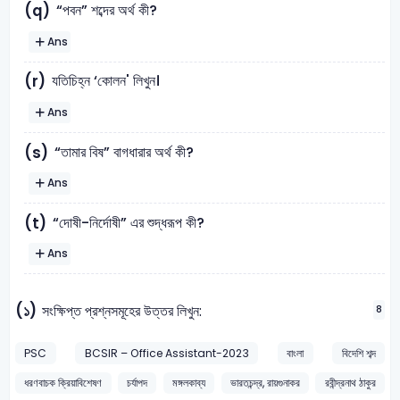
“পবন” শব্দের অর্থ কী?
(q)
Ans
যতিচিহ্ন ‘কোলন' লিখুন।
(r)
Ans
“তামার বিষ” বাগধারার অর্থ কী?
(s)
Ans
“দোষী-নির্দোষী” এর শুদ্ধরূপ কী?
(t)
Ans
(১)
সংক্ষিপ্ত প্রশ্নসমূহের উত্তর লিখুন:
8
PSC
BCSIR – Office Assistant-2023
বাংলা
বিদেশি শব্দ
ধরণবাচক ক্রিয়াবিশেষণ
চর্যাপদ
মঙ্গলকাব্য
ভারতচন্দ্র, রায়গুনাকর
রবীন্দ্রনাথ ঠাকুর