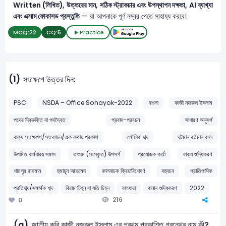
Written (লিখিত), উত্তরের মান, সঠিক স্ট্রাকচার এবং উপস্থাপন দক্ষতা, AI ব্যাখ্যা
এবং এক্সাম ফোকাসড প্রস্তুতি
— যা আপনাকে পূর্ণ নম্বর পেতে সাহায্য করবে।
MCQ:
22
CQ:
5
Practice
(1)
সংক্ষেপে উত্তর দিন:
PSC
NSDA – Office Sohayok-2022
বাংলা
কাজী নজরুল ইসলাম
পদের দ্বিরুক্তি বা পদদ্বৈত
প্রবাদ-প্রবচন
সাধারণ অনুসর্গ
বাক্য সংক্ষেপণ/সংকোচন/এক কথায় প্রকাশ
মৌলিক শব্দ
ঘটমান বর্তমান কাল
উপমিত কর্মধারয় সমাস
তৎসম (সংস্কৃত) উপসর্গ
প্রযোজক কর্তা
বাক্য শুদ্ধিকরণ
শামসুর রাহমান
হুমায়ূন আহমেদ
কালবাচক ক্রিয়াবিশেষণ
বহুবচন
প্রাতিপাদিক
প্রতিশব্দ/সমার্থক শব্দ
বিরাম চিহ্ন বা যতি চিহ্ন
বাগধারা
বানান শুদ্ধিকরণ
2022
216
0
জাতীয় কবি কাজী নজরুল ইসলাম এর প্রথম প্রকাশিত গ্রন্থের নাম কী?
(a)