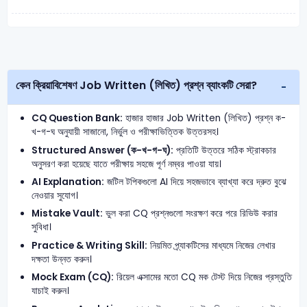
কেন ক্রিয়াবিশেষণ Job Written (লিখিত) প্রশ্ন ব্যাংকটি সেরা?
CQ Question Bank:
হাজার হাজার Job Written (লিখিত) প্রশ্ন ক-
খ-গ-ঘ অনুযায়ী সাজানো, নির্ভুল ও পরীক্ষাভিত্তিক উত্তরসহ।
Structured Answer (ক-খ-গ-ঘ):
প্রতিটি উত্তরে সঠিক স্ট্রাকচার
অনুসরণ করা হয়েছে যাতে পরীক্ষায় সহজে পূর্ণ নম্বর পাওয়া যায়।
AI Explanation:
জটিল টপিকগুলো AI দিয়ে সহজভাবে ব্যাখ্যা করে দ্রুত বুঝে
নেওয়ার সুযোগ।
Mistake Vault:
ভুল করা CQ প্রশ্নগুলো সংরক্ষণ করে পরে রিভিউ করার
সুবিধা।
Practice & Writing Skill:
নিয়মিত প্র্যাকটিসের মাধ্যমে নিজের লেখার
দক্ষতা উন্নত করুন।
Mock Exam (CQ):
রিয়েল এক্সামের মতো CQ মক টেস্ট দিয়ে নিজের প্রস্তুতি
যাচাই করুন।