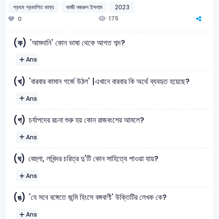
প্রথম প্রকাশিত কাব্য
কাজী নজরুল ইসলাম
2023
175
0
'আমদানি' কোন ভাষা থেকে আগত শব্দ?
(ক)
Ans
'বারবার কামান গর্জে উঠল' |এখানে বারবার কি অর্থে ব্যবহৃত হয়েছে?
(খ)
Ans
চর্যাপদের রচনা শুরু হয় কোন রাজবংশের আমলে?
(গ)
Ans
বেহুলা, লখিন্দর চরিত্র দু'টি কোন সাহিত্যে পাওয়া যায়?
(ঘ)
Ans
'যে সবে বঙ্গেতে জন্মি হিংসে বঙ্গবাণী' উক্তিটির লেখক কে?
(ঙ)
Ans