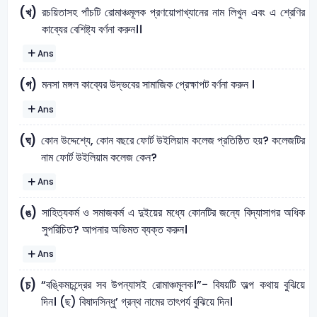
রচয়িতাসহ পাঁচটি রােমাঞ্চমূলক প্রণয়ােপাখ্যানের নাম লিখুন এবং এ শ্রেণির
(খ)
কাব্যের বেশিষ্ট্য বর্ণনা করুন।।
Ans
মনসা মঙ্গল কাব্যের উদ্ভবের সামাজিক প্রেক্ষাপট বর্ণনা করুন ।
(গ)
Ans
কোন উদ্দেশ্যে, কোন বছরে ফোর্ট উইলিয়াম কলেজ প্রতিষ্ঠিত হয়? কলেজটির
(ঘ)
নাম ফোর্ট উইলিয়াম কলেজ কেন?
Ans
সাহিত্যকর্ম ও সমাজকর্ম এ দুইয়ের মধ্যে কোনটির জন্যে বিদ্যাসাগর অধিক
(ঙ)
সুপরিচিত? আপনার অভিমত ব্যক্ত করুন।
Ans
“বঙ্কিমচন্দ্রের সব উপন্যাসই রােমাঞ্চমূলক।”- বিষয়টি অল্প কথায় বুঝিয়ে
(চ)
দিন। (ছ) বিষাদসিন্ধু’ গ্রন্থ নামের তাৎপর্য বুঝিয়ে দিন।