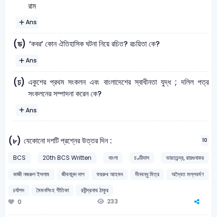
রাম
Ans
‘কবর’ কোন ঐতিহাসিক ঘটনা নিয়ে রচিত? রচয়িতা কে?
(ড)
Ans
একুশের প্রথম সংকলন এবং বাংলাদেশের স্বাধীনতা যুদ্ধ ; দলিল পত্র
(ঢ)
সংকলনের সম্পাদনা করেন কে?
Ans
যেকোনাে দশটি প্রশ্নের উত্তর দিন :
(৮)
10
BCS
20th BCS Written
বাংলা
চণ্ডীদাস
ভারতচন্দ্র, রায়গুনাকর
কাজী নজরুল ইসলাম
জীবনানন্দ দাশ
ফররুখ আহমদ
দীনবন্ধু মিত্র
অদ্বৈত মল্লবর্মণ
চর্যাপদ
মৈমনসিংহ গীতিকা
রবীন্দ্রনাথ ঠাকুর
233
0