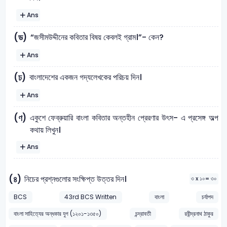
Ans
“জসীমউদ্দীনের কবিতার বিষয় কেবলই গ্রাম।”- কেন?
(ড)
Ans
বাংলাদেশের একজন গদ্যলেখকের পরিচয় দিন।
(ঢ)
Ans
একুশে ফেব্রুয়ারি বাংলা কবিতার অন্তহীন প্রেরণার উৎস- এ প্রসেঙ্গ অল্প
(ণ)
কথায় লিখুন।
Ans
নিচের প্রশ্নগুলোর সংক্ষিপ্ত উত্তর দিন।
(৪)
৩ x ১০= ৩০
BCS
43rd BCS Written
বাংলা
চর্যাপদ
বাংলা সাহিত্যের অন্ধকার যুগ (১২০১-১৩৫০)
চন্দ্রাবতী
রবীন্দ্রনাথ ঠাকুর