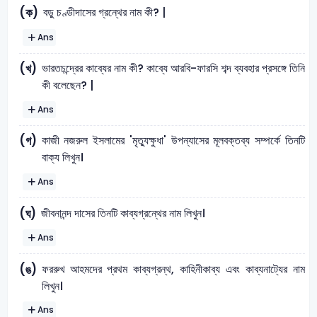
বড়ু চণ্ডীদাসের গ্রন্থের নাম কী? |
(ক)
Ans
ভারতচন্দ্রের কাব্যের নাম কী? কাব্যে আরবি-ফারসি শব্দ ব্যবহার প্রসঙ্গে তিনি
(খ)
কী বলেছেন? |
Ans
কাজী নজরুল ইসলামের 'মৃত্যুক্ষুধা' উপন্যাসের মূলবক্তব্য সম্পর্কে তিনটি
(গ)
বাক্য লিখুন।
Ans
জীবনানন্দ দাসের তিনটি কাব্যগ্রন্থের নাম লিখুন।
(ঘ)
Ans
ফররুখ আহমদের প্রথম কাব্যগ্রন্থ, কাহিনীকাব্য এবং কাব্যনাট্যের নাম
(ঙ)
লিখুন।
Ans