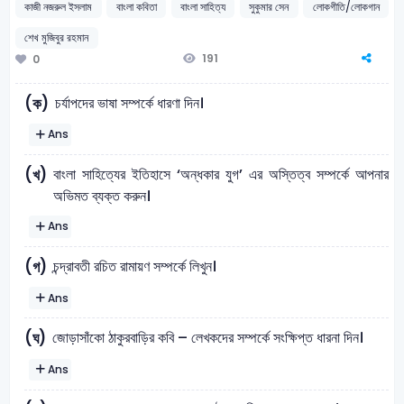
কাজী নজরুল ইসলাম
বাংলা কবিতা
বাংলা সাহিত্য
সুকুমার সেন
লোকগীতি/লোকগান
শেখ মুজিবুর রহমান
191
0
চর্যাপদের ভাষা সম্পর্কে ধারণা দিন।
(ক)
Ans
বাংলা সাহিত্যের ইতিহাসে ‘অন্ধকার যুগ’ এর অস্তিত্ব সম্পর্কে আপনার
(খ)
অভিমত ব্যক্ত করুন।
Ans
চন্দ্রাবতী রচিত রামায়ণ সম্পর্কে লিখুন।
(গ)
Ans
জোড়াসাঁকো ঠাকুরবাড়ির কবি – লেখকদের সম্পর্কে সংক্ষিপ্ত ধারনা দিন।
(ঘ)
Ans