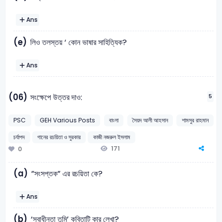
Ans
(e)
লিও তলস্তয় ‘ কোন ভাষার সাহিত্যিক?
Ans
(06)
সংক্ষেপে উত্তর দাও:
5
PSC
GEH Various Posts
বাংলা
সৈয়দ আলী আহসান
শামসুর রাহমান
চর্যাপদ
গানের রচয়িতা ও সুরকার
কাজী নজরুল ইসলাম
171
0
(a)
”সংসপ্তক” এর রচয়িতা কে?
Ans
(b)
‘স্বাধীনতা তুমি’ কবিতাটি কার লেখা?