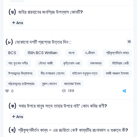
জহির রায়হানের জনপ্রিয় উপন্যাস কোনটি?
(ড)
Ans
যেকোনাে দশটি প্রশ্নের উত্তর দিন :
(৮)
10
BCS
15th BCS Written
বাংলা
চণ্ডীদাস
শ্রীকৃষ্ণকীর্তন কাব্য
শাহ মুহম্মদ সগীর
দৌলত কাজী
কৃত্তিবাস ওঝা
মঙ্গলকাব্য
উইলিয়াম কেরী
ঈশ্বরচন্দ্র বিদ্যাসাগর
মীর মশাররফ হোসেন
মাইকেল মধুসূদন দত্ত
কাজী নজরুল ইসলাম
বঙ্কিমচন্দ্র চট্টোপাধ্যায়
নুরুল মোমেন
জাহানারা ইমাম
188
0
সবার উপরে মানুষ সত্য তাহার উপরে নাই’ কোন কবির বাণী?
(ক)
Ans
শ্রীকৃষ্ণকীর্তন কাব্য - এর রচয়িতা কে? কাব্যটির রচনাকাল ও গুরুত্ব কী?
(খ)