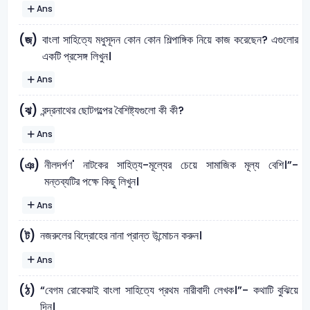
Ans
বাংলা সাহিত্যে মধুসূদন কোন কোন শিল্পাঙ্গিক নিয়ে কাজ করেছেন? এগুলাের
(জ)
একটি প্রসেঙ্গ লিখুন।
Ans
রন্দ্রনাথের ছােটগল্পের বৈশিষ্ট্যগুলাে কী কী?
(ঝ)
Ans
নীলদর্পণ' নাটকের সাহিত্য-মূল্যের চেয়ে সামাজিক মূল্য বেশি।”-
(ঞ)
মন্তব্যটির পক্ষে কিছু লিখুন।
Ans
নজরুলের বিদ্রোহের নানা প্রান্ত উন্মোচন করুন।
(ট)
Ans
“বেগম রােকেয়াই বাংলা সাহিত্যে প্রথম নারীবাদী লেখক।”- কথাটি বুঝিয়ে
(ঠ)
দিন।