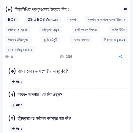
নিম্নলিখিত প্রশ্নগুলাের উত্তর দিন :
(৮)
10
BCS
23rd BCS Written
বাংলা
বাংলা ভাষা ও বাংলা ভাষার ইতিহাস
গোলাম মোস্তফা
রবীন্দ্রনাথ ঠাকুর
কাজী নজরুল ইসলাম
জসীম উদ্দীন
সৈয়দ ওয়ালিউল্লাহ
মুনির চৌধুরী
শওকত ওসমান
সিকান্দার আবু জাফর
হাসান হাফিজুর রহমান
206
0
বাংলা কোন ভাষাগােষ্ঠীর অন্তর্গত?
(ক)
Ans
কাব্য-আমপারা’ কে লিখেছেন?
(খ)
Ans
রবীন্দ্রনাথের সর্বশেষ কাব্যের নাম কী?
(গ)
Ans