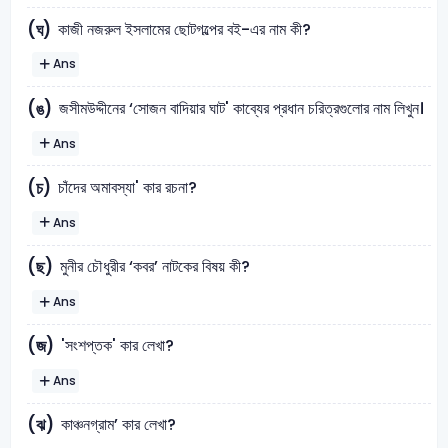
কাজী নজরুল ইসলামের ছােটগল্পের বই-এর নাম কী?
(ঘ)
Ans
জসীমউদ্দীনের ‘সােজন বাদিয়ার ঘাট' কাব্যের প্রধান চরিত্রগুলাের নাম লিখুন।
(ঙ)
Ans
চাঁদের অমাবস্যা' কার রচনা?
(চ)
Ans
মুনীর চৌধুরীর ‘কবর’ নাটকের বিষয় কী?
(ছ)
Ans
'সংশপ্তক' কার লেখা?
(জ)
Ans
কাঞ্চনগ্রাম’ কার লেখা?
(ঝ)