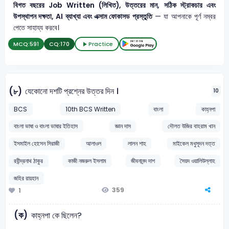
বিগত বছরের Job Written (লিখিত), উত্তরের মান, সঠিক স্ট্রাকচার এবং
উপস্থাপন দক্ষতা, AI ব্যাখ্যা এবং এক্সাম ফোকাসড প্রস্তুতি
— যা আপনাকে পূর্ণ নম্বর
পেতে সাহায্য করবে।
MCQ:
591
CQ:
170
Practice
যেকোনো দশটি প্রশ্নের উত্তর দিন ।
(৮)
10
BCS
10th BCS Written
বাংলা
কাহ্নপা
বাংলা ভাষা ও বাংলা ভাষার ইতিহাস
জ্ঞান দাস
দৌলত উজির বাহরাম খান
ইসমাইল হোসেন সিরাজী
আলাওল
লালন শাহ
মাইকেল মধুসূদন দত্ত
রবীন্দ্রনাথ ঠাকুর
কাজী নজরুল ইসলাম
জীবনানন্দ দাশ
সৈয়দ ওয়ালিউল্লাহ
জহির রায়হান
359
1
(ক)
কাহ্নপা কে ছিলেন?