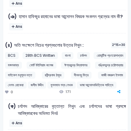
Ans
হাসান হাফিজুর রহমানের ভাষা আন্দোলন বিষয়ক সংকলন গ্রন্থের নাম কী?
(ঞ)
Ans
অতি সংক্ষেপে নিচের প্রশ্নগুলাের উত্তর লিখুন :
(৪)
2*15=30
BCS
28th BCS Written
বাংলা
চর্যাপদ
রোমান্টিক প্রণয়োপাখ্যান
মঙ্গলকাব্য
ফোর্ট উইলিয়াম কলেজ
ঈশ্বরচন্দ্র বিদ্যাসাগর
বঙ্কিমচন্দ্র চট্টোপাধ্যায়
মাইকেল মধুসূদন দত্ত
রবীন্দ্রনাথ ঠাকুর
দীনবন্ধু মিত্র
কাজী নজরুল ইসলাম
বেগম রোকেয়া
জসীম উদ্দীন
মুসলমান গদ্য লেখক
ভাষা আন্দোলনভিত্তিক সাহিত্য
171
0
চর্যাপদ আবিষ্কারের বৃত্তান্ত লিখুন এবং চর্যাপদের ভাষা প্রসঙ্গে
(ক)
আবিষ্কারকের অভিমত দিন।
Ans