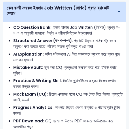
কেন কাজী নজরুল ইসলাম Job Written (লিখিত) প্রশ্ন ব্যাংকটি
সেরা?
CQ Question Bank:
হাজার হাজার Job Written (লিখিত) প্রশ্ন ক-
খ-গ-ঘ অনুযায়ী সাজানো, নির্ভুল ও পরীক্ষাভিত্তিক উত্তরসহ।
Structured Answer (ক-খ-গ-ঘ):
প্রতিটি উত্তরে সঠিক স্ট্রাকচার
অনুসরণ করা হয়েছে যাতে পরীক্ষায় সহজে পূর্ণ নম্বর পাওয়া যায়।
AI Explanation:
জটিল টপিকগুলো AI দিয়ে সহজভাবে ব্যাখ্যা করে দ্রুত বুঝে
নেওয়ার সুযোগ।
Mistake Vault:
ভুল করা CQ প্রশ্নগুলো সংরক্ষণ করে পরে রিভিউ করার
সুবিধা।
Practice & Writing Skill:
নিয়মিত প্র্যাকটিসের মাধ্যমে নিজের লেখার
দক্ষতা উন্নত করুন।
Mock Exam (CQ):
রিয়েল এক্সামের মতো CQ মক টেস্ট দিয়ে নিজের প্রস্তুতি
যাচাই করুন।
Progress Analytics:
আপনার উত্তর লেখার উন্নতি ও পারফরম্যান্স ট্র্যাক
করুন।
PDF Download:
CQ প্রশ্ন ও উত্তর PDF আকারে ডাউনলোড করে
অফলাইনে পড়ুন।