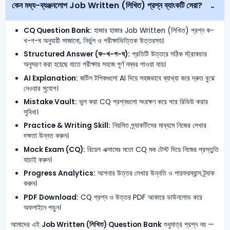
কেন মধ্য-ব্যঞ্জনলোপ Job Written (লিখিত) প্রশ্ন ব্যাংকটি সেরা?
CQ Question Bank:
হাজার হাজার Job Written (লিখিত) প্রশ্ন ক-
খ-গ-ঘ অনুযায়ী সাজানো, নির্ভুল ও পরীক্ষাভিত্তিক উত্তরসহ।
Structured Answer (ক-খ-গ-ঘ):
প্রতিটি উত্তরে সঠিক স্ট্রাকচার
অনুসরণ করা হয়েছে যাতে পরীক্ষায় সহজে পূর্ণ নম্বর পাওয়া যায়।
AI Explanation:
জটিল টপিকগুলো AI দিয়ে সহজভাবে ব্যাখ্যা করে দ্রুত বুঝে
নেওয়ার সুযোগ।
Mistake Vault:
ভুল করা CQ প্রশ্নগুলো সংরক্ষণ করে পরে রিভিউ করার
সুবিধা।
Practice & Writing Skill:
নিয়মিত প্র্যাকটিসের মাধ্যমে নিজের লেখার
দক্ষতা উন্নত করুন।
Mock Exam (CQ):
রিয়েল এক্সামের মতো CQ মক টেস্ট দিয়ে নিজের প্রস্তুতি
যাচাই করুন।
Progress Analytics:
আপনার উত্তর লেখার উন্নতি ও পারফরম্যান্স ট্র্যাক
করুন।
PDF Download:
CQ প্রশ্ন ও উত্তর PDF আকারে ডাউনলোড করে
অফলাইনে পড়ুন।
আমাদের এই
Job Written (লিখিত) Question Bank
শুধুমাত্র প্রশ্ন নয় —