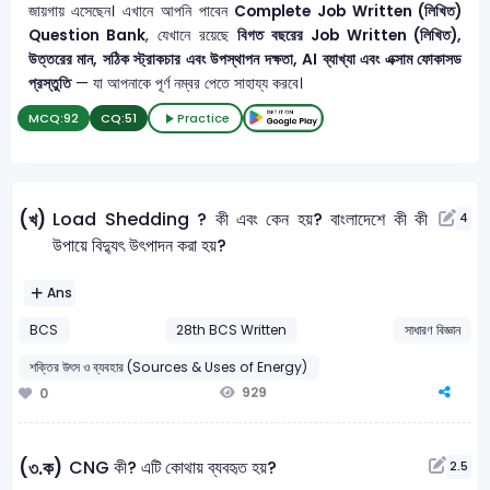
জায়গায় এসেছেন। এখানে আপনি পাবেন
Complete Job Written (লিখিত)
Question Bank
, যেখানে রয়েছে
বিগত বছরের Job Written (লিখিত),
উত্তরের মান, সঠিক স্ট্রাকচার এবং উপস্থাপন দক্ষতা, AI ব্যাখ্যা এবং এক্সাম ফোকাসড
প্রস্তুতি
— যা আপনাকে পূর্ণ নম্বর পেতে সাহায্য করবে।
MCQ:
92
CQ:
51
Practice
Load Shedding ? কী এবং কেন হয়? বাংলাদেশে কী কী
(খ)
4
উপায়ে বিদ্যুৎ উৎপাদন করা হয়?
Ans
BCS
28th BCS Written
সাধারণ বিজ্ঞান
শক্তির উৎস ও ব্যবহার (Sources & Uses of Energy)
929
0
CNG কী? এটি কোথায় ব্যবহৃত হয়?
(৩.ক)
2.5