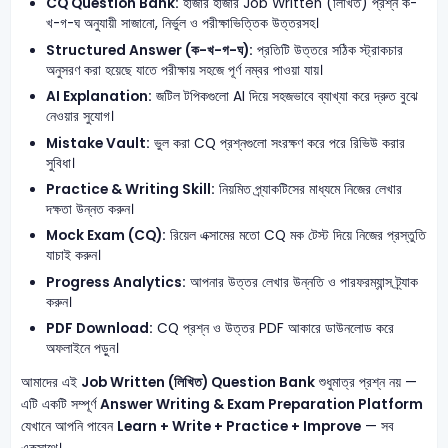
CQ Question Bank:
হাজার হাজার Job Written (লিখিত) প্রশ্ন ক-
খ-গ-ঘ অনুযায়ী সাজানো, নির্ভুল ও পরীক্ষাভিত্তিক উত্তরসহ।
Structured Answer (ক-খ-গ-ঘ):
প্রতিটি উত্তরে সঠিক স্ট্রাকচার
অনুসরণ করা হয়েছে যাতে পরীক্ষায় সহজে পূর্ণ নম্বর পাওয়া যায়।
AI Explanation:
জটিল টপিকগুলো AI দিয়ে সহজভাবে ব্যাখ্যা করে দ্রুত বুঝে
নেওয়ার সুযোগ।
Mistake Vault:
ভুল করা CQ প্রশ্নগুলো সংরক্ষণ করে পরে রিভিউ করার
সুবিধা।
Practice & Writing Skill:
নিয়মিত প্র্যাকটিসের মাধ্যমে নিজের লেখার
দক্ষতা উন্নত করুন।
Mock Exam (CQ):
রিয়েল এক্সামের মতো CQ মক টেস্ট দিয়ে নিজের প্রস্তুতি
যাচাই করুন।
Progress Analytics:
আপনার উত্তর লেখার উন্নতি ও পারফরম্যান্স ট্র্যাক
করুন।
PDF Download:
CQ প্রশ্ন ও উত্তর PDF আকারে ডাউনলোড করে
অফলাইনে পড়ুন।
আমাদের এই
Job Written (লিখিত) Question Bank
শুধুমাত্র প্রশ্ন নয় —
এটি একটি সম্পূর্ণ
Answer Writing & Exam Preparation Platform
যেখানে আপনি পাবেন
Learn + Write + Practice + Improve
— সব