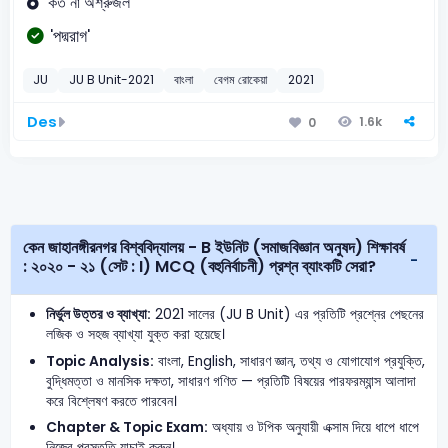
'কত না অশ্রুজল'
'পদ্মরাগ'
JU
JU B Unit-2021
বাংলা
বেগম রোকেয়া
2021
Des
1.6k
0
কেন জাহানঙ্গীরনগর বিশ্ববিদ্যালয় - B ইউনিট (সমাজবিজ্ঞান অনুষদ) শিক্ষাবর্ষ
: ২০২০ - ২১ (সেট : I) MCQ (বহুনির্বাচনী) প্রশ্ন ব্যাংকটি সেরা?
নির্ভুল উত্তর ও ব্যাখ্যা:
2021 সালের (JU B Unit) এর প্রতিটি প্রশ্নের পেছনের
লজিক ও সহজ ব্যাখ্যা যুক্ত করা হয়েছে।
Topic Analysis:
বাংলা, English, সাধারণ জ্ঞান, তথ্য ও যোগাযোগ প্রযুক্তি,
বুদ্ধিমত্তা ও মানসিক দক্ষতা, সাধারণ গণিত — প্রতিটি বিষয়ের পারফরম্যান্স আলাদা
করে বিশ্লেষণ করতে পারবেন।
Chapter & Topic Exam:
অধ্যায় ও টপিক অনুযায়ী এক্সাম দিয়ে ধাপে ধাপে
নিজের প্রস্তুতি যাচাই করুন।