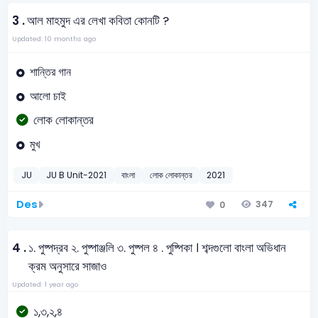
3 .
আল মাহমুদ এর লেখা কবিতা কোনটি ?
Updated: 10 months ago
শান্তির গান
আলো চাই
লোক লোকান্তর
মুখ
JU
JU B Unit-2021
বাংলা
লোক লোকান্তর
2021
Des
347
0
4 .
১. পুষ্পদ্রব ২. পুষ্পাঞ্জলি ৩. পুষ্পল ৪ . পুষ্পিকা । শব্দগুলো বাংলা অভিধান
ক্রম অনুসারে সাজাও
Updated: 1 year ago
১,৩,২,৪