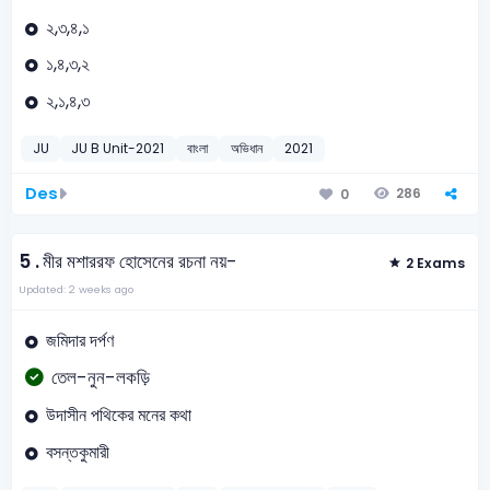
২,৩,৪,১
১,৪,৩,২
২,১,৪,৩
JU
JU B Unit-2021
বাংলা
অভিধান
2021
Des
286
0
5 .
মীর মশাররফ হোসেনের রচনা নয়-
2 Exams
Updated: 2 weeks ago
জমিদার দর্পণ
তেল-নুন-লকড়ি
উদাসীন পথিকের মনের কথা
বসন্তকুমারী