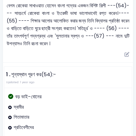
বেগম রোকেয়া সাখাওয়াত হোসেন বাংলা গদ্যের একজন বিশিষ্ট শিল্পী ---(54)-
-- সাহচর্যে রোকেয়া বাংলা ও ইংরেজী ভাষা ভালোভাবেই রপ্ত করেন।----
(55) ---- শিক্ষার আলোয় আলোকিত করার জন্য তিনি বিদ্যালয় প্রতিষ্ঠা করেন
ও বাড়িতে বাড়িতে ঘুরে ছাত্রী সংগ্রহ করতেন। 'মতিচূর' ও ---- (56) ----
তাঁর তাৎপর্যপূর্ণ গদ্যগ্রন্থ এবং 'সুলতানার স্বপ্ন ও ---(57) --- নামে দুটি
উপন্যাসও তিনি রচনা করেন ।
1 .
শূন্যস্থান পূরণ কর(54):-
Updated: 1 year ago
বড় ভাই-বোনের
স্বামীর
পিতামাতার
প্রতিবেশীদের