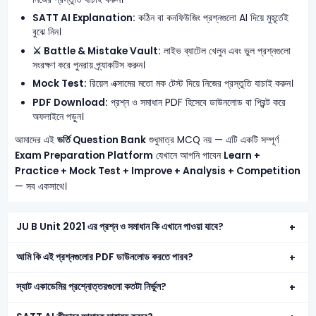
SATT AI Explanation:
কঠিন বা কনফিউজিং প্রশ্নগুলো AI দিয়ে মুহূর্তেই
বুঝে নিন।
⚔️ Battle & Mistake Vault:
লাইভ ব্যাটেল খেলুন এবং ভুল প্রশ্নগুলো
সংরক্ষণ করে পুনরায় প্র্যাকটিস করুন।
Mock Test:
রিয়েল এক্সামের মতো মক টেস্ট দিয়ে নিজের প্রস্তুতি যাচাই করুন।
PDF Download:
প্রশ্ন ও সমাধান PDF হিসেবে ডাউনলোড বা প্রিন্ট করে
অফলাইনে পড়ুন।
আমাদের এই
ভর্তি Question Bank
শুধুমাত্র MCQ নয় — এটি একটি সম্পূর্ণ
Exam Preparation Platform
যেখানে আপনি পাবেন
Learn +
Practice + Mock Test + Improve + Analysis + Competition
— সব একসাথে।
JU B Unit 2021 এর প্রশ্ন ও সমাধান কি এখানে পাওয়া যাবে?
আমি কি এই প্রশ্নগুলোর PDF ডাউনলোড করতে পারব?
স্যাট একাডেমির প্রশ্নোত্তরগুলো কতটা নির্ভুল?