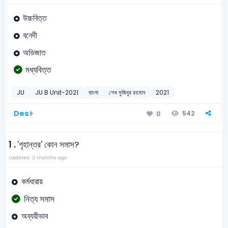
উচ্চবিত্ত
বনেদী
অভিজাত
মধ্যবিত্ত
JU
JU B Unit-2021
বাংলা
শেখ মুজিবুর রহমান
2021
Des
542
0
1 .
'গৃহান্তর' কোন সমাস?
Updated: 3 months ago
কর্মধারায়
নিত্য সমাস
অব্যয়ীভাব