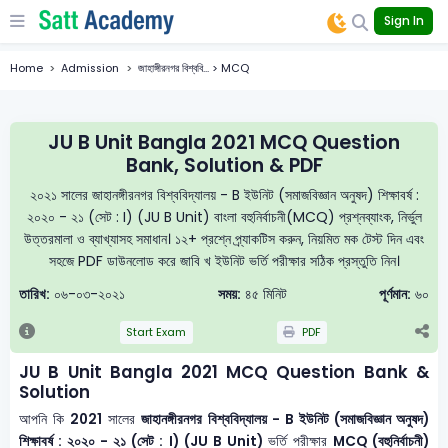
Sign In
Home
Admission
জাহাঙ্গীরনগর বিশ্ববি... > MCQ
JU B Unit Bangla 2021 MCQ Question
Bank, Solution & PDF
২০২১ সালের জাহানঙ্গীরনগর বিশ্ববিদ্যালয় - B ইউনিট (সমাজবিজ্ঞান অনুষদ) শিক্ষাবর্ষ :
২০২০ - ২১ (সেট : I) (JU B Unit) বাংলা বহুনির্বাচনী(MCQ) প্রশ্নব্যাংক, নির্ভুল
উত্তরমালা ও ব্যাখ্যাসহ সমাধান। ১২+ প্রশ্নে প্র্যাকটিস করুন, নিয়মিত মক টেস্ট দিন এবং
সহজে PDF ডাউনলোড করে জাবি খ ইউনিট ভর্তি পরীক্ষার সঠিক প্রস্তুতি নিন।
তারিখ:
০৬-০৩-২০২১
সময়:
৪৫ মিনিট
পূর্ণমান:
৬০
Start Exam
PDF
JU B Unit Bangla 2021 MCQ Question Bank &
Solution
আপনি কি
2021
সালের
জাহানঙ্গীরনগর বিশ্ববিদ্যালয় - B ইউনিট (সমাজবিজ্ঞান অনুষদ)
শিক্ষাবর্ষ : ২০২০ - ২১ (সেট : I) (JU B Unit)
ভর্তি পরীক্ষার
MCQ (বহুনির্বাচনী)