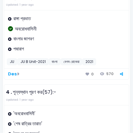
Updated: 1 year ago
রাঙ্গা প্রভাত
অবরোধবাসিনী
বাংলার জাগরণ
পদ্মারাগ
JU
JU B Unit-2021
বাংলা
বেগম রোকেয়া
2021
Des
570
0
4 .
শূন্যস্থান পূরণ কর(57):-
Updated: 1 year ago
'অবরোধবাসিনী'
'শেষ রাত্রির তারাত'