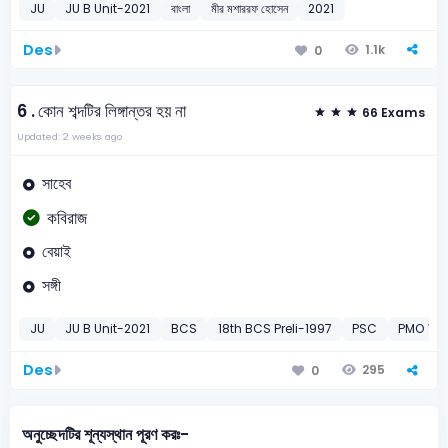
JU
JU B Unit-2021
বাংলা
মীর মশাররফ হোসেন
2021
Des
1.1k
0
6 .
কোন শব্দটির লিঙ্গান্তর হয় না
66 Exams
Updated: 2 weeks ago
সাহেব
কবিরাজ
বেয়াই
সঙ্গী
JU
JU B Unit-2021
BCS
18th BCS Preli-1997
PSC
PMO Var
Des
295
0
অনুচ্ছেদটির শূন্যস্থান পূরণ করঃ-