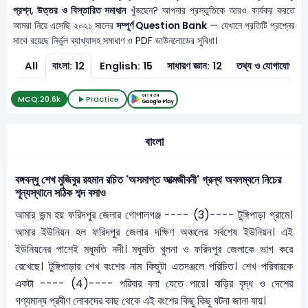
প্রশ্ন, উত্তর ও বিস্তারিত সমাধান
খুঁজছেন? আপনার প্রস্তুতিকে আরও কার্যকর করতে
আমরা নিয়ে এসেছি ২০২১ সালের
সম্পূর্ণ Question Bank
— যেখানে প্রতিটি প্রশ্নের
সাথে রয়েছে নির্ভুল ব্যাখ্যাসহ সমাধাণ ও PDF ডাউনলোডের সুবিধা।
All
বাংলা: 12
English: 15
সাধারণ জ্ঞান: 12
তথ্য ও যোগাযোগ প্রযু
MCQ:
20.6k
Practice
বাংলা
বঙ্গবন্ধু শেখ মুজিবুর রহমান রচিত 'অসমাপ্ত আত্মজীবনী' গ্রন্থ অবলম্বনে নিচের
শূন্যস্থানে সঠিক শব্দ বসাও
আমার জন্ম হয় ফরিদপুর জেলার গোপালগঞ্জ ---- (3)---- টুঙ্গিপাড়া গ্রামে।
আমার ইউনিয়ন হল ফরিদপুর জেলার দক্ষিণ অঞ্চলের সর্বশেষ ইউনিয়ন। এই
ইউনিয়নের পাশেই মধুমতি নদী। মধুমতি খুলনা ও ফরিদপুর জেলাকে ভাগ করে
রেখেছে। টুঙ্গিপাড়ার শেখ বংশের নাম কিছুটা এতদঞ্জলে পরিচিত। শেখ পরিবারকে
একটা ---- (4)---- পরিবার বলা যেতে পারে। বাড়ির বৃদ্ধ ও দেশের
গণ্যমান্য প্রবীণ লোকদের কাছ থেকে এই বংশের কিছু কিছু ঘটনা জানা যায়।