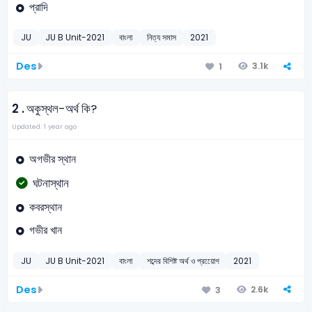
প্রাদি
JU
JU B Unit-2021
বাংলা
নিত্য সমাস
2021
Des
3.1k
1
2 .
অকুস্থল-অর্থ কি?
Updated: 1 year ago
অগভীর স্থান
ঘটনাস্থান
কবরস্থান
গভীর খান
JU
JU B Unit-2021
বাংলা
শব্দের বিশিষ্ট অর্থ ও প্রয়োেগ
2021
Des
2.6k
3