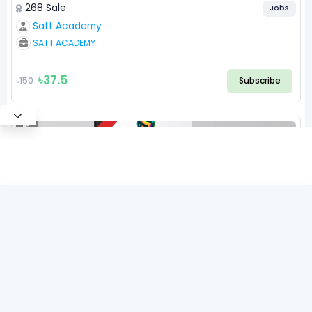
268 Sale
Jobs
Satt Academy
SATT ACADEMY
৳37.5
৳150
Subscribe
৳30
common.subscribe
৳100
X
4.5
(2)
প্রাথমিক প্রধান শিক্ষক নিয়োগ পরীক্ষা বিগত বছরের সকল প্রশ্ন ও ব্যাখ্যাসহ
Continue with Google
সমাধান