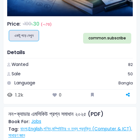
Price:
৳30
৳100
(-৳70)
একটু পড়ে দেখুন
common.subscribe
Details
Wanted
82
Sale
50
Language
Bangla
1.2k
0
নন-ক্যাডার এমসিকিউ প্রশ্ন সমাধান ২০২৫ (PDF)
Book For:
Jobs
Tag:
বাংলা,
English,
গণিত,
কম্পিউটার ও তথ্য প্রযুক্তি (Computer & ICT),
সাধারণ জ্ঞান