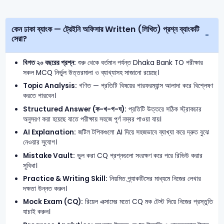
কেন ঢাকা ব্যাংক — ট্রেইনি অফিসার Written (লিখিত) প্রশ্ন ব্যাংকটি
সেরা?
বিগত ২০ বছরের প্রশ্ন:
শুরু থেকে বর্তমান পর্যন্ত Dhaka Bank TO পরীক্ষার
সকল MCQ নির্ভুল উত্তরমালা ও ব্যাখ্যাসহ সাজানো রয়েছে।
Topic Analysis:
গণিত — প্রতিটি বিষয়ের পারফরম্যান্স আলাদা করে বিশ্লেষণ
করতে পারবেন।
Structured Answer (ক-খ-গ-ঘ):
প্রতিটি উত্তরে সঠিক স্ট্রাকচার
অনুসরণ করা হয়েছে যাতে পরীক্ষায় সহজে পূর্ণ নম্বর পাওয়া যায়।
AI Explanation:
জটিল টপিকগুলো AI দিয়ে সহজভাবে ব্যাখ্যা করে দ্রুত বুঝে
নেওয়ার সুযোগ।
Mistake Vault:
ভুল করা CQ প্রশ্নগুলো সংরক্ষণ করে পরে রিভিউ করার
সুবিধা।
Practice & Writing Skill:
নিয়মিত প্র্যাকটিসের মাধ্যমে নিজের লেখার
দক্ষতা উন্নত করুন।
Mock Exam (CQ):
রিয়েল এক্সামের মতো CQ মক টেস্ট দিয়ে নিজের প্রস্তুতি
যাচাই করুন।