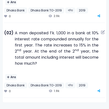
Ans
Dhaka Bank
Dhaka Bank TO-2019
গণিত
2019
2.9k
0
(02)
A man deposited Tk. 1,000 in a bank at 10%
interest rate compounded annually for the
first year. The rate increases to 15% in the
nd
nd
2
year. At the end of the 2
year, the
total amount including interest will become
how much?
Ans
Dhaka Bank
Dhaka Bank TO-2019
গণিত
2019
1.9k
0