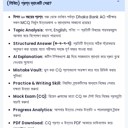
(লিখিত) প্রশ্ন ব্যাংকটি সেরা?
বিগত ২০ বছরের প্রশ্ন:
শুরু থেকে বর্তমান পর্যন্ত Dhaka Bank AO পরীক্ষার
সকল MCQ নির্ভুল উত্তরমালা ও ব্যাখ্যাসহ সাজানো রয়েছে।
Topic Analysis:
বাংলা, English, গণিত — প্রতিটি বিষয়ের পারফরম্যান্স
আলাদা করে বিশ্লেষণ করতে পারবেন।
Structured Answer (ক-খ-গ-ঘ):
প্রতিটি উত্তরে সঠিক স্ট্রাকচার
অনুসরণ করা হয়েছে যাতে পরীক্ষায় সহজে পূর্ণ নম্বর পাওয়া যায়।
AI Explanation:
জটিল টপিকগুলো AI দিয়ে সহজভাবে ব্যাখ্যা করে দ্রুত বুঝে
নেওয়ার সুযোগ।
Mistake Vault:
ভুল করা CQ প্রশ্নগুলো সংরক্ষণ করে পরে রিভিউ করার
সুবিধা।
Practice & Writing Skill:
নিয়মিত প্র্যাকটিসের মাধ্যমে নিজের লেখার
দক্ষতা উন্নত করুন।
Mock Exam (CQ):
রিয়েল এক্সামের মতো CQ মক টেস্ট দিয়ে নিজের প্রস্তুতি
যাচাই করুন।
Progress Analytics:
আপনার উত্তর লেখার উন্নতি ও পারফরম্যান্স ট্র্যাক
করুন।
PDF Download:
CQ প্রশ্ন ও উত্তর PDF আকারে ডাউনলোড করে