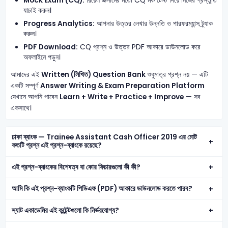
Mock Exam (CQ):
রিয়েল এক্সামের মতো CQ মক টেস্ট দিয়ে নিজের প্রস্তুতি
যাচাই করুন।
Progress Analytics:
আপনার উত্তর লেখার উন্নতি ও পারফরম্যান্স ট্র্যাক
করুন।
PDF Download:
CQ প্রশ্ন ও উত্তর PDF আকারে ডাউনলোড করে
অফলাইনে পড়ুন।
আমাদের এই
Written (লিখিত) Question Bank
শুধুমাত্র প্রশ্ন নয় — এটি
একটি সম্পূর্ণ
Answer Writing & Exam Preparation Platform
যেখানে আপনি পাবেন
Learn + Write + Practice + Improve
— সব
একসাথে।
ঢাকা ব্যাংক — Trainee Assistant Cash Officer 2019 এর মোট
কতটি প্রশ্ন এই প্রশ্ন-ব্যাংকে রয়েছে?
এই প্রশ্ন-ব্যাংকের বিশেষত্ব বা কোর ফিচারগুলো কী কী?
আমি কি এই প্রশ্ন-ব্যাংকটি পিডিএফ (PDF) আকারে ডাউনলোড করতে পারব?
স্যাট একাডেমির এই কন্টেন্টগুলো কি নির্ভরযোগ্য?