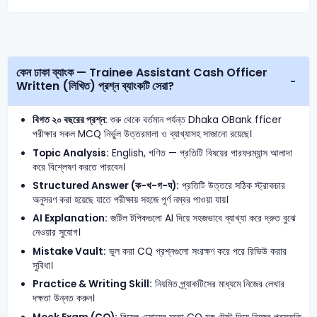
কেন ঢাকা ব্যাংক — Trainee Assistant Cash Officer
Written (লিখিত) প্রশ্ন ব্যাংকটি সেরা?
বিগত ২০ বছরের প্রশ্ন:
শুরু থেকে বর্তমান পর্যন্ত Dhaka OBank fficer
পরীক্ষার সকল MCQ নির্ভুল উত্তরমালা ও ব্যাখ্যাসহ সাজানো রয়েছে।
Topic Analysis:
English, গণিত — প্রতিটি বিষয়ের পারফরম্যান্স আলাদা
করে বিশ্লেষণ করতে পারবেন।
Structured Answer (ক-খ-গ-ঘ):
প্রতিটি উত্তরে সঠিক স্ট্রাকচার
অনুসরণ করা হয়েছে যাতে পরীক্ষায় সহজে পূর্ণ নম্বর পাওয়া যায়।
AI Explanation:
জটিল টপিকগুলো AI দিয়ে সহজভাবে ব্যাখ্যা করে দ্রুত বুঝে
নেওয়ার সুযোগ।
Mistake Vault:
ভুল করা CQ প্রশ্নগুলো সংরক্ষণ করে পরে রিভিউ করার
সুবিধা।
Practice & Writing Skill:
নিয়মিত প্র্যাকটিসের মাধ্যমে নিজের লেখার
দক্ষতা উন্নত করুন।