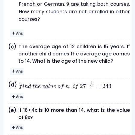
French or German, 9 are taking both courses.
How many students are not enrolled in either
courses?
Ans
The average age of 12 children is 15 years. If
(c)
another child comes the average age comes
to 14. What is the age of the new child?
Ans
f
i
n
d
t
h
e
v
a
l
u
e
o
f
n
,
i
f
27
-
1
3
n
=
243
1
(d)
−
,
27
=
243
f
i
n
d
t
h
e
v
a
l
u
e
o
f
n
i
f
n
3
Ans
if 16+4x is 10 more than 14, what is the value
(e)
of 8x?
Ans