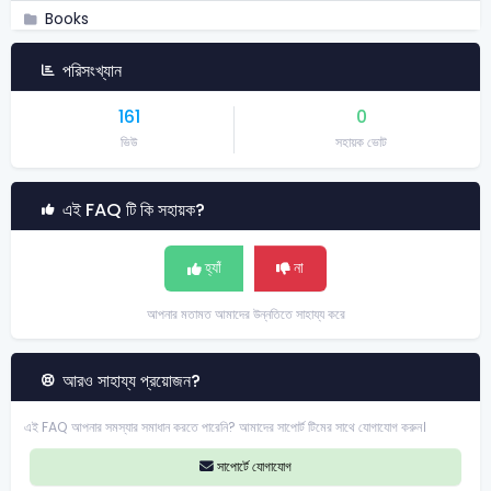
Books
Academy
পরিসংখ্যান
Admission
161
0
Job Assistant
ভিউ
সহায়ক ভোট
Skill
এই FAQ টি কি সহায়ক?
Exams
Career
হ্যাঁ
না
Dynamic Print
আপনার মতামত আমাদের উন্নতিতে সাহায্য করে
Blog
Favourite
আরও সাহায্য প্রয়োজন?
Settings
এই FAQ আপনার সমস্যার সমাধান করতে পারেনি? আমাদের সাপোর্ট টিমের সাথে যোগাযোগ করুন।
Hand Notes
সাপোর্টে যোগাযোগ
Referral