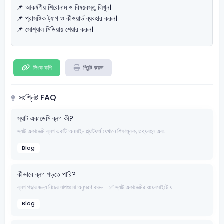
📌 আকর্ষণীয় শিরোনাম ও বিষয়বস্তু লিখুন।
📌 প্রাসঙ্গিক ট্যাগ ও কীওয়ার্ড ব্যবহার করুন।
📌 সোশ্যাল মিডিয়ায় শেয়ার করুন।
লিংক কপি
প্রিন্ট করুন
সংশ্লিষ্ট FAQ
স্যাট একাডেমি ব্লগ কী?
স্যাট একাডেমি ব্লগ একটি অনলাইন প্ল্যাটফর্ম যেখানে শিক্ষামূলক, তথ্যবহুল এবং...
Blog
কীভাবে ব্লগ পড়তে পারি?
ব্লগ পড়ার জন্য নিচের ধাপগুলো অনুসরণ করুন—✅ স্যাট একাডেমির ওয়েবসাইটে য...
Blog