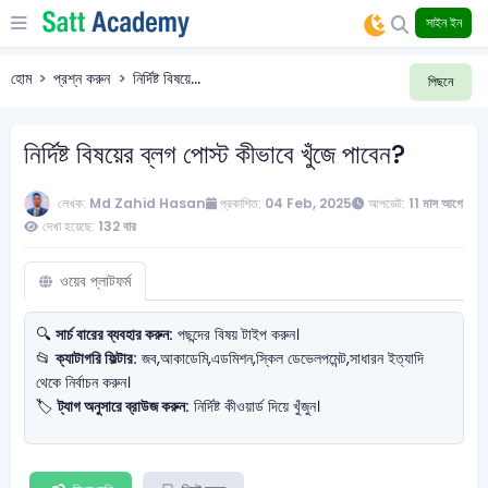
সাইন ইন
হোম
প্রশ্ন করুন
নির্দিষ্ট বিষয়ে...
পিছনে
নির্দিষ্ট বিষয়ের ব্লগ পোস্ট কীভাবে খুঁজে পাবেন?
লেখক:
Md Zahid Hasan
প্রকাশিত:
04 Feb, 2025
আপডেট:
11 মাস আগে
দেখা হয়েছে:
132 বার
ওয়েব প্লাটফর্ম
🔍
সার্চ বারের ব্যবহার করুন:
পছন্দের বিষয় টাইপ করুন।
📂
ক্যাটাগরি ফিল্টার:
জব,আকাডেমি,এডমিশন,স্কিল ডেভেলপমেন্ট,সাধারন ইত্যাদি
থেকে নির্বাচন করুন।
🏷
ট্যাগ অনুসারে ব্রাউজ করুন:
নির্দিষ্ট কীওয়ার্ড দিয়ে খুঁজুন।