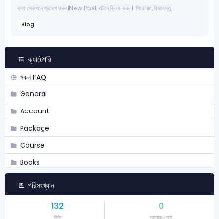
ব্লগ সেকশনে প্রবেশ করুন।New Post বাটনে ক্লিক করুন। শিরোনাম, বিষয়বস্তু...
Blog
ক্যাটেগরি
সকল FAQ
General
Account
Package
Course
Books
Academy
পরিসংখ্যান
Admission
132
0
Job Assistant
ভিউ
সহায়ক ভোট