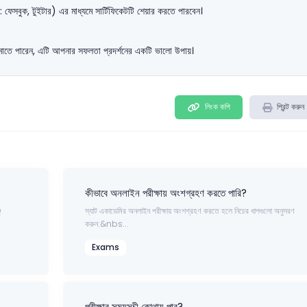
ফেসবুক, টুইটার) এর মাধ্যমে সার্টিফিকেটটি শেয়ার করতে পারবেন।
জানাতে পারেন, এটি আপনার সফলতা প্রদর্শনের একটি ভালো উপায়।
লিংক কপি
প্রিন্ট করুন
কীভাবে অনলাইন পরীক্ষায় অংশগ্রহণ করতে পারি?
Q
স্যাট একাডেমির অনলাইন পরীক্ষায় অংশগ্রহণ করতে হলে নিচের ধাপগুলো অনুসরণ
করুন:&nbs...
Exams
পরীক্ষার সময়সূচী কোথায় পাব?