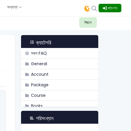
ং
অন্যান্য
সাইন ইন
পিছনে
ক্যাটেগরি
সকল FAQ
General
Account
Package
Course
Books
Academy
পরিসংখ্যান
Admission