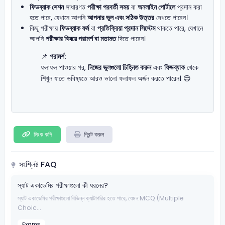
ফিডব্যাক সেশন
সাধারণত
পরীক্ষা পরবর্তী সময়
বা
অনলাইন পোর্টালে
প্রদান করা
হতে পারে, যেখানে আপনি
আপনার ভুল এবং সঠিক উত্তর
দেখতে পারেন।
কিছু পরীক্ষায়
ফিডব্যাক ফর্ম
বা
প্রতিক্রিয়া প্রদান সিস্টেম
থাকতে পারে, যেখানে
আপনি
পরীক্ষার বিষয়ে পরামর্শ বা মতামত
দিতে পারেন।
📌
পরামর্শ:
ফলাফল পাওয়ার পর,
নিজের ভুলগুলো চিহ্নিত করুন
এবং
ফিডব্যাক
থেকে
শিখুন যাতে ভবিষ্যতে আরও ভালো ফলাফল অর্জন করতে পারেন। 😊
লিংক কপি
প্রিন্ট করুন
সংশ্লিষ্ট FAQ
স্যাট একাডেমির পরীক্ষাগুলো কী ধরনের?
স্যাট একাডেমির পরীক্ষাগুলো বিভিন্ন ক্যাটাগরির হতে পারে, যেমন:MCQ (Multiple
Choic...
Exams