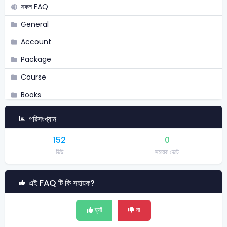
সকল FAQ
General
Account
Package
Course
Books
Academy
পরিসংখ্যান
Admission
152
0
Job Assistant
ভিউ
সহায়ক ভোট
Skill
এই FAQ টি কি সহায়ক?
Exams
Career
হ্যাঁ
না
Dynamic Print