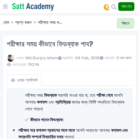
সাইন ইন
হোম
প্রশ্ন করুন
পরীক্ষার সময় ক...
পিছনে
পরীক্ষার সময় কীভাবে ফিডব্যাক পাব?
লেখক:
Md Durjoy islam
প্রকাশিত:
04 Feb, 2025
আপডেট:
11 মাস আগে
দেখা হয়েছে:
152 বার
ওয়েব প্লাটফর্ম
পরীক্ষার সময়
ফিডব্যাক
সরাসরি পাওয়া যায় না, তবে
পরীক্ষা শেষে
আপনি
আপনার
ফলাফল
এবং
প্রতিক্রিয়া
জানার জন্য নির্দিষ্ট পদ্ধতিতে ফিডব্যাক
পেতে পারেন।
✅
কীভাবে পাবেন ফিডব্যাক:
পরীক্ষার পরে ফলাফল প্রকাশের সাথে সাথে
আপনি সাধারণত আপনার
ফলাফল এবং
অগ্রগতি সম্পর্কে বিস্তারিত তথ্য
পাবেন।