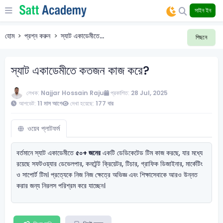
সাইন ইন
হোম
প্রশ্ন করুন
স্যাট একাডেমীতে...
পিছনে
স্যাট একাডেমীতে কতজন কাজ করে?
লেখক:
Najjar Hossain Raju
প্রকাশিত:
28 Jul, 2025
আপডেট:
11 মাস আগে
দেখা হয়েছে:
177 বার
ওয়েব প্লাটফর্ম
বর্তমানে স্যাট একাডেমীতে
৫০+ জনের
একটি ডেডিকেটেড টিম কাজ করছে, যার মধ্যে
রয়েছে সফটওয়্যার ডেভেলপার, কনটেন্ট ক্রিয়েটর, টিচার, গ্রাফিক ডিজাইনার, মার্কেটিং
ও সাপোর্ট টিম। প্রত্যেকে নিজ নিজ ক্ষেত্রে অভিজ্ঞ এবং শিক্ষাসেবাকে আরও উন্নত
করার জন্য নিরলস পরিশ্রম করে যাচ্ছেন।