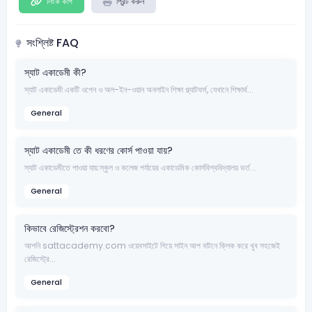
লিংক কপি
প্রিন্ট করুন
সংশ্লিষ্ট FAQ
স্যাট একাডেমী কী?
স্যাট একাডেমী একটি ওপেন ও অল-ইন-ওয়ান অনলাইন শিক্ষা প্ল্যাটফর্ম, যেখানে শিক্ষার্থ...
General
স্যাট একাডেমী তে কী ধরণের কোর্স পাওয়া যায়?
স্যাট একাডেমীতে পাওয়া যায়:স্কুল ও কলেজ পর্যায়ের একাডেমিক কোর্সবিশ্ববিদ্যালয় ভর্ত...
General
কিভাবে রেজিস্ট্রেশন করবো?
আপনি sattacademy.com ওয়েবসাইটে গিয়ে সাইন আপ বাটনে ক্লিক করে খুব সহজেই
রেজিস্ট্রে...
General