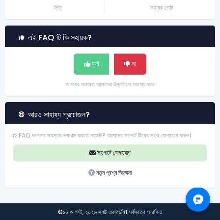
Job Assistant
ভিউ
সহায়ক ভোট
Skill
এই FAQ টি কি সহায়ক?
Exams
Career
হ্যাঁ
না
Dynamic Print
আপনার মতামত আমাদের উন্নতিতে সাহায্য করে
Blog
Favourite
আরও সাহায্য প্রয়োজন?
Settings
এই FAQ আপনার সমস্যার সমাধান করতে পারেনি? আমাদের সাপোর্ট টিমের সাথে যোগাযোগ করুন।
Hand Notes
সাপোর্টে যোগাযোগ
Referral
নতুন প্রশ্ন জিজ্ঞাসা
Resume
Deposit
Withdraw
©১০ আগস্ট, ২০২৬ স্যাট একাডেমি। সর্বস্বত্ব সংরক্ষিত