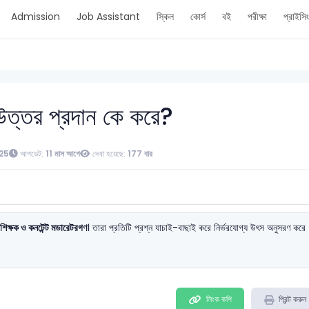
Admission
Job Assistant
স্কিল
কোর্স
বই
পরীক্ষা
প্রাইসি
 উত্তর প্রদান কে করে?
025
আপডেট:
11 মাস আগে
দেখা হয়েছে:
177 বার
 শিক্ষক ও কনটেন্ট মডারেটরগণ
। তারা প্রতিটি প্রশ্ন যাচাই-বাছাই করে নির্ভরযোগ্য উৎস অনুসরণ করে
লিংক কপি
প্রিন্ট করুন