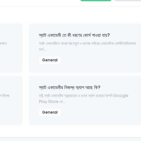
স্যাট একাডেমী তে কী ধরণের কোর্স পাওয়া যায়?
েখানে
স্যাট একাডেমীতে পাওয়া যায়:স্কুল ও কলেজ পর্যায়ের একাডেমিক কোর্সবিশ্ববিদ্যালয়
ভর্ত...
General
স্যাট একাডেমীর নিজস্ব অ্যাপ আছে কি?
 ক্লিক
হ্যাঁ, স্যাট একাডেমীর অ্যান্ড্রয়েড ও ওয়েব অ্যাপ রয়েছে। আপনি Google
Play Store থে...
General