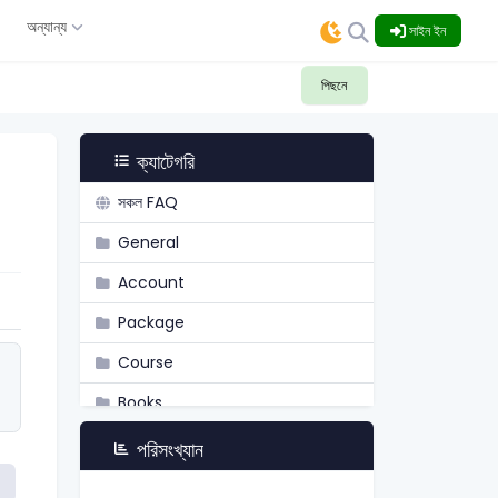
ং
অন্যান্য
সাইন ইন
পিছনে
ক্যাটেগরি
সকল FAQ
General
Account
Package
Course
Books
Academy
পরিসংখ্যান
Admission