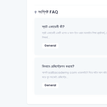
সংশ্লিষ্ট FAQ
স্যাট একাডেমী কী?
স্যাট একাডেমী একটি ওপেন ও অল-ইন-ওয়ান অনলাইন শিক্ষা প্ল্যাটফর্ম, য
শিক্ষার্থ...
General
কিভাবে রেজিস্ট্রেশন করবো?
আপনি sattacademy.com ওয়েবসাইটে গিয়ে সাইন আপ বাটনে
করে খুব সহজেই রেজিস্ট্রে...
General