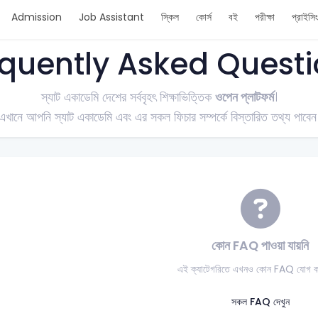
Admission
Job Assistant
স্কিল
কোর্স
বই
পরীক্ষা
প্রাইসি
quently Asked Quest
স্যাট একাডেমি দেশের সর্ববৃহৎ শিক্ষাভিত্তিক
ওপেন প্লাটফর্ম
।
এখানে আপনি স্যাট একাডেমি এবং এর সকল ফিচার সম্পর্কে বিস্তারিত তথ্য পাবেন
কোন FAQ পাওয়া যায়নি
এই ক্যাটেগরিতে এখনও কোন FAQ যোগ কর
সকল FAQ দেখুন