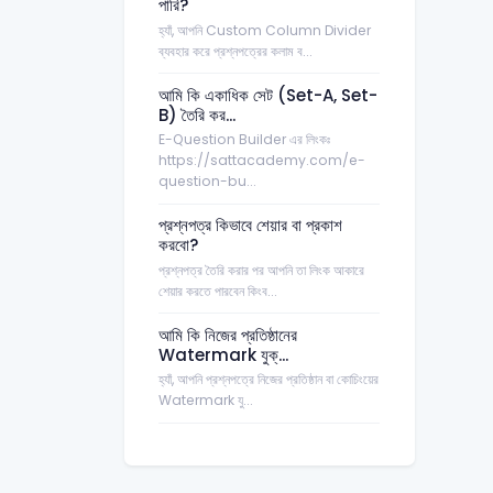
পারি?
হ্যাঁ, আপনি Custom Column Divider
Favourite
ব্যবহার করে প্রশ্নপত্রের কলাম ব...
Settings
আমি কি একাধিক সেট (Set-A, Set-
Hand Notes
B) তৈরি কর...
E-Question Builder এর লিংকঃ
Referral
https://sattacademy.com/e-
question-bu...
Resume
প্রশ্নপত্র কিভাবে শেয়ার বা প্রকাশ
Deposit
করবো?
প্রশ্নপত্র তৈরি করার পর আপনি তা লিংক আকারে
Withdraw
শেয়ার করতে পারবেন কিংব...
Business
আমি কি নিজের প্রতিষ্ঠানের
Business Books
Watermark যুক্...
হ্যাঁ, আপনি প্রশ্নপত্রে নিজের প্রতিষ্ঠান বা কোচিংয়ের
Business Courses
Watermark যু...
Business Exams
Business Promotions