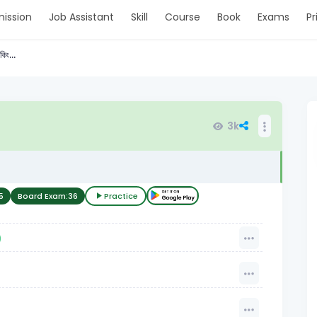
ission
Job Assistant
Skill
Course
Book
Exams
Pr
ংকিং...
3k
5
Board Exam:
36
Practice
)