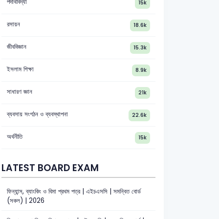
পদার্থবিদ্যা
15k
রসায়ন
18.6k
জীববিজ্ঞান
15.3k
ইসলাম শিক্ষা
8.9k
সাধারণ জ্ঞান
21k
ব্যবসায় সংগঠন ও ব্যবস্থাপনা
22.6k
অর্থনীতি
15k
LATEST BOARD EXAM
ফিন্যান্স, ব্যাংকিং ও বিমা প্রথম পত্র | এইচএসসি | সমন্বিত বোর্ড
(সকল) | 2026