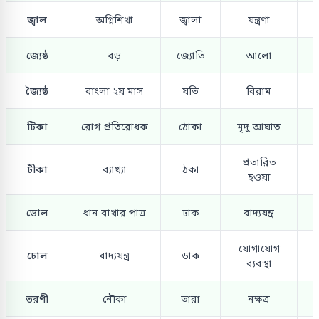
জ্বাল
অগ্নিশিখা
জ্বালা
যন্ত্রণা
জ্যেষ্ঠ
বড়
জ্যোতি
আলো
জ্যৈষ্ঠ
বাংলা ২য় মাস
যতি
বিরাম
টিকা
রোগ প্রতিরোধক
ঠোকা
মৃদু আঘাত
প্রতারিত
টীকা
ব্যাখ্যা
ঠকা
হওয়া
ডোল
ধান রাখার পাত্র
ঢাক
বাদ্যযন্ত্র
যোগাযোগ
ঢোল
বাদ্যযন্ত্র
ডাক
ব্যবস্থা
তরণী
নৌকা
তারা
নক্ষত্র