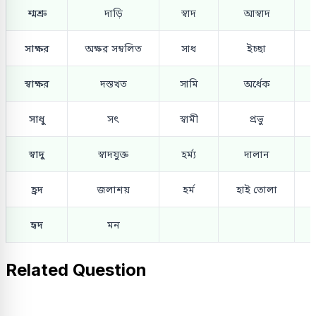
শ্মশ্রু
দাড়ি
স্বাদ
আস্বাদ
সাক্ষর
অক্ষর সম্বলিত
সাধ
ইচ্ছা
স্বাক্ষর
দস্তখত
সামি
অর্ধেক
সাধু
সৎ
স্বামী
প্রভু
স্বাদু
স্বাদযুক্ত
হর্ম্য
দালান
হ্রদ
জলাশয়
হর্ম
হাই তোলা
হৃদ
মন
Related Question