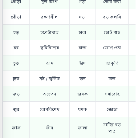
গোড়া
মূল অংশ
গড়া
তৈরি করা
গোঁড়া
রক্ষণশীল
ঘড়া
বড় কলসি
চড়
চপেটাঘাত
চারা
ছোট গাছ
চর
ভূমিবিশেষ
চাড়া
জেগে ওঠা
চূত
আম
ছাঁদ
আকৃতি
চ্যূত
ভ্রষ্ট / স্খলিত
ছাদ
চাল
জড়
অচেতন
জমক
সমারোহ
জ্বর
রোগবিশেষ
যমক
জোড়া
মাটির বড়
জাল
ফাঁদ
জালা
পাত্র