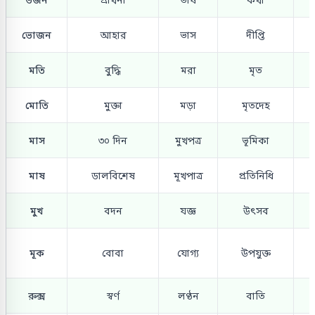
ভোজন
আহার
ভাস
দীপ্তি
মতি
বুদ্ধি
মরা
মৃত
মোতি
মুক্তা
মড়া
মৃতদেহ
মাস
৩০ দিন
মুখপত্র
ভূমিকা
মাষ
ডালবিশেষ
মূখপাত্র
প্রতিনিধি
মুখ
বদন
যজ্ঞ
উৎসব
মূক
বোবা
যোগ্য
উপযুক্ত
রুক্স
স্বর্ণ
লণ্ঠন
বাতি