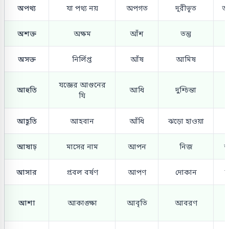
অপথ্য
যা পথ্য নয়
অপগত
দূরীভূত
অ
অশক্ত
অক্ষম
আঁশ
তন্তু
অসক্ত
নির্লিপ্ত
আঁষ
আমিষ
যজ্ঞের আগুনের
আহুতি
আধি
দুশ্চিন্তা
যি
আহূতি
আহবান
আঁধি
ঝড়ো হাওয়া
আষাঢ়
মাসের নাম
আপন
নিজ
আ
আসার
প্রবল বর্ষণ
আপণ
দোকান
আ
আশা
আকাঙ্ক্ষা
আবৃতি
আবরণ