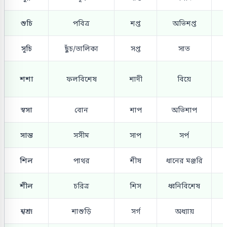
শুচি
পবিত্র
শপ্ত
অভিশপ্ত
সূচি
ছুঁচ/তালিকা
সপ্ত
সাত
শশা
ফলবিশেষ
শাদী
বিয়ে
স্বসা
বোন
শাপ
অভিশাপ
সান্ত
সসীম
সাপ
সর্প
শিল
পাথর
শীষ
ধানের মঞ্জরি
শীল
চরিত্র
শিস
ধ্বনিবিশেষ
শ্বশ্রূ
শাশুড়ি
সর্গ
অধ্যায়