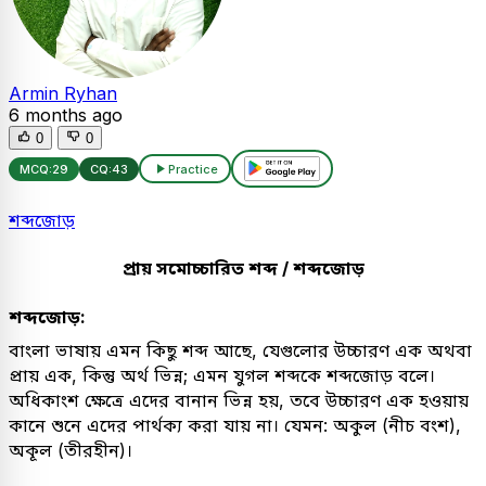
Armin Ryhan
6 months ago
0
0
MCQ:
29
CQ:
43
Practice
শব্দজোড়
প্রায় সমোচ্চারিত শব্দ / শব্দজোড়
শব্দজোড়:
বাংলা ভাষায় এমন কিছু শব্দ আছে, যেগুলোর উচ্চারণ এক অথবা
প্রায় এক, কিন্তু অর্থ ভিন্ন; এমন যুগল শব্দকে শব্দজোড় বলে।
অধিকাংশ ক্ষেত্রে এদের বানান ভিন্ন হয়, তবে উচ্চারণ এক হওয়ায়
কানে শুনে এদের পার্থক্য করা যায় না। যেমন: অকুল (নীচ বংশ),
অকূল (তীরহীন)।