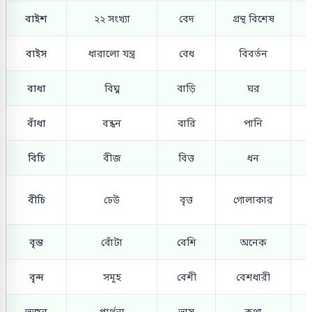
বাইশ
২২ সংখ্যা
বেদ
গ্রন্থ বিশেষ
বাইস
ধারালো যন্ত্র
বেধ
বিবর্তন
বাধা
বিঘ্ন
বাড়ি
ঘর
বাঁধা
বন্ধন
বারি
পানি
বিচি
বীজ
বিত্ত
ধন
বীচি
ঢেউ
বৃত্ত
গোলাকার
বৃন্ত
বোঁটা
বেশি
অনেক
বৃন্দ
সমূহ
বেশী
বেশধারী
ভজন
প্রার্থনা
ভাষ
কথা