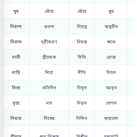
ধূম
ধোঁয়া
ধোঁয়া
ধুম্র
নিরাশ
হতাশ
নিরস্ত্র
অস্ত্রহীন
নিরাস
দূরীকরণ
নিরস্ত
ক্ষান্ত
নারী
স্ত্রীলোক
নিতি
রোজ
নাড়ি
শিরা
নীতি
নিয়ম
নিত্য
প্রতিদিন
নিবৃত
আবৃত
নৃত্য
নাচ
নিভৃত
গোপন
নিবার
নিষেধ
নিশিত
ধারালো
নীবার
ধান বিশেষ
নিশীথ
মধ্যরাত্রি