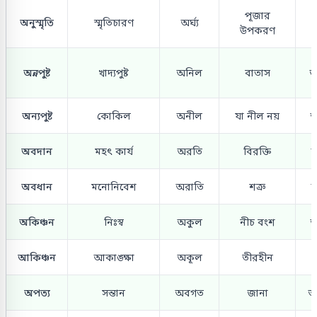
পূজার
অনুস্মৃতি
স্মৃতিচারণ
অর্ঘ্য
উপকরণ
অন্নপুষ্ট
খাদ্যপুষ্ট
অনিল
বাতাস
অ
অন্যপুষ্ট
কোকিল
অনীল
যা নীল নয়
অ
অবদান
মহৎ কার্য
অরতি
বিরক্তি
অবধান
মনোনিবেশ
অরাতি
শত্রু
অকিঞ্চন
নিঃস্ব
অকুল
নীচ বংশ
অ
আকিঞ্চন
আকাঙ্ক্ষা
অকূল
তীরহীন
অপত্য
সন্তান
অবগত
জানা
অ