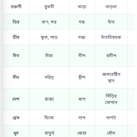
তরুণী
যুবতী
তাড়া
তাড়না
তির
বাণ, শর
দন্ত
দাঁত
তীর
কূল, পাড়
দন্ত্য
দাঁতবিষয়ক
দিন
দিবা
দীপ
প্রদীপ
জলবেষ্টিত
দীন
দরিদ্র
দ্বীপ
স্থান
সিঁড়ির
দেশ
রাজ্য
ধাপ
সোপান
দ্বেষ
হিংসা
দাপ
দাপট
ধুম
প্রাচুর্য
ধোয়া
ধৌত