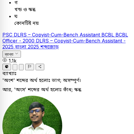
গ
খন্ড ও স্কন্ধ
ঘ
কোনটিই নয়
PSC
DLRS – Copyist-Cum-Bench Assistant
BCBL
BCBL
Officer - 2000
DLRS – Copyist-Cum-Bench Assistant -
2025
বাংলা
2025
শব্দজোড়
ব্যাখ্যা
1.1k
ব্যাখ্যাঃ
'অংশ' শব্দের অর্থ হলোঃ ভাগ; অসম্পূর্ণ।
আর, 'অংস' শব্দের অর্থ হলোঃ কাঁধ; স্কন্ধ