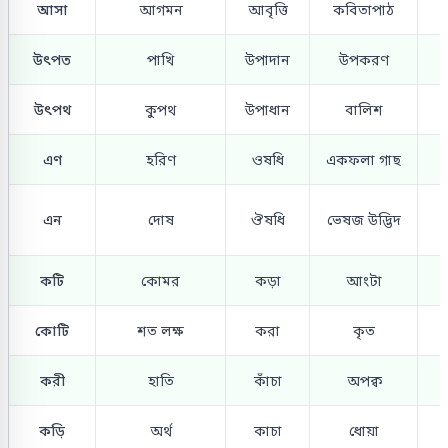
আসা
আগমন
আবৃত্তি
কবিতাপাঠ
উৎপত
পাখি
উপাদান
উপকরণ
উৎপথ
কুপথ
উপাধান
বালিশ
এণ
হরিণ
ওষধি
একফলা গাছ
এন
দোষ
ঔষধি
ভেষজ উদ্ভিদ
কটি
কোমর
কড়া
আংটা
কোটি
শত লক্ষ
করা
কৃত
করী
হাতি
কাঁচা
অপক্ব
কড়ি
অর্থ
কাচা
ধোয়া