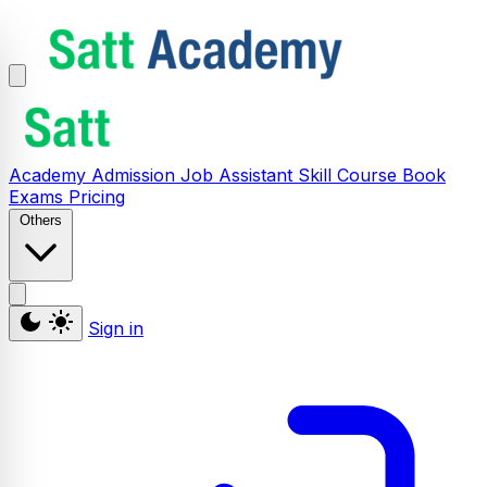
Academy
Admission
Job Assistant
Skill
Course
Book
Exams
Pricing
Others
Sign in