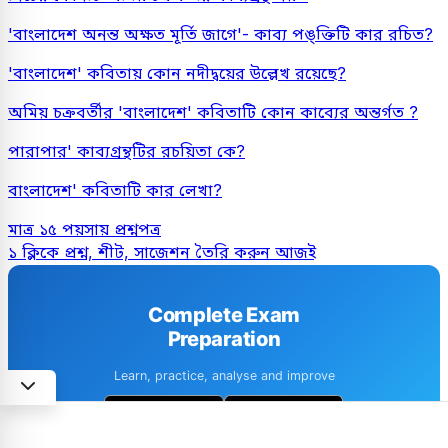
'বাংলাদেশ অনন্ত অক্ষত মূর্তি জাগে'- কাব্য পঙ্ক্তিটি কার রচিত?
'বাংলাদেশ' কবিতায় কোন নদীদ্বয়ের উল্লেখ রয়েছে?
অমিয় চক্রবর্তীর 'বাংলাদেশ' কবিতাটি কোন কাব্যের অন্তর্গত ?
পারাপার' কাব্যগ্রন্থটির রচয়িতা কে?
বাংলাদেশ' কবিতাটি কার লেখা?
মাত্র ১৫ পয়সায় প্রশ্নপত্র
১ ক্লিকে প্রশ্ন, শীট, সাজেশন তৈরি করুন আজই
Complete Exam
Preparation
Learn, practice, analyse and improve