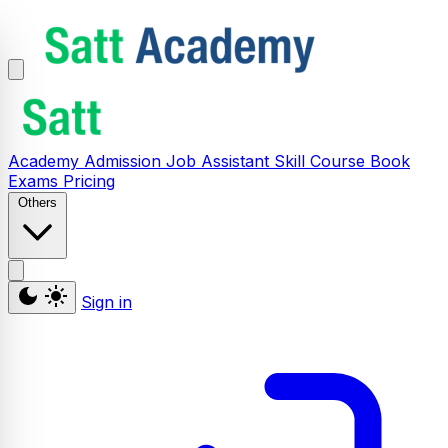
Academy
Admission
Job Assistant
Skill
Course
Book
Exams
Pricing
Others
Sign in