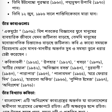
তিনি ইউনেস্কো পুরস্কার (১৯৬০), পদ্মভূষণ উপাধি (১৯৭০)
পান।
তিনি ১২ জুন, ১৯৮৬ সালে শান্তিনিকেতনে মারা যান।
তাঁর কাব্যগুলোঃ
‘ একমুঠো ” (১৯৩৯): বিশ শতকের বিজ্ঞানের যুগে মানুষের
ব্যবহারিক জীবনে যেমন জটিলতা বাড়ছে, তেমনি মানুষের
মনোজাগতিক চিন্তাতেও বাড়ছে জটিলতা। কবি এ কাব্যে সময়কে
বিবেচনায় এনে মানব-মানবীর অন্তর্গত সুখ ও সমস্যা তুলে ধরার
চেষ্টা করেছেন ।
' কবিতাবলী ' (১৯২৫), ' উপহার ' (১৯২৭), ‘ খসড়া ’ (১৯৩৮),
‘মাটির দেয়াল' (১৯৪২), ‘অভিজ্ঞান বসন্ত’ (১৯৪৩), ‘ দূরবাণী ’
(১৯৪৩), ‘ পারাপার' (১৯৫৩), ‘ পালাবদল' (১৯৫৫), ‘ঘরে ফেরার
দিন' (১৯৬১), ‘হারানো অর্কিড’ (১৯৬৬), ‘পুষ্পিত ইমেজ' (১৯৬৭),
‘অনিঃশেষ’ (১৯৭৬)।
তাঁর বিখ্যাত কবিতা:
‘ বাংলাদেশ’: এটি ‘অনিঃশেষ’ কাব্যগ্রন্থের অন্তর্গত যা বাংলাদেশের
স্বাধীনতা সংগ্রামের প্রেক্ষাপটে রচিত। এটি অক্ষরবৃত্ত ছন্দে রচিত।
এতে উল্লেখ আছে পদ্মা, যমুনা নদী ও প্রকৃতির কথা ।