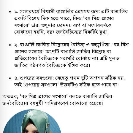
১. সংসারধর্মে বিশ্বাসী বাঙালির প্রেমময় রূপ: এটি বাঙালির
একটি বিশেষ দিক হতে পারে, কিন্তু 'বহু মিশ্র প্রাণের
সংসারে' দ্বারা শুধুমাত্র প্রেমময় রূপ বা সংসারধর্মকে
বোঝানো হয়নি, বরং জনবৈচিত্র্যের দিকটিই মুখ্য।
২. বাঙালি জাতির বিদ্রোহের বৈচিত্র্য ও বহুমুখিতা: 'বহু মিশ্র
প্রাণের সংসারে' অংশটি বাঙালি জাতির বিদ্রোহ বা
প্রতিরোধের বৈচিত্র্যকে সরাসরি বোঝায় না। এটি মূলত
জাতির গঠনগত বৈচিত্র্যকে ইঙ্গিত করে।
৪. ওপরের সবগুলো: যেহেতু প্রথম দুটি অপশন সঠিক নয়,
তাই 'ওপরের সবগুলো' উত্তরটিও সঠিক হতে পারে না।
অতএব, 'বহু মিশ্র প্রাণের সংসারে' বলতে বাঙালি জাতির
জনবৈচিত্র্যের বহুমুখী সংমিশ্রণকেই বোঝানো হয়েছে।