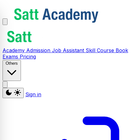
Academy
Admission
Job Assistant
Skill
Course
Book
Exams
Pricing
Others
Sign in