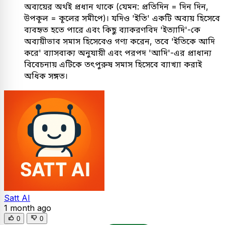
অব্যয়ের অর্থই প্রধান থাকে (যেমন: প্রতিদিন = দিন দিন,
উপকূল = কূলের সমীপে)। যদিও 'ইতি' একটি অব্যয় হিসেবে
ব্যবহৃত হতে পারে এবং কিছু ব্যাকরণবিদ 'ইত্যাদি'-কে
অব্যয়ীভাব সমাস হিসেবেও গণ্য করেন, তবে 'ইতিকে আদি
করে' ব্যাসবাক্য অনুযায়ী এবং পরপদ 'আদি'-এর প্রাধান্য
বিবেচনায় এটিকে তৎপুরুষ সমাস হিসেবে ব্যাখ্যা করাই
অধিক সঙ্গত।
Satt AI
1 month ago
0
0