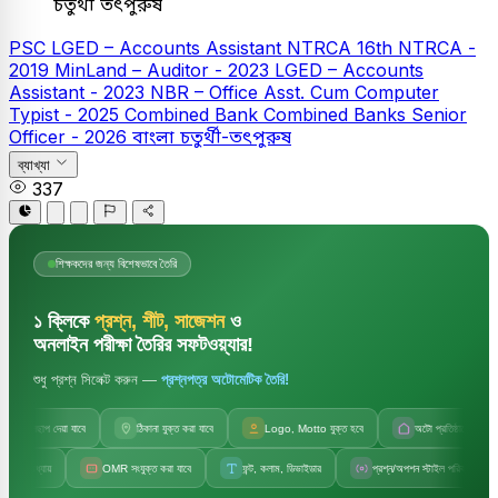
চতুর্থী তৎপুরুষ
PSC
LGED – Accounts Assistant
NTRCA
16th NTRCA -
2019
MinLand – Auditor - 2023
LGED – Accounts
Assistant - 2023
NBR – Office Asst. Cum Computer
Typist - 2025
Combined Bank
Combined Banks Senior
Officer - 2026
বাংলা
চতুর্থী-তৎপুরুষ
ব্যাখ্যা
337
শিক্ষকদের জন্য বিশেষভাবে তৈরি
১ ক্লিকে
প্রশ্ন, শীট, সাজেশন
ও
অনলাইন পরীক্ষা তৈরির সফটওয়্যার!
শুধু প্রশ্ন সিলেক্ট করুন —
প্রশ্নপত্র অটোমেটিক তৈরি!
জলছাপ দেয়া যাবে
ঠিকানা যুক্ত করা যাবে
Logo, Motto যুক্ত হবে
অটো প্রতিষ্ঠানের নাম
্যায়
OMR সংযুক্ত করা যাবে
ফন্ট, কলাম, ডিভাইডার
প্রশ্ন/অপশন স্টাইল পরিবর্তন
স