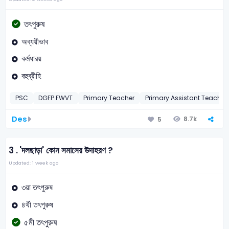
তৎপুরুষ
অব্যয়ীভাব
কর্মধারয়
বহুব্রীহি
PSC
DGFP FWVT
Primary Teacher
Primary Assistant Teacher
Des
8.7k
5
3 .
'দলছাড়া' কোন সমাসের উদাহরণ ?
Updated: 1 week ago
৩য়া তৎপুরুষ
৪র্থী তৎপুরুষ
৫মী তৎপুরুষ