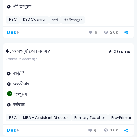
৭মী তৎপুরুষ
PSC
DYD Cashier
বাংলা
পঞ্চমী-তৎপুরুষ
Des
2.6k
6
4 .
‘মেঘশূন্য' কোন সমাস?
2 Exams
Updated: 2 weeks ago
বহুব্রীহি
অব্যয়ীভাব
তৎপুরুষ
কর্মধারয়
PSC
MRA – Assistant Director
Primary Teacher
Pre-Primary 
Des
3.6k
6