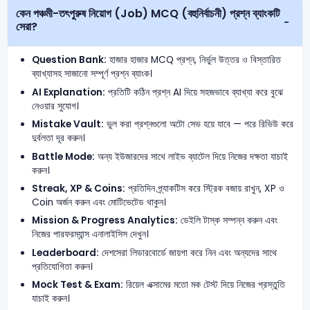
কেন পঞ্চমী-তৎপুরুষ নিয়োগ (Job) MCQ (বহুনির্বাচনী) প্রশ্ন ব্যাংকটি
সেরা?
Question Bank:
হাজার হাজার MCQ প্রশ্ন, নির্ভুল উত্তর ও বিস্তারিত
ব্যাখ্যাসহ সাজানো সম্পূর্ণ প্রশ্ন ব্যাংক।
AI Explanation:
প্রতিটি কঠিন প্রশ্ন AI দিয়ে সহজভাবে ব্যাখ্যা করে বুঝে
নেওয়ার সুযোগ।
Mistake Vault:
ভুল করা প্রশ্নগুলো অটো সেভ হয়ে যাবে — পরে রিভিউ করে
দুর্বলতা দূর করুন।
Battle Mode:
অন্য ইউজারদের সাথে লাইভ ব্যাটেল দিয়ে নিজের দক্ষতা যাচাই
করুন।
Streak, XP & Coins:
প্রতিদিন প্র্যাকটিস করে স্ট্রিক বজায় রাখুন, XP ও
Coin অর্জন করুন এবং মোটিভেটেড থাকুন।
Mission & Progress Analytics:
ডেইলি টাস্ক সম্পন্ন করুন এবং
নিজের পারফরম্যান্স এনালাইসিস দেখুন।
Leaderboard:
দেশসেরা লিডারবোর্ডে জায়গা করে নিন এবং অন্যদের সাথে
প্রতিযোগিতা করুন।
Mock Test & Exam:
রিয়েল এক্সামের মতো মক টেস্ট দিয়ে নিজের প্রস্তুতি
যাচাই করুন।