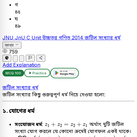
গ
৪৫
ঘ
৪৯
JNU
JnU C Unit
উচ্চতর গণিত
2014
জটিল সংখ্যার ধর্ম
ব্যাখ্যা
759
Add Explanation
MCQ:
100
Practice
জটিল সংখ্যার ধর্ম
জটিল সংখ্যার কিছু গুরুত্বপূর্ণ ধর্ম নিচে দেওয়া হলো:
১. যোগের ধর্ম
z
1
+
z
2
=
z
2
+
z
1
+
=
+
সংযোজন ধর্ম
:
অর্থাৎ দুটি জটিল
z
z
z
z
1
2
2
1
সংখ্যা যোগ করলে যে কোনো ক্রমেই যোগফল একই থাকে।
(
z
1
+
z
2
)
+
z
3
=
z
1
+
(
z
2
+
z
3
)