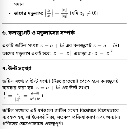
সমান।
|
z
1
z
2
|
=
|
z
1
|
|
z
2
|
z
2
≠
0
|
|
z
∣
∣
z
1
=
≠
0
1
ভাগের মডুলাস
:
(যদি
)।
∣
∣
z
2
|
|
z
z
2
2
৬. কনজুগেট ও মডুলাসের সম্পর্ক
z
¯
=
a
−
b
i
z
=
a
+
b
i
¯
¯
=
+
=
−
একটি জটিল সংখ্যা
এর কনজুগেট
।
z
a
b
i
z
a
b
i
z
⋅
z
¯
=
|
z
|
2
|
z
|
=
|
z
¯
|
2
¯
¯
¯
¯
|
|
=
|
|
⋅
=
|
|
তাদের মডুলাস একই হবে:
। এছাড়া
।
z
z
z
z
z
৭. উল্ট সংখ্যা
জটিল সংখ্যার উল্ট সংখ্যা (Reciprocal) পেতে হলে কনজুগেট
z
=
a
+
b
i
=
+
ব্যবহার করা হয়।
এর উল্ট সংখ্যা
z
a
b
i
1
z
=
z
¯
|
z
|
2
=
a
−
b
i
a
2
+
b
2
−
1
¯
¯
a
b
i
z
=
=
।
2
2
2
+
z
|
|
a
b
z
জটিল সংখ্যার এই ধর্মগুলো জটিল সংখ্যা বিশ্লেষণে বিশেষভাবে
ব্যবহৃত হয়, যা ইলেকট্রনিক্স, সংকেত প্রক্রিয়াকরণ এবং অন্যান্য
গণিতের ক্ষেত্রগুলোতে গুরুত্বপূর্ণ।