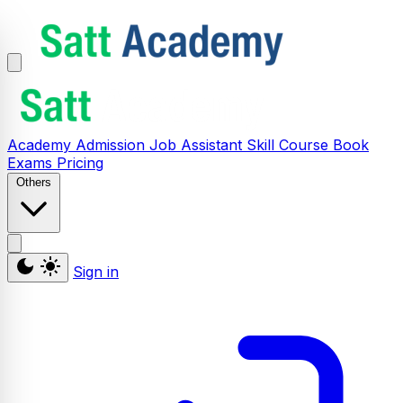
Academy
Admission
Job Assistant
Skill
Course
Book
Exams
Pricing
Others
Sign in