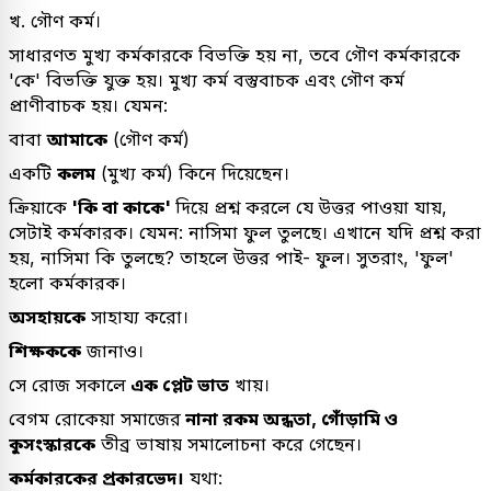
খ. গৌণ কর্ম।
সাধারণত মুখ্য কর্মকারকে বিভক্তি হয় না, তবে গৌণ কর্মকারকে
'কে' বিভক্তি যুক্ত হয়। মুখ্য কর্ম বস্তুবাচক এবং গৌণ কর্ম
প্রাণীবাচক হয়। যেমন:
বাবা
আমাকে
(গৌণ কর্ম)
একটি
কলম
(মুখ্য কর্ম) কিনে দিয়েছেন।
ক্রিয়াকে
'কি বা কাকে'
দিয়ে প্রশ্ন করলে যে উত্তর পাওয়া যায়,
সেটাই কর্মকারক। যেমন: নাসিমা ফুল তুলছে। এখানে যদি প্রশ্ন করা
হয়, নাসিমা কি তুলছে? তাহলে উত্তর পাই- ফুল। সুতরাং, 'ফুল'
হলো কর্মকারক।
অসহায়কে
সাহায্য করো।
শিক্ষককে
জানাও।
সে রোজ সকালে
এক প্লেট ভাত
খায়।
বেগম রোকেয়া সমাজের
নানা রকম অন্ধতা, গোঁড়ামি ও
কুসংস্কারকে
তীব্র ভাষায় সমালোচনা করে গেছেন।
কর্মকারকের প্রকারভেদ।
যথা: