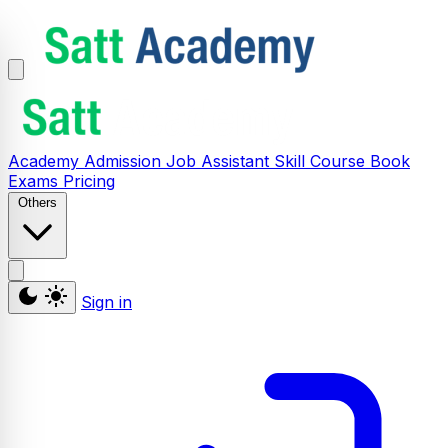
Academy
Admission
Job Assistant
Skill
Course
Book
Exams
Pricing
Others
Sign in