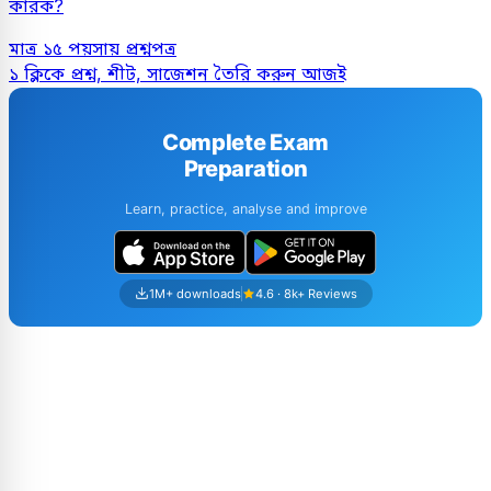
কারক?
মাত্র ১৫ পয়সায় প্রশ্নপত্র
১ ক্লিকে প্রশ্ন, শীট, সাজেশন তৈরি করুন আজই
Complete Exam
Preparation
Learn, practice, analyse and improve
1M+ downloads
4.6 · 8k+ Reviews