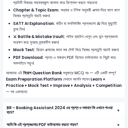
প্রতিটি বিষয়ের পারফরম্যান্স আলাদা করে বিশ্লেষণ করতে পারবেন।
Chapter & Topic Exam:
অধ্যায় ও টপিক অনুযায়ী এক্সাম দিয়ে ধাপে ধাপে
নিজের প্রস্তুতি যাচাই করুন।
SATT AI Explanation:
কঠিন বা কনফিউজিং প্রশ্নগুলো AI দিয়ে মুহূর্তেই
বুঝে নিন।
⚔️ Battle & Mistake Vault:
লাইভ ব্যাটেল খেলুন এবং ভুল প্রশ্নগুলো
সংরক্ষণ করে পুনরায় প্র্যাকটিস করুন।
Mock Test:
রিয়েল এক্সামের মতো মক টেস্ট দিয়ে নিজের প্রস্তুতি যাচাই করুন।
PDF Download:
প্রশ্ন ও সমাধান PDF হিসেবে ডাউনলোড বা প্রিন্ট করে
অফলাইনে পড়ুন।
আমাদের এই
নিয়োগ Question Bank
শুধুমাত্র MCQ নয় — এটি একটি সম্পূর্ণ
Exam Preparation Platform
যেখানে আপনি পাবেন
Learn +
Practice + Mock Test + Improve + Analysis + Competition
— সব একসাথে।
BR – Booking Assistant 2024 এর প্রশ্ন ও সমাধান কি এখানে পাওয়া
যাবে?
আমি কি এই প্রশ্নগুলোর PDF ডাউনলোড করতে পারব?