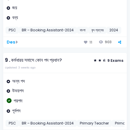
জয়
বন্য
PSC
BR – Booking Assistant-2024
বাংলা
কৃৎ প্রত্যয়
2024
Des
903
11
9 .
কর্মধারয় সমাসে কোন পদ প্রধান?
9 Exams
Updated: 3 weeks ago
অন্য পদ
উভয়পদ
পরপদ
পূর্বপদ
PSC
BR – Booking Assistant-2024
Primary Teacher
Primary 