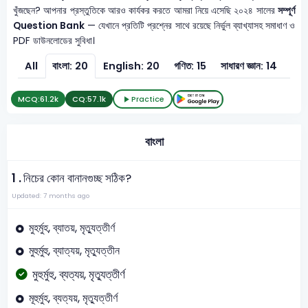
খুঁজছেন? আপনার প্রস্তুতিকে আরও কার্যকর করতে আমরা নিয়ে এসেছি ২০২৪ সালের
সম্পূর্ণ
Question Bank
— যেখানে প্রতিটি প্রশ্নের সাথে রয়েছে নির্ভুল ব্যাখ্যাসহ সমাধাণ ও
PDF ডাউনলোডের সুবিধা।
All
বাংলা: 20
English: 20
গণিত: 15
সাধারণ জ্ঞান: 14
সাধার
MCQ:
61.2k
CQ:
57.1k
Practice
বাংলা
1 .
নিচের কোন বানানগুচ্ছ সঠিক?
Updated: 7 months ago
মুহর্মুহ, ব্যাতয়, মৃত্যুত্তীর্ণ
মুহুর্মুহু, ব্যাত্যয়, মৃত্যুত্তীন
মুহুর্মুহু, ব্যত্যয়, মৃত্যুত্তীর্ণ
মূহুর্মুহ, ব্যত্যয়, মৃত্যুত্তীর্ণ