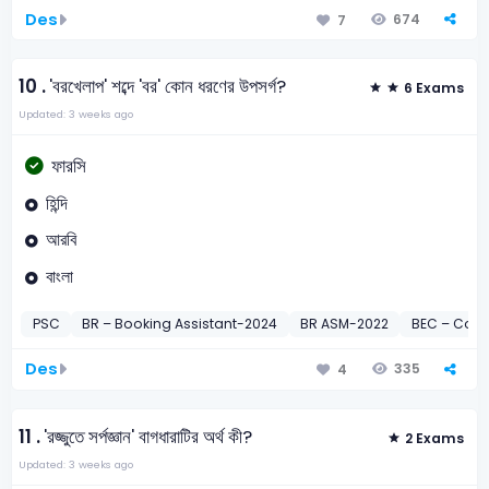
Des
674
7
10 .
'বরখেলাপ' শব্দে 'বর' কোন ধরণের উপসর্গ?
6 Exams
Updated: 3 weeks ago
ফারসি
হিন্দি
আরবি
বাংলা
PSC
BR – Booking Assistant-2024
BR ASM-2022
BEC – Comp
Des
335
4
11 .
'রজ্জুতে সর্পজ্ঞান' বাগধারাটির অর্থ কী?
2 Exams
Updated: 3 weeks ago