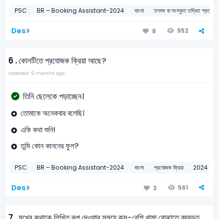
PSC
BR – Booking Assistant-2024
বাংলা
তৎসম বা সংস্কৃত তদ্ধিত প্রত্যয়
Des
952
8
6 .
কোনটিতে প্রযোজক ক্রিয়া আছে?
Updated: 9 months ago
তিনি ছেলেকে পড়াচ্ছেন।
তোমাকে অনেকবার বলেছি।
একি কথা শুনি!
তুমি কোন কাননের ফুল?
PSC
BR – Booking Assistant-2024
বাংলা
প্রযোজক ক্রিয়া
2024
Des
561
3
7 .
মুখের কথাকে লিখিত রূপ দেওয়ার সময়ে কম-বেশি থামা বোঝাতে ব্যবহৃত