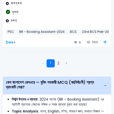
ক+হ+ম
হ্+ম
ম+হ
PSC
BR – Booking Assistant-2024
BCS
23rd BCS Preli-2001
Des
363
6
‹
1
2
›
কেন বাংলাদেশ রেলওয়ে — বুকিং সহকারী MCQ (বহুনির্বাচনী) প্রশ্ন
ব্যাংকটি সেরা?
নির্ভুল উত্তর ও ব্যাখ্যা:
2024 সালের (BR – Booking Assistant) এর
প্রতিটি প্রশ্নের পেছনের লজিক ও সহজ ব্যাখ্যা যুক্ত করা হয়েছে।
Topic Analysis:
বাংলা, English, গণিত, সাধারণ জ্ঞান, সাধারণ বিজ্ঞান —