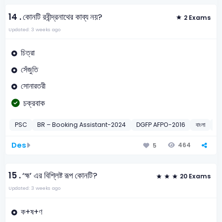
14 .
কোনটি রবীন্দ্রনাথের কাব্য নয়?
2 Exams
Updated: 3 weeks ago
চিত্রা
সেঁজুতি
সোনারতরী
চক্রবাক
PSC
BR – Booking Assistant-2024
DGFP AFPO-2016
বাংলা
রবীন
Des
464
5
15 .
‘হ্ম’ এর বিশ্লিষ্ট রূপ কোনটি?
20 Exams
Updated: 3 weeks ago
ক+ষ+ণ