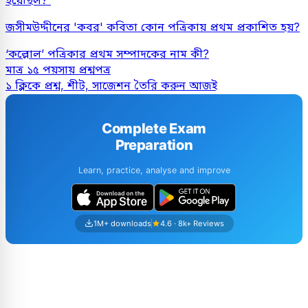
হয়েছিল?
জসীমউদ্দীনের 'কবর' কবিতা কোন পত্রিকায় প্রথম প্রকাশিত হয়?
‘কল্লোল’ পত্রিকার প্রথম সম্পাদকের নাম কী?
মাত্র ১৫ পয়সায় প্রশ্নপত্র
১ ক্লিকে প্রশ্ন, শীট, সাজেশন তৈরি করুন আজই
Complete Exam
Preparation
Learn, practice, analyse and improve
1M+ downloads
4.6 · 8k+ Reviews