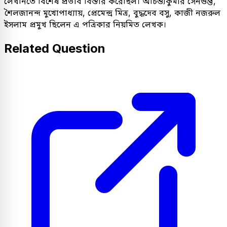
লেখনিতে বিশেষ প্রভাব বিস্তার করেছিল। অচিন্ত্যকুমার সেনগুপ্ত,
শৈলজানন্দ মুখোপাধ্যায়, প্রেমেন্দ্র মিত্র, বুদ্ধদেব বসু, কাজী নজরুল
ইসলাম প্রমুখ ছিলেন এ পত্রিকার নিয়মিত লেখক।
Related Question