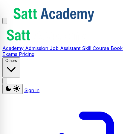
Academy
Admission
Job Assistant
Skill
Course
Book
Exams
Pricing
Others
Sign in